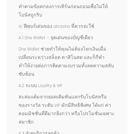
ทำตามข้อตกลงการเทิร์นก่อนถอนเพื่อไม่ให้
โบนัสถูกริบ
4) ฟีพบร์เด่นของ okcasino ที่ควรจะใช้
4.1 One Wallet — จุดเด่นของบัญชีเดียว
One Wallet ช่วยทำให้คุณไม่ต้องโยกเงินเมื่อ
เปลี่ยนระหว่างสล็อต คาสิโนสด และก็กีฬา
ทำให้ง่ายต่อการติดตามงบรวมทั้งลดความสลับ
ซับซ้อน
4.2 ระบบ Loyalty & VIP
สะสมแต้มจากยอดเดิมพันแลกรับโบนัสหรือ
ของรางวัล ระดับ VIP มักมีสิทธิพิเศษ ได้แก่ ค่า
คอมมิชชั่นที่ดีมากยิ่งกว่า หรือโปรโมชั่นเฉพาะ
สมาชิก
4.3 ฝ่ายบริการลูกค้า