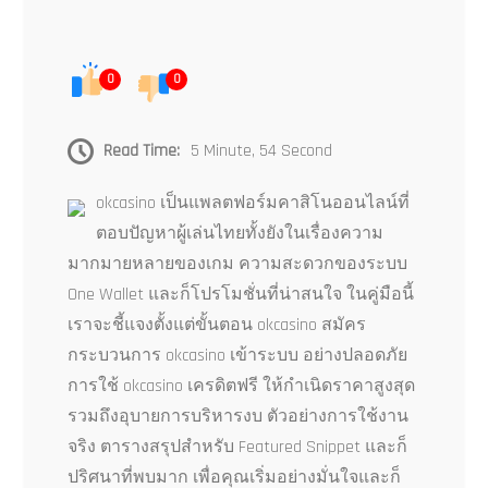
0
0
Read Time:
5 Minute, 54 Second
okcasino เป็นแพลตฟอร์มคาสิโนออนไลน์ที่
ตอบปัญหาผู้เล่นไทยทั้งยังในเรื่องความ
มากมายหลายของเกม ความสะดวกของระบบ
One Wallet และก็โปรโมชั่นที่น่าสนใจ ในคู่มือนี้
เราจะชี้แจงตั้งแต่ขั้นตอน okcasino สมัคร
กระบวนการ okcasino เข้าระบบ อย่างปลอดภัย
การใช้ okcasino เครดิตฟรี ให้กำเนิดราคาสูงสุด
รวมถึงอุบายการบริหารงบ ตัวอย่างการใช้งาน
จริง ตารางสรุปสำหรับ Featured Snippet และก็
ปริศนาที่พบมาก เพื่อคุณเริ่มอย่างมั่นใจและก็