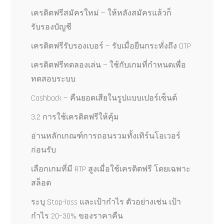
เครดิตฟรีสมัครใหม่ — ให้หลังสมัครแล้วก็
รับรองบัญชี
เครดิตฟรีรับรองเบอร์ — รับเมื่อยืนกระทั่งถึง OTP
เครดิตฟรีทดลองเล่น — ใช้กับเกมที่กำหนดเพื่อ
ทดสอบระบบ
Cashback — คืนยอดเสียในรูปแบบเปอร์เซ็นต์
3.2 การใช้เครดิตฟรีให้คุ้ม
อ่านหลักเกณฑ์การถอนรวมทั้งเทิร์นโอเวอร์
ก่อนรับ
เลือกเกมที่มี RTP สูงเมื่อใช้เครดิตฟรี โดยเฉพาะ
สล็อต
ระบุ Stop-loss และเป้ากำไร ตัวอย่างเช่น เป้า
กำไร 20–30% ของราคาคืน