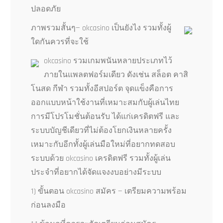
ปลอดภัย
ภาพรวมสั้นๆ— okcasino เป็นยังไง รวมทั้งผู้
ใดกันควรที่จะใช้
okcasino รวมเกมพนันหลายประเภทไว้
ภายในแพลตฟอร์มเดียว ดังเช่น สล็อต คาสิ
โนสด กีฬา รวมทั้งอีสปอร์ต จุดแข็งคือการ
ออกแบบหน้าใช้งานที่เหมาะสมกับผู้เล่นไทย
การมีโปรโมชั่นต้อนรับ ได้แก่เครดิตฟรี และ
ระบบบัญชีเดียวที่ไม่ต้องโยกเงินหลายครั้ง
เหมาะกับอีกทั้งผู้เล่นมือใหม่ที่อยากทดสอบ
ระบบด้วย okcasino เครดิตฟรี รวมทั้งผู้เล่น
ประจำที่อยากได้จัดแจงงบอย่างมีระบบ
1) ขั้นตอน okcasino สมัคร — เตรียมความพร้อม
ก่อนลงมือ