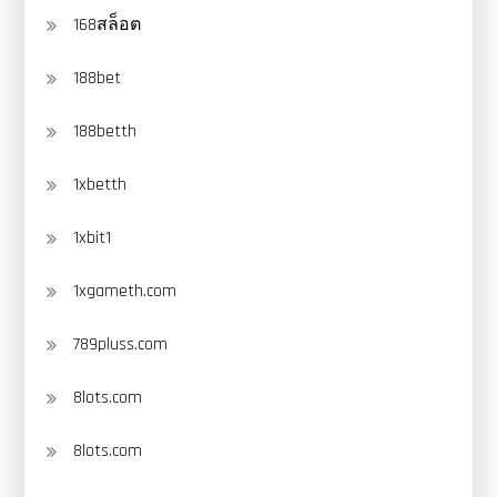
168สล็อต
188bet
188betth
1xbetth
1xbit1
1xgameth.com
789pluss.com
8lots.com
8lots.com