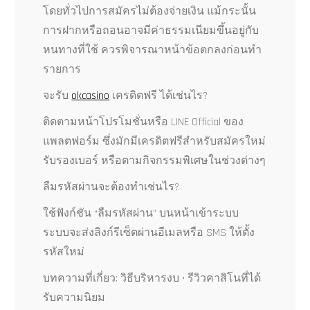
โดยทั่วไปการสมัครไม่ต้องจ่ายเงิน แม้กระนั้น
การฝากหรือถอนอาจมีค่าธรรมเนียมขึ้นอยู่กับ
หนทางที่ใช้ ควรพิจารณาหน้าข้อตกลงก่อนทำ
รายการ
จะรับ
okcasino
เครดิตฟรี ได้เช่นไร?
ติดตามหน้าโปรโมชั่นหรือ LINE Official ของ
แพลตฟอร์ม ซึ่งมักมีเครดิตฟรีสำหรับสมัครใหม่
รับรองเบอร์ หรือตามกิจกรรมพิเศษในช่วงต่างๆ
ลืมรหัสผ่านจะต้องทำเช่นไร?
ใช้ฟังก์ชัน “ลืมรหัสผ่าน” บนหน้าเข้าระบบ
ระบบจะส่งลิงก์รีเซ็ตผ่านอีเมลหรือ SMS ให้ตั้ง
รหัสใหม่
บทความที่เกี่ยว: วิธีบริหารงบ • รีวิวคาสิโนที่ได้
รับความนิยม