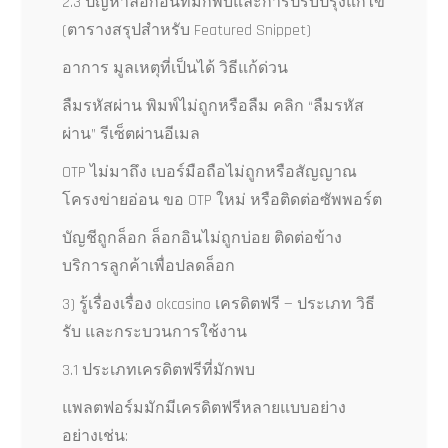
2.3 ปัญหาล็อกอินที่มักพบและการปรับปรุงแก้ไข
(ตารางสรุปสำหรับ Featured Snippet)
อาการ มูลเหตุที่เป็นได้ วิธีแก้ด่วน
ลืมรหัสผ่าน พิมพ์ไม่ถูกหรือลืม คลิก “ลืมรหัส
ผ่าน” รีเซ็ตผ่านอีเมล
OTP ไม่มาถึง เบอร์มือถือไม่ถูกหรือสัญญาณ
โครงข่ายอ่อน ขอ OTP ใหม่ หรือติดต่อซัพพอร์ต
บัญชีถูกล็อก ล็อกอินไม่ถูกบ่อย ติดต่อข้าง
บริการลูกค้าเพื่อปลดล็อก
3) รู้เรื่องเรื่อง okcasino เครดิตฟรี — ประเภท วิธี
รับ และกระบวนการใช้งาน
3.1 ประเภทเครดิตฟรีที่มักพบ
แพลตฟอร์มมักมีเครดิตฟรีหลายแบบอย่าง
อย่างเช่น: