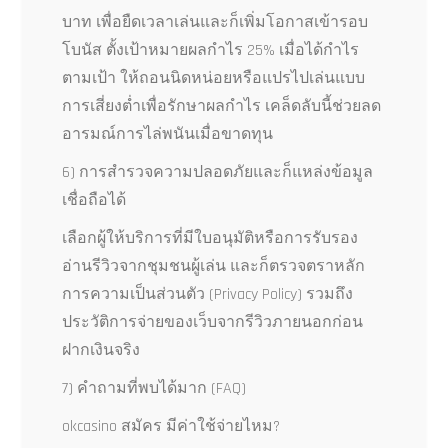
บาท เพื่อยืดเวลาเล่นและก็เพิ่มโอกาสเข้ารอบ
โบนัส ตั้งเป้าหมายผลกำไร 25% เมื่อได้กำไร
ตามเป้า ให้ถอนนิดหน่อยหรือแปรไปเล่นแบบ
การเสี่ยงต่ำเพื่อรักษาผลกำไร เคล็ดลับนี้ช่วยลด
อารมณ์การไล่พนันเมื่อขาดทุน
6) การสำรวจความปลอดภัยและก็แหล่งข้อมูล
เชื่อถือได้
เลือกผู้ให้บริการที่มีใบอนุมัติหรือการรับรอง
อ่านรีวิวจากชุมชนผู้เล่น และก็ตรวจตราหลัก
การความเป็นส่วนตัว (Privacy Policy) รวมถึง
ประวัติการจ่ายของเว็บจากรีวิวภายนอกก่อน
ฝากเงินจริง
7) คำถามที่พบได้มาก (FAQ)
okcasino สมัคร มีค่าใช้จ่ายไหม?