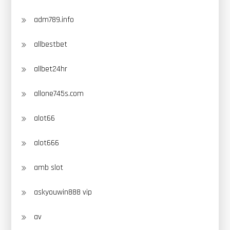
adm789.info
allbestbet
allbet24hr
allone745s.com
alot66
alot666
amb slot
askyouwin888 vip
av