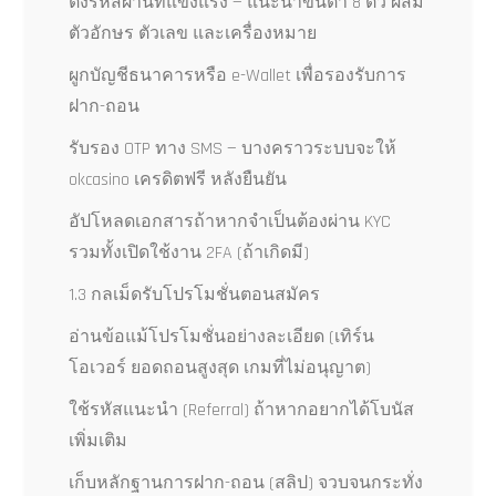
ตั้งรหัสผ่านที่แข็งแรง — แนะนำขั้นต่ำ 8 ตัว ผสม
ตัวอักษร ตัวเลข และเครื่องหมาย
ผูกบัญชีธนาคารหรือ e-Wallet เพื่อรองรับการ
ฝาก-ถอน
รับรอง OTP ทาง SMS — บางคราวระบบจะให้
okcasino เครดิตฟรี หลังยืนยัน
อัปโหลดเอกสารถ้าหากจำเป็นต้องผ่าน KYC
รวมทั้งเปิดใช้งาน 2FA (ถ้าเกิดมี)
1.3 กลเม็ดรับโปรโมชั่นตอนสมัคร
อ่านข้อแม้โปรโมชั่นอย่างละเอียด (เทิร์น
โอเวอร์ ยอดถอนสูงสุด เกมที่ไม่อนุญาต)
ใช้รหัสแนะนำ (Referral) ถ้าหากอยากได้โบนัส
เพิ่มเติม
เก็บหลักฐานการฝาก-ถอน (สลิป) จวบจนกระทั่ง