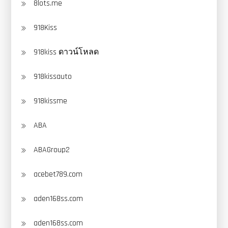
8lots.me
918Kiss
918kiss ดาวน์โหลด
918kissauto
918kissme
ABA
ABAGroup2
acebet789.com
aden168ss.com
aden168ss.com