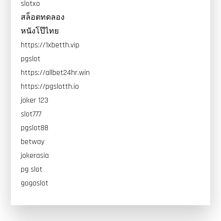
slotxo
สล็อตทดลอง
หนังโป๊ไทย
https://1xbetth.vip
pgslot
https://allbet24hr.win
https://pgslotth.io
joker 123
slot777
pgslot88
betway
jokerasia
pg slot
gogoslot