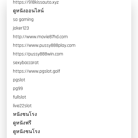
https://918kissauto.xyz
ดูหนังออนไลน์
sa gaming
joker123
http://www.movie87hd.com
https://www.pussy888play.com
https://pussy888win.com
sexybaccarat
https://www.pgslot.golf
pgslot
pg99
fullslot
live22slot
หนังชนโรง
ดูหนังฟรี
ดูหนังชนโรง