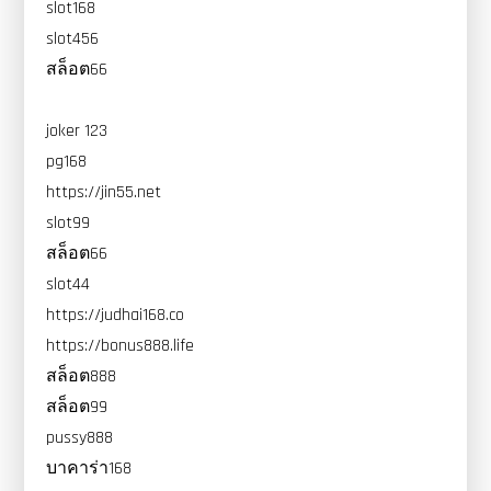
slot168
slot456
สล็อต66
joker 123
pg168
https://jin55.net
slot99
สล็อต66
slot44
https://judhai168.co
https://bonus888.life
สล็อต888
สล็อต99
pussy888
บาคาร่า168