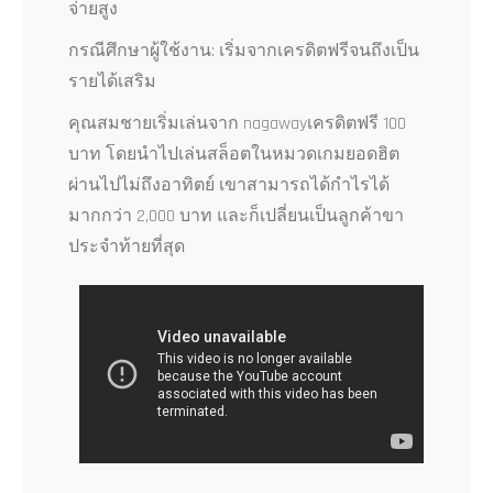
จ่ายสูง
กรณีศึกษาผู้ใช้งาน: เริ่มจากเครดิตฟรีจนถึงเป็น
รายได้เสริม
คุณสมชายเริ่มเล่นจาก nagawayเครดิตฟรี 100
บาท โดยนำไปเล่นสล็อตในหมวดเกมยอดฮิต
ผ่านไปไม่ถึงอาทิตย์ เขาสามารถได้กำไรได้
มากกว่า 2,000 บาท และก็เปลี่ยนเป็นลูกค้าขา
ประจำท้ายที่สุด