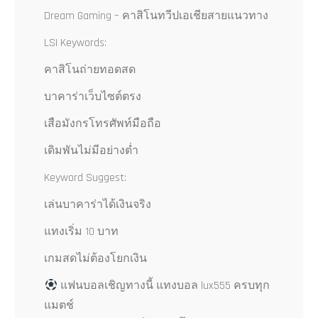
Dream Gaming – คาสิโนทวีปเอเชียสายแนวทาง
LSI Keywords:
คาสิโนถ่ายทอดสด
บาคาร่าเว็บไซต์ตรง
เสือมังกรโทรศัพท์มือถือ
เดิมพันไม่มีอย่างต่ำ
Keyword Suggest:
เล่นบาคาร่าได้เงินจริง
แทงเริ่ม 10 บาท
เกมสดไม่ต้องโยกเงิน
แฟนบอลเชิญทางนี้ แทงบอล lux555 ครบทุก
แมตช์