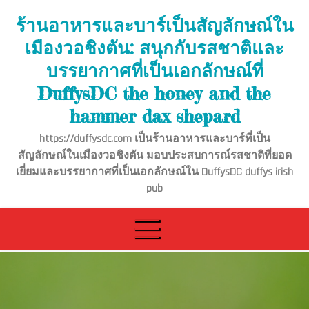
Skip
ร้านอาหารและบาร์เป็นสัญลักษณ์ใน
to
เมืองวอชิงตัน: สนุกกับรสชาติและ
content
บรรยากาศที่เป็นเอกลักษณ์ที่
DuffysDC the honey and the
hammer dax shepard
https://duffysdc.com เป็นร้านอาหารและบาร์ที่เป็น
สัญลักษณ์ในเมืองวอชิงตัน มอบประสบการณ์รสชาติที่ยอด
เยี่ยมและบรรยากาศที่เป็นเอกลักษณ์ใน DuffysDC duffys irish
pub