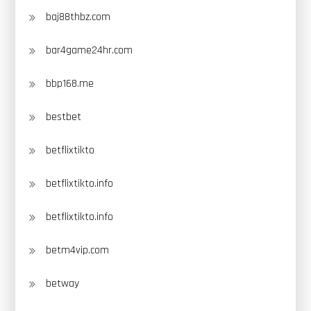
baj88thbz.com
bar4game24hr.com
bbp168.me
bestbet
betflixtikto
betflixtikto.info
betflixtikto.info
betm4vip.com
betway