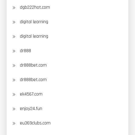
dgb222hot.com
digital learning
digital learning
dr888
dr888bet.com
dr888bet.com
ek4567.com
enjoy24.fun
eu369clubs.com