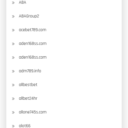
ABA
ABAGroup2
acebet789.com
aden168ss.com
aden168ss.com
adm789.info
allbestbet
allbet24hr
allone745s.com
alot66