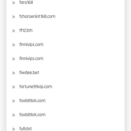
faro168
fcharoenkit168.com
ff123th
finnivips.com
finnivips.com
fiwdee.bet
fortune99vip.com
fox689ok.com
fox689ok.com
fullslot