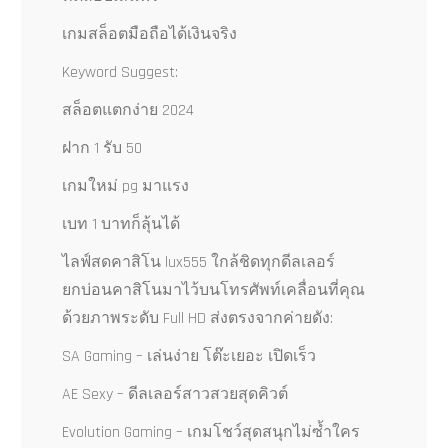
เกมสล็อตมือถือได้เงินจริง
Keyword Suggest:
สล็อตแตกง่าย 2024
ฝาก 1 รับ 50
เกมใหม่ pg มาแรง
เบท 1 บาทก็ลุ้นได้
ไลฟ์สดคาสิโน lux555 ใกล้ชิดทุกดีลเลอร์
ยกบ่อนคาสิโนมาไว้บนโทรศัพท์เคลื่อนที่คุณ
ด้วยภาพระดับ Full HD ส่งตรงจากค่ายดัง:
SA Gaming – เล่นง่าย โต๊ะเยอะ เปิดเร็ว
AE Sexy – ดีลเลอร์สาวสวยสุดคิวต์
Evolution Gaming – เกมโชว์สุดสนุกไม่ซ้ำใคร