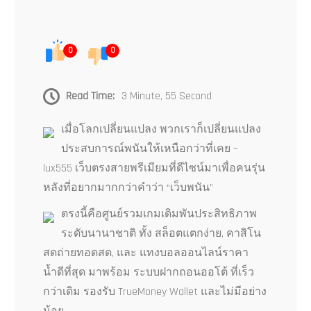
0
0
Read Time:
3 Minute, 55 Second
เมื่อโลกเปลี่ยนแปลง พวกเราก็เปลี่ยนแปลง
ประสบการณ์พนันให้เหนือกว่าที่เคย –
lux555 เว็บตรงสายพรีเมียมที่ดีไซน์มาเพื่อคนรุ่น
หลังที่อยากมากกว่าคำว่า “เว็บพนัน”
ตรงนี้คือศูนย์รวมเกมเดิมพันประสิทธิภาพ
ระดับนานาชาติ ทั้ง สล็อตแตกง่าย, คาสิโน
สดถ่ายทอดสด, และ แทงบอลออนไลน์ราคา
น้ำดีที่สุด มาพร้อม ระบบฝากถอนออโต้ ที่เร็ว
กว่าเดิม รองรับ TrueMoney Wallet และไม่มีอย่าง