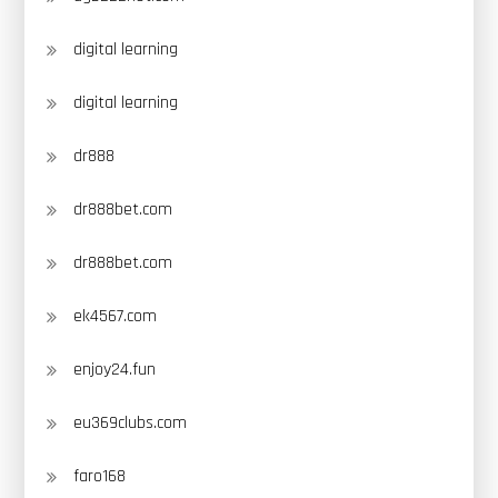
digital learning
digital learning
dr888
dr888bet.com
dr888bet.com
ek4567.com
enjoy24.fun
eu369clubs.com
faro168