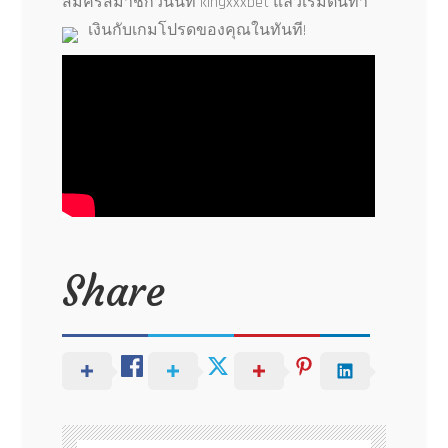
สมัครสมาชิกวันนี้ที่ kingxxxbet แล้วเริ่มต้นทำ
เงินกับเกมโปรดของคุณในทันที!
Share