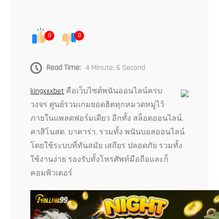
0
0
Read Time:
4 Minute, 6 Second
kingxxxbet
คือเว็บไซต์พนันออนไลน์ครบ
วงจร ศูนย์รวมเกมยอดฮิตทุกหมวดหมู่ไว้
ภายในแพลตฟอร์มเดียว อีกทั้ง สล็อตออนไลน์,
คาสิโนสด, บาคาร่า, รวมทั้ง พนันบอลออนไลน์
โดยใช้ระบบที่ทันสมัย เสถียร ปลอดภัย รวมทั้ง
ใช้งานง่าย รองรับทั้งโทรศัพท์มือถือและก็
คอมพิวเตอร์