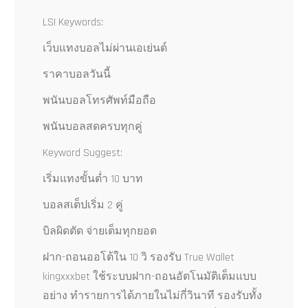
LSI Keywords:
เว็บแทงบอลไม่ผ่านเอเย่นต์
ราคาบอลวันนี้
พนันบอลโทรศัพท์มือถือ
พนันบอลสดครบทุกคู่
Keyword Suggest:
เริ่มแทงขั้นต่ำ 10 บาท
บอลสเต็ปเริ่ม 2 คู่
บิลผิดตัด จ่ายเต็มทุกยอด
ฝาก-ถอนออโต้ใน 10 วิ รองรับ True Wallet
kingxxxbet ใช้ระบบฝาก-ถอนอัตโนมัติเต็มแบบ
อย่าง ทำรายการได้ภายในไม่กี่วินาที รองรับทั้ง