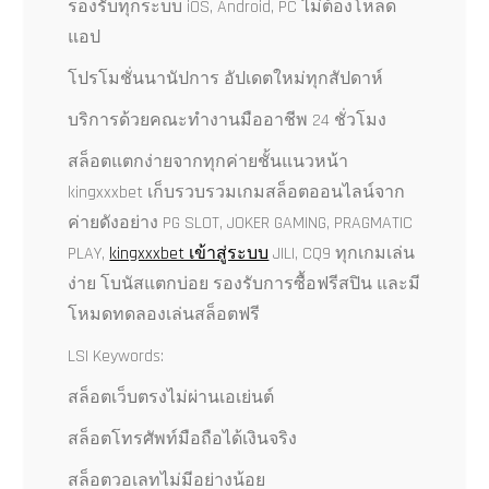
รองรับทุกระบบ iOS, Android, PC ไม่ต้องโหลด
แอป
โปรโมชั่นนานัปการ อัปเดตใหม่ทุกสัปดาห์
บริการด้วยคณะทำงานมืออาชีพ 24 ชั่วโมง
สล็อตแตกง่ายจากทุกค่ายชั้นแนวหน้า
kingxxxbet เก็บรวบรวมเกมสล็อตออนไลน์จาก
ค่ายดังอย่าง PG SLOT, JOKER GAMING, PRAGMATIC
PLAY,
kingxxxbet เข้าสู่ระบบ
JILI, CQ9 ทุกเกมเล่น
ง่าย โบนัสแตกบ่อย รองรับการซื้อฟรีสปิน และมี
โหมดทดลองเล่นสล็อตฟรี
LSI Keywords:
สล็อตเว็บตรงไม่ผ่านเอเย่นต์
สล็อตโทรศัพท์มือถือได้เงินจริง
สล็อตวอเลทไม่มีอย่างน้อย