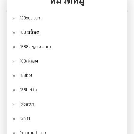
หมวดหมู่
123xos.com
168 สล็อต
1688vegasx.com
168สล็อต
188bet
188betth
1xbetth
1xbit1
1xgameth.com