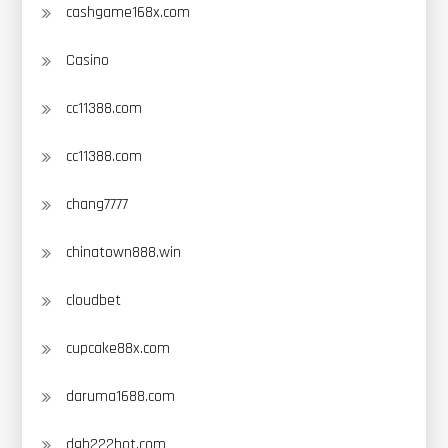
cashgame168x.com
Casino
cc11388.com
cc11388.com
chang7777
chinatown888.win
cloudbet
cupcake88x.com
daruma1688.com
dgb222hot.com