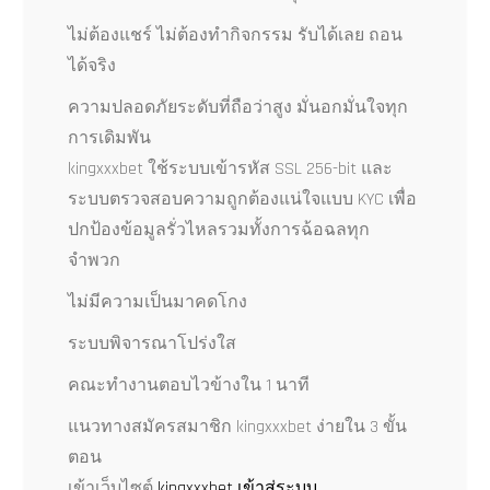
ไม่ต้องแชร์ ไม่ต้องทำกิจกรรม รับได้เลย ถอน
ได้จริง
ความปลอดภัยระดับที่ถือว่าสูง มั่นอกมั่นใจทุก
การเดิมพัน
kingxxxbet ใช้ระบบเข้ารหัส SSL 256-bit และ
ระบบตรวจสอบความถูกต้องแน่ใจแบบ KYC เพื่อ
ปกป้องข้อมูลรั่วไหลรวมทั้งการฉ้อฉลทุก
จำพวก
ไม่มีความเป็นมาคดโกง
ระบบพิจารณาโปร่งใส
คณะทำงานตอบไวข้างใน 1 นาที
แนวทางสมัครสมาชิก kingxxxbet ง่ายใน 3 ขั้น
ตอน
เข้าเว็บไซต์
kingxxxbet เข้าสู่ระบบ