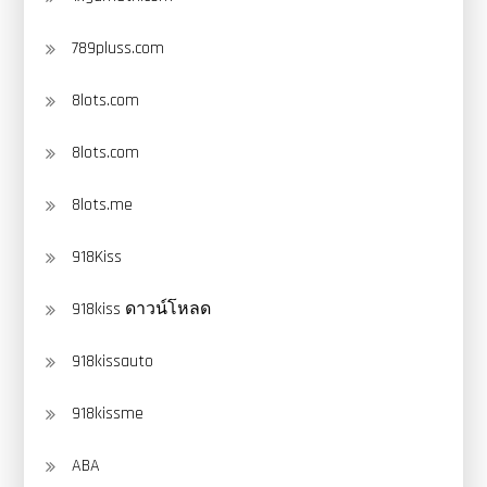
789pluss.com
8lots.com
8lots.com
8lots.me
918Kiss
918kiss ดาวน์โหลด
918kissauto
918kissme
ABA