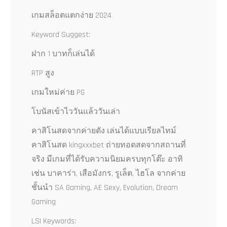
เกมสล็อตแตกง่าย 2024
Keyword Suggest:
ฝาก 1 บาทก็เล่นได้
RTP สูง
เกมใหม่ค่าย PG
โบนัสเข้าไววันแล้ววันเล่า
คาสิโนสดจากค่ายดัง เล่นได้แบบเรียลไทม์
คาสิโนสด kingxxxbet ถ่ายทอดสดจากสถานที่
จริง มีเกมที่ได้รับความนิยมครบทุกโต๊ะ อาทิ
เช่น บาคาร่า, เสือมังกร, รูเล็ต, ไฮโล จากค่าย
ชั้นนำ SA Gaming, AE Sexy, Evolution, Dream
Gaming
LSI Keywords: