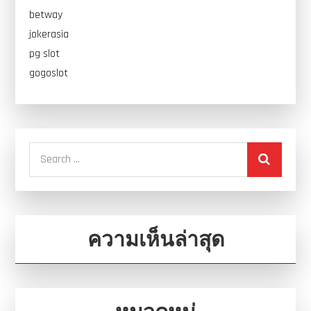
betway
jokerasia
pg slot
gogoslot
Search
for:
ความเห็นล่าสุด