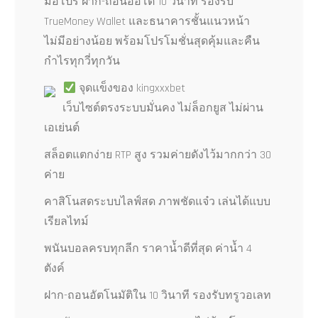
มือโปร ฝาก-ถอนออโต้ 10 วินาที รองรับ
TrueMoney Wallet และธนาคารชั้นแนวหน้า
ไม่มีอย่างน้อย พร้อมโปรโมชั่นสุดคุ้มและคืน
กำไรทุกวี่ทุกวัน
จุดแข็งของ kingxxxbet
เว็บไซต์ตรงระบบมั่นคง ไม่ล็อกยูส ไม่ผ่าน
เอเย่นต์
สล็อตแตกง่าย RTP สูง รวมค่ายดังไว้มากกว่า 30
ค่าย
คาสิโนสดระบบไลฟ์สด ภาพชัดแจ๋ว เล่นได้แบบ
เรียลไทม์
พนันบอลครบทุกลีก ราคาน้ำดีที่สุด ค่าน้ำ 4
ตังค์
ฝาก-ถอนอัตโนมัติใน 10 วินาที รองรับทรูวอเลท