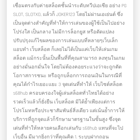
เชื่อมตรงกับค่ายสล็อตชั้นนำระดับทวีปเอเชีย อย่าง PG
SLOT, SLOTXO, แล้วก็ JOKER123 โดยไม่ผ่านเอเย่นต์ ซึ่ง
เป็นจุดต่างสำคัญที่ทำให้การเล่นของผู้ใช้เป็นไปอย่าง
โปร่งใส เป็นกลาง ไม่มีการล็อกยูส หรือดัดแปลง
ปรับปรุงแก้ไขผลของการเล่นแบบที่หลายๆเว็บเล็ก
แอบทำ
เว็บสล็อต ก็เลยไม่ได้เป็นแค่เว็บให้เล่นเกม
สล็อต แม้กระนั้นเป็นพื้นที่ที่คุณสามารถ ลงทุนในเกม
อย่างมั่นอกมั่นใจ โดยไม่ต้องคอยระแวงว่าจะถูกตัด
โอกาสการชนะ หรือถูกบล็อกการถอนเงินในกรณีที่
คุณได้กำไรเยอะแยะ
3 จุดเด่นที่ทำให้ เว็บไซต์สล็อต
s68hub ครอบครองใจผู้เล่นสล็อตทั่วไทยได้อย่าง
รวดเร็วแล้วก็ยั่งยืน
เว็บสล็อต มิได้ย้ำเพียงแต่การ
โปรโมทหรือประชาสัมพันธ์สิ่งเดียว แต่เน้นย้ำการให้
บริการที่ถูกจุดแล้วก็รักษามาตรฐานในขั้นสูง ซึ่งจุด
เด่นที่ทำให้หลายคนเลือกเล่นกับ s68hub แทนที่จะไป
เว็บอื่น มีมากยิ่งกว่าที่คุณคิด
1. ระบบฝากถอน