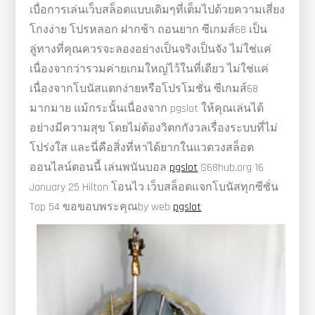
เบื่อการเล่นเว็บสล็อตแบบเดิมๆที่เต็มไปด้วยความเสี่ยง
โกงง่าย โปรหลอก ฝากช้า ถอนยาก ซีเกมส์68 เป็น
ลู่ทางที่คุณควรจะลองอย่างเป็นจริงเป็นจัง
ไม่ใช่แค่
เนื่องจากว่ารวมค่ายเกมใหญ่ไว้ในที่เดียว ไม่ใช่แค่
เนื่องจากโบนัสแตกง่ายหรือโปรโมชั่น ซีเกมส์68
มากมาย แม้กระนั้นเนื่องจาก pgslot ให้คุณเล่นได้
อย่างมีความสุข โดยไม่ต้องวิตกกังวลเรื่องระบบที่ไม่
โปร่งใส และนี่คือสิ่งที่หาได้ยากในแวดวงสล็อต
ออนไลน์ตอนนี้
เล่นพนันบอล
pgslot
S68hub.org 16
January 25 Hilton โอนไว เว็บสล็อตแจกโบนัสทุกซีซั่น
Top 54
ขอขอบพระคุณby web
pgslot