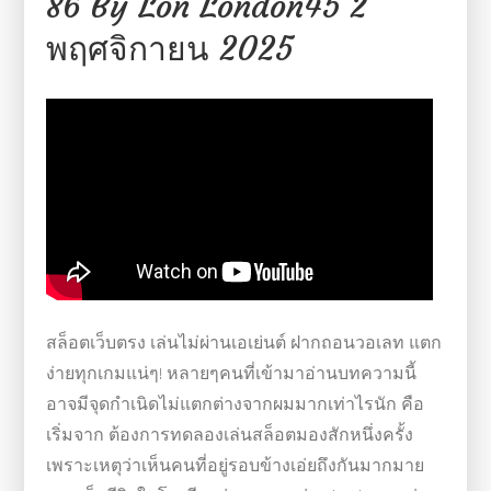
86 By Lon London45 2
พฤศจิกายน 2025
สล็อตเว็บตรง เล่นไม่ผ่านเอเย่นต์ ฝากถอนวอเลท แตก
ง่ายทุกเกมแน่ๆ!
หลายๆคนที่เข้ามาอ่านบทความนี้
อาจมีจุดกำเนิดไม่แตกต่างจากผมมากเท่าไรนัก คือ
เริ่มจาก ต้องการทดลองเล่นสล็อตมองสักหนึ่งครั้ง
เพราะเหตุว่าเห็นคนที่อยู่รอบข้างเอ่ยถึงกันมากมาย