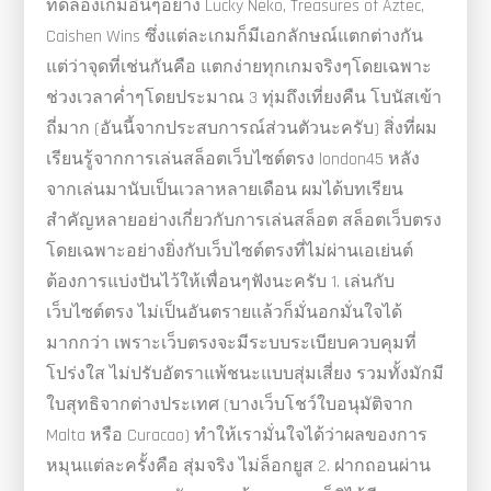
ทดลองเกมอื่นๆอย่าง Lucky Neko, Treasures of Aztec,
Caishen Wins ซึ่งแต่ละเกมก็มีเอกลักษณ์แตกต่างกัน
แต่ว่าจุดที่เช่นกันคือ แตกง่ายทุกเกมจริงๆโดยเฉพาะ
ช่วงเวลาค่ำๆโดยประมาณ 3 ทุ่มถึงเที่ยงคืน โบนัสเข้า
ถี่มาก (อันนี้จากประสบการณ์ส่วนตัวนะครับ)
สิ่งที่ผม
เรียนรู้จากการเล่นสล็อตเว็บไซต์ตรง london45
หลัง
จากเล่นมานับเป็นเวลาหลายเดือน ผมได้บทเรียน
สำคัญหลายอย่างเกี่ยวกับการเล่นสล็อต สล็อตเว็บตรง
โดยเฉพาะอย่างยิ่งกับเว็บไซต์ตรงที่ไม่ผ่านเอเย่นต์
ต้องการแบ่งปันไว้ให้เพื่อนๆฟังนะครับ
1. เล่นกับ
เว็บไซต์ตรง ไม่เป็นอันตรายแล้วก็มั่นอกมั่นใจได้
มากกว่า
เพราะเว็บตรงจะมีระบบระเบียบควบคุมที่
โปร่งใส ไม่ปรับอัตราแพ้ชนะแบบสุ่มเสี่ยง รวมทั้งมักมี
ใบสุทธิจากต่างประเทศ (บางเว็บโชว์ใบอนุมัติจาก
Malta หรือ Curacao) ทำให้เรามั่นใจได้ว่าผลของการ
หมุนแต่ละครั้งคือ สุ่มจริง ไม่ล็อกยูส
2. ฝากถอนผ่าน