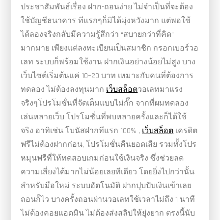
ประชาสัมพันธ์เรื่อง ฝาก-ถอนง่าย ไม่จำเป็นที่จะต้อง
ใช้บัญชีธนาคาร ทีแรกๆก็มิได้มุ่งหวังมาก แต่พอใช้
ได้ลองจริงกลับมีความรู้สึกว่า “สบายกว่าที่คิด”
มากมาย เพียงแต่ลงทะเบียนเป็นสมาชิก กรอกเบอร์วอ
เลท ระบบก็พร้อมใช้งาน ฝากเงินอย่างน้อยไม่สูง บาง
เว็บไซต์เริ่มต้นแค่ 10–20 บาท เหมาะกับคนที่ต้องการ
ทดลอง ไม่ต้องลงทุนมาก
เว็บสล็อต
วอเลทมาแรง
จริงๆโปรโมชั่นที่จัดเต็มแบบไม่กั๊ก
จากที่ผมทดลอง
เล่นหลายเว็บ โปรโมชั่นที่พบหลายครั้งและก็ได้ใช้
จริง อาทิเช่น โบนัสฝากทีแรก 100% ,
เว็บสล็อต
เครดิต
ฟรีไม่ต้องฝากก่อน, โปรโมชั่นคืนยอดเสีย รวมทั้งโปร
หมุนฟรีที่ให้ทดสอบเกมก่อนใช้เงินจริง ซึ่งช่วยลด
ความเสี่ยงได้มากไม่น้อยเลยทีเดียว โดยยิ่งไปกว่านั้น
สำหรับมือใหม่
ระบบอัตโนมัติ ฝากปุบปับเงินเข้าเลย
ถอนก็ไว บางครั้งถอนผ่านวอเลทใช้เวลาไม่ถึง 1 นาที
ไม่ต้องคอยแอดมิน ไม่ต้องส่งสลิปให้ยุ่งยาก ตรงนี้นับ