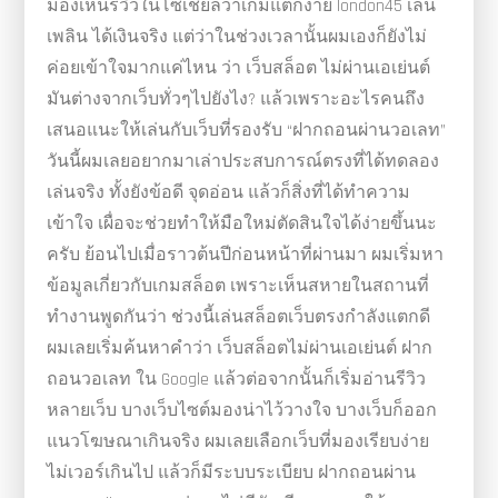
มองเห็นรีวิวในโซเชียลว่าเกมแตกง่าย london45 เล่น
เพลิน ได้เงินจริง
แต่ว่าในช่วงเวลานั้นผมเองก็ยังไม่
ค่อยเข้าใจมากแค่ไหน ว่า เว็บสล็อต ไม่ผ่านเอเย่นต์
มันต่างจากเว็บทั่วๆไปยังไง? แล้วเพราะอะไรคนถึง
เสนอแนะให้เล่นกับเว็บที่รองรับ “ฝากถอนผ่านวอเลท”
วันนี้ผมเลยอยากมาเล่าประสบการณ์ตรงที่ได้ทดลอง
เล่นจริง ทั้งยังข้อดี จุดอ่อน แล้วก็สิ่งที่ได้ทำความ
เข้าใจ เผื่อจะช่วยทำให้มือใหม่ตัดสินใจได้ง่ายขึ้นนะ
ครับ
ย้อนไปเมื่อราวต้นปีก่อนหน้าที่ผ่านมา ผมเริ่มหา
ข้อมูลเกี่ยวกับเกมสล็อต เพราะเห็นสหายในสถานที่
ทำงานพูดกันว่า ช่วงนี้เล่นสล็อตเว็บตรงกำลังแตกดี
ผมเลยเริ่มค้นหาคำว่า เว็บสล็อตไม่ผ่านเอเย่นต์ ฝาก
ถอนวอเลท ใน Google แล้วต่อจากนั้นก็เริ่มอ่านรีวิว
หลายเว็บ บางเว็บไซต์มองน่าไว้วางใจ บางเว็บก็ออก
แนวโฆษณาเกินจริง ผมเลยเลือกเว็บที่มองเรียบง่าย
ไม่เวอร์เกินไป แล้วก็มีระบบระเบียบ ฝากถอนผ่าน