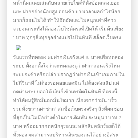
หน้านี้ผมเคยเล่นกับหลายเว็บไซต์ที่ตั้งข้อตกลงเยอะ
แยะ ฝากอย่างน้อยสูง ถอนช้า บางเวลาผลกำไรน้อย
มากก็ถอนไม่ได้ ทำให้อึดอัดและไม่สนุกเท่าที่ควร
จวบจนกระทั่งได้ลองเว็บไซต์ตรงที่เปิดให้ เริ่มต้นเพียง
1 บาท ทุกๆสิ่งทุกๆอย่างแปรไปในทันที
สล็อตเว็บตรง
วันแรกที่ทดลอง ผมฝากเงินจริงแค่ 10 บาทเพื่อทดลอง
ระบบ ตั้งอกตั้งใจว่าจะทดลองดูว่าฝาก-ถอนจริงไหม
ระบบจะช้าหรือเปล่า ปรากฏว่าฝากเงินเข้าเกมภายใน
ไม่กี่วินาที ไม่ต้องรอคอยแอดมิน ไม่ต้องส่งสลิป แค่
กดผ่านระบบออโต้ เงินก็เข้าเครดิตในทันที ที่ตรงนี้
ทำให้ผมรู้สึกมั่นอกมั่นใจมาก เนื่องจากว่ามัน “เร็ว
รวมทั้งขวานผ่าซาก” สมชื่อเว็บตรงจริงๆ
สิ่งที่ผมชอบ
ที่สุดเป็น ไม่มีอย่างต่ำในการเดิมพัน จะหมุน 1 บาท 2
บาท หรืออยากกดหนักๆรอบละหลักสิบหลักร้อยก็ได้
ทั้งผอง ผมสามารถบริหารเงินของตนได้อย่างอิสระ