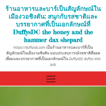
Skip
ร้านอาหารและบาร์เป็นสัญลักษณ์ใน
to
เมืองวอชิงตัน: สนุกกับรสชาติและ
content
บรรยากาศที่เป็นเอกลักษณ์ที่
DuffysDC the honey and the
hammer dax shepard
https://duffysdc.com เป็นร้านอาหารและบาร์ที่เป็น
สัญลักษณ์ในเมืองวอชิงตัน มอบประสบการณ์รสชาติที่ยอด
เยี่ยมและบรรยากาศที่เป็นเอกลักษณ์ใน DuffysDC duffys irish
pub