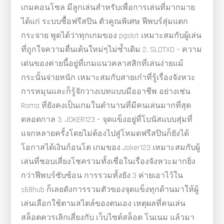
เกมคอนโซล มีลูกเล่นสำหรับเพื่อการเล่นที่มากมาย
ได้แก่ ระบบซื้อฟรีสปิน ตัวคูณพิเศษ ฟีพบร์สุ่มแตก
กระจาย พูดได้ว่าทุกเกมของ pgslot เหมาะสมกับผู้เล่น
ที่ถูกใจความตื่นเต้นใหม่ๆไม่ซ้ำเดิม
2. SLOTXO – ความ
เด่นของค่ายนี้อยู่ที่เกมแนวคลาสสิกที่เล่นง่ายแม้
กระนั้นจ่ายหนัก เหมาะสมกับสายเก๋าที่รู้เรื่องจังหวะ
การหมุนและก็รู้จักวางเบทแบบมืออาชีพ อย่างเช่น
Roma ที่ยังคงเป็นเกมในตำนานที่มีคนเล่นมากที่สุด
ตลอดกาล
3. JOKER123 – จุดแข็งอยู่ที่โบนัสแบบสุ่มที่
แจกหลายครั้งโดยไม่ต้องไปสู่โหมดฟรีสปินก็ยังได้
โอกาสได้เงินก้อนโต เกมของ Joker123 เหมาะสมกับผู้
เล่นที่ชอบเสี่ยงโชครวมทั้งเชื่อในเรื่องจังหวะมากยิ่ง
กว่าฟีพบร์ซับซ้อน
การรวมทั้งยัง 3 ค่ายเอาไว้ใน
s68hub ก็เลยดังการรวมตัวของจุดแข็งทุกด้านมาให้ผู้
เล่นเลือกใช้ตามสไตล์ของตนเอง
เหตุผลที่คนเล่น
สล็อตควรเลิกเสี่ยงกับ เว็บไซต์สล็อต โนเนม แล้วมา