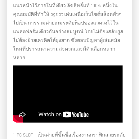
แนวหน้าไว้ภายในที่เดียว ลิขสิทธิ์แท้ 100%
หนึ่งใน
คุณสมบัติที่ทำให้ pgslot เด่นเหนือเว็บไซต์สล็อตทั่วๆ
ไปเป็น การรวมค่ายเกมระดับท็อปของแวดวงไว้ใน
แพลตฟอร์มเดียวกันอย่างสมบูรณ์ โดยไม่ต้องสลับยูส
ไม่ต้องย้ายเครดิตให้ยุ่งยาก ซึ่งตอบปัญหาผู้เล่นสมัย
ใหม่ที่ปรารถนาความสะดวกและมีตัวเลือกหลาก
หลาย
1. PG SLOT – เป็นค่ายที่ขึ้นชื่อเรื่องงานกราฟิกสวยระดับ