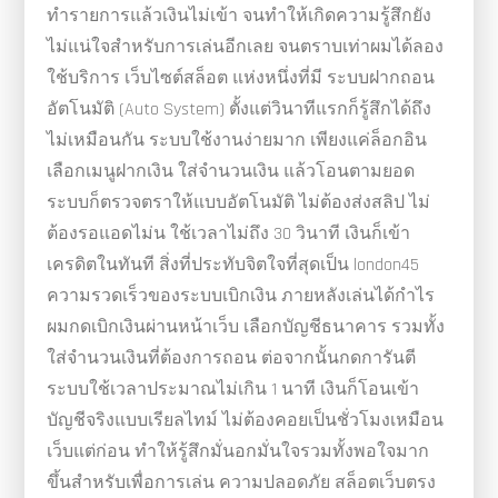
ทำรายการแล้วเงินไม่เข้า จนทำให้เกิดความรู้สึกยัง
ไม่แน่ใจสำหรับการเล่นอีกเลย
จนตราบเท่าผมได้ลอง
ใช้บริการ เว็บไซต์สล็อต แห่งหนึ่งที่มี ระบบฝากถอน
อัตโนมัติ (Auto System) ตั้งแต่วินาทีแรกก็รู้สึกได้ถึง
ไม่เหมือนกัน ระบบใช้งานง่ายมาก เพียงแค่ล็อกอิน
เลือกเมนูฝากเงิน ใส่จำนวนเงิน แล้วโอนตามยอด
ระบบก็ตรวจตราให้แบบอัตโนมัติ ไม่ต้องส่งสลิป ไม่
ต้องรอแอดไม่น ใช้เวลาไม่ถึง 30 วินาที เงินก็เข้า
เครดิตในทันที
สิ่งที่ประทับจิตใจที่สุดเป็น london45
ความรวดเร็วของระบบเบิกเงิน ภายหลังเล่นได้กำไร
ผมกดเบิกเงินผ่านหน้าเว็บ เลือกบัญชีธนาคาร รวมทั้ง
ใส่จำนวนเงินที่ต้องการถอน ต่อจากนั้นกดการันตี
ระบบใช้เวลาประมาณไม่เกิน 1 นาที เงินก็โอนเข้า
บัญชีจริงแบบเรียลไทม์ ไม่ต้องคอยเป็นชั่วโมงเหมือน
เว็บแต่ก่อน ทำให้รู้สึกมั่นอกมั่นใจรวมทั้งพอใจมาก
ขึ้นสำหรับเพื่อการเล่น
ความปลอดภัย สล็อตเว็บตรง