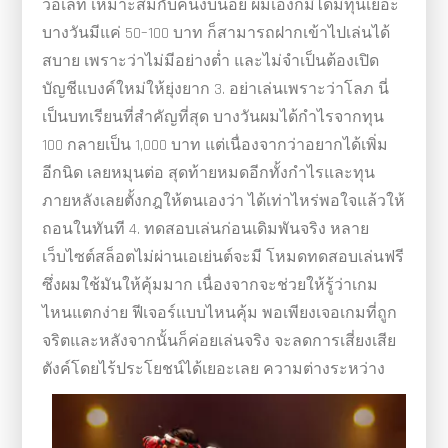
วอเลท เหมาะสมกับคนงบน้อย
ผมเองก็มิได้มีทุนเยอะ
บางวันมีแค่ 50–100 บาท ก็สามารถฝากเข้าไปเล่นได้
สบาย เพราะว่าไม่มีอย่างต่ำ และไม่จำเป็นต้องเปิด
บัญชีแบงค์ใหม่ให้ยุ่งยาก
3. อย่าเล่นเพราะว่าโลภ
นี่
เป็นบทเรียนที่สำคัญที่สุด บางวันผมได้กำไรจากทุน
100 กลายเป็น 1,000 บาท แต่เนื่องจากว่าอยากได้เพิ่ม
อีกนิด เลยหมุนต่อ สุดท้ายหมดอีกทั้งกำไรและทุน
ภายหลังเลยตั้งกฎให้ตนเองว่า ได้เท่าไหร่พอใจแล้วให้
ถอนในทันที
4. ทดสอบเล่นก่อนเดิมพันจริง
หลาย
เว็บไซต์สล็อตไม่ผ่านเอเย่นต์จะมี โหมดทดสอบเล่นฟรี
ซึ่งผมใช้มันให้คุ้มมาก เนื่องจากจะช่วยให้รู้ว่าเกม
ไหนแตกง่าย ฟีเจอร์แบบไหนคุ้ม พอเพียงเจอเกมที่ถูก
จริตและหลังจากนั้นก็ค่อยเล่นจริง จะลดการเสี่ยงเสีย
ตังค์โดยไร้ประโยชน์ได้เยอะเลย
ความต่างระหว่าง