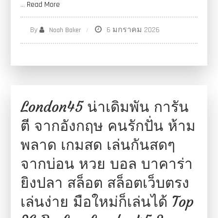
…
Read More
By
6 มกราคม 2026
Noah Baker
London45 น่าเดิมพัน การัน
ตี จากอังกฤษ คนรักปั่น ห้าม
พลาด เกมสด เล่นกันสดๆ
จากบ่อน หวย บอล บาคาร่า
ยิงปลา สล็อต สล็อตเว็บตรง
เล่นง่าย มือใหม่ก็เล่นได้ Top