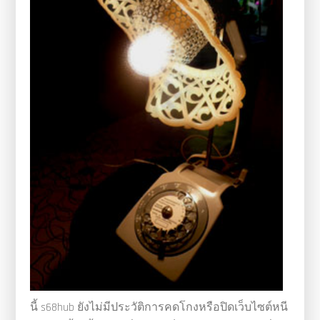
นี้ s68hub ยังไม่มีประวัติการคดโกงหรือปิดเว็บไซต์หนี