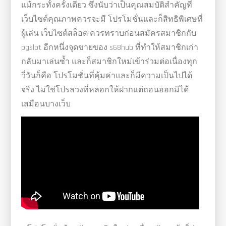
แม้กระทั้งครั้งเดียว ซึ่งนับว่าเป็นคุณสมบัติสำคัญที่
เว็บไซต์คุณภาพควรจะมี
โปรโมชั่นและก็สิทธิพิเศษที่
ผู้เล่น เว็บไซต์สล็อต ควรทราบก่อนสมัครสมาชิกกับ
pgslot
อีกหนึ่งจุดขายของ s68hub ที่ทำให้สมาชิกเก่า
กลับมาเล่นซ้ำ และก็สมาชิกใหม่เข้าร่วมต่อเนื่องทุก
วี่วันก็คือ โปรโมชั่นที่คุ้มค่าและก็มีความเป็นไปได้
จริง ไม่ใช่โปรลวงที่หลอกให้ฝากแต่ถอนออกมิได้
เสมือนบางเว็บ