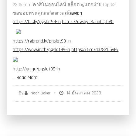
23 Gerard คาสิโนออนไลน์ สล็อตpgแตกง่าย Top 52
ขอขอบพระคุณreference
สล็อตpg
https://bit.ly/pgslot99-in
https://ow.ly/cSJn50QibV5
https://rebrand.ly/pgslot99-in
https://wow.in.th/pgslot99-in
https://t.co/dG7SYO5vFv
http://gg.gg/pgslot99-in
…
Read More
By
14 ธันวาคม 2023
Noah Baker