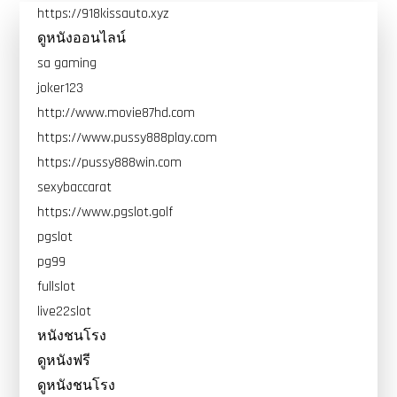
https://918kissauto.xyz
ดูหนังออนไลน์
sa gaming
joker123
http://www.movie87hd.com
https://www.pussy888play.com
https://pussy888win.com
sexybaccarat
https://www.pgslot.golf
pgslot
pg99
fullslot
live22slot
หนังชนโรง
ดูหนังฟรี
ดูหนังชนโรง