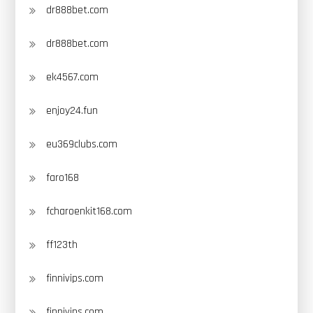
dr888bet.com
dr888bet.com
ek4567.com
enjoy24.fun
eu369clubs.com
faro168
fcharoenkit168.com
ff123th
finnivips.com
finnivips.com