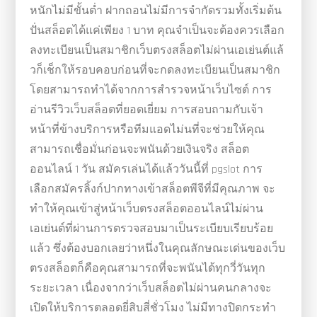
หนักไม่มีขั้นต่ำ ฝากถอนไม่มีการจำกัดรวมทั้งเริ่มต้น
ปั่นสล็อตได้แค่เพียง 1 บาท คุณจำเป็นจะต้องควรเลือก
ลงทะเบียนเป็นสมาชิกเว็บตรงสล็อตไม่ผ่านเอเย่นต์แล้
วก็เช็กให้รอบคอบก่อนที่จะกดลงทะเบียนเป็นสมาชิก
โดยสามารถทำได้จากการสำรวจหน้าเว็บไซต์ การ
อ่านรีวิวเว็บสล็อตที่ยอดเยี่ยม การสอบถามกับเจ้า
หน้าที่ข้างบริการหรือทีมแอดไม่นที่จะช่วยให้คุณ
สามารถเชื่อมั่นก่อนจะพนันด้วยเงินจริง
สล็อต
ออนไลน์ 1 วัน สมัครเล่นได้แล้ววันนี้ที่ pgslot
การ
เลือกสมัครลิ้งก์ปากทางเข้าสล็อตพีจีที่มีคุณภาพ จะ
ทำให้คุณเข้าสู่หน้าเว็บตรงสล็อตออนไลน์ไม่ผ่าน
เอเย่นต์ที่ผ่านการตรวจสอบมาเป็นระเบียบเรียบร้อย
แล้ว ซึ่งต้องบอกเลยว่าหนึ่งในคุณลักษณะเด่นของเว็บ
ตรงสล็อตก็คือคุณสามารถที่จะพนันได้ทุกวี่วันทุก
ระยะเวลา เนื่องจากว่าเว็บสล็อตไม่ผ่านคนกลางจะ
เปิดให้บริการตลอดยี่สิบสี่ชั่วโมง ไม่มีทางปิดกระทำ