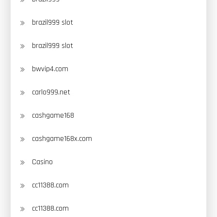
brazil999 slot
brazil999 slot
bwvip4.com
carlo999.net
cashgame168
cashgame168x.com
Casino
cc11388.com
cc11388.com