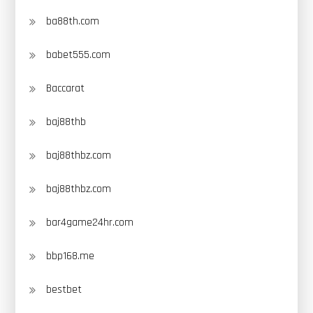
ba88th.com
babet555.com
Baccarat
baj88thb
baj88thbz.com
baj88thbz.com
bar4game24hr.com
bbp168.me
bestbet