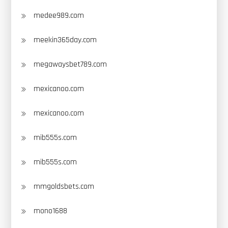
medee989.com
meekin365day.com
megawaysbet789.com
mexicanoo.com
mexicanoo.com
mib555s.com
mib555s.com
mmgoldsbets.com
mono1688