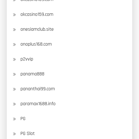
okcasino159.com
onesiamclub.site
onoplus168.com
p2vvip
panama888
pananthai99.com
paramax1688.info
PG
PG Slot