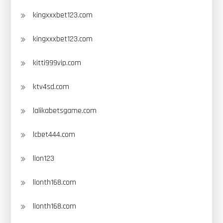
kingxxxbet123.com
kingxxxbet123.com
kitti999vip.com
ktv4sd.com
lalikabetsgame.com
lcbet444.com
lion123
lionth168.com
lionth168.com