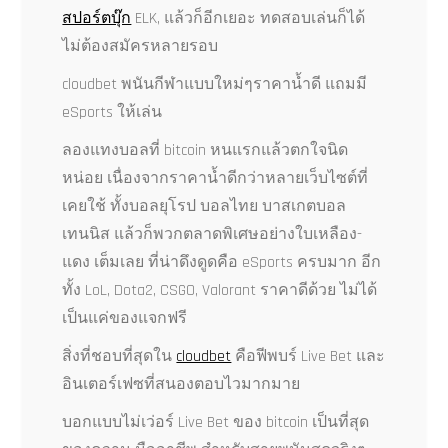
สปอร์ตบุ๊ก
ELK, แล้วก็อีกเยอะ ทดสอบเล่นก็ได้
ไม่ต้องสมัครหลายรอบ
cloudbet พนันกีฬาแบบใหม่ๆราคาน้ำดี แถมมี
eSports ให้เล่น
ลองแทงบอลที่ bitcoin หนแรกแล้วตกใจนิด
หน่อย เนื่องจากราคาน้ำดีกว่าหลายเว็บไซต์ที่
เคยใช้ ทั้งบอลยุโรป บอลไทย บาสเกตบอล
เทนนิส แล้วก็พวกตลาดพิเศษอย่างใบเหลือง-
แดง เต็มเลย ที่น่าดึงดูดคือ eSports ครบมาก อีก
ทั้ง LoL, Dota2, CSGO, Valorant ราคาดีด้วย ไม่ได้
เป็นแค่ของแจกฟรี
สิ่งที่ชอบที่สุดใน
cloudbet
คือฟีพบร์ Live Bet และ
อินเตอร์เฟซที่สนองตอบไวมากมาย
บอกแบบไม่เว่อร์ Live Bet ของ bitcoin เป็นที่สุด