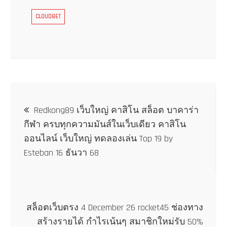
CLOUDBET
แนะแนว
Redkong89 เว็บใหญ่ คาสิโน สล็อต บาคาร่า
เรื่อง
กีฬา ครบทุกความมันส์ในเว็บเดียว คาสิโน
ออนไลน์ เว็บใหญ่ ทดลองเล่น Top 19 by
Esteban 16 ธันวา 68
สล็อตเว็บตรง 4 December 26 rocket45 ช่องทาง
สร้างรายได้ กำไรเน้นๆ สมาชิกใหม่รับ 50%