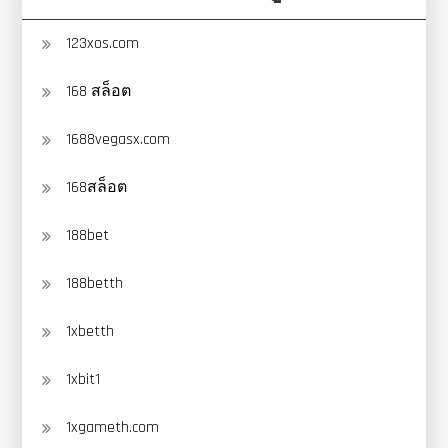
123xos.com
168 สล็อต
1688vegasx.com
168สล็อต
188bet
188betth
1xbetth
1xbit1
1xgameth.com