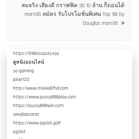
สมจริง เสียงดี กราฟฟิค 3D 10 ล้าน ก็ถอนได้
mars95 สมัคร รับโปรโมชั่นพิเศษ Top 98 by
Douglas mars95
https://918kissauto.xyz
ดูหนังออนไลน์
sa gaming
joker123
http://www.movie87hd.com
https://www.pussy888play.com
https://pussy888win.com
sexybaccarat
https://www.pgslot.golf
pgslot