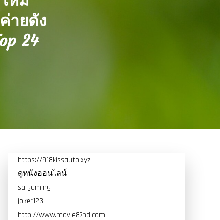
ใหม่
ค่ายดัง
Top 24
https://918kissauto.xyz
ดูหนังออนไลน์
sa gaming
joker123
http://www.movie87hd.com