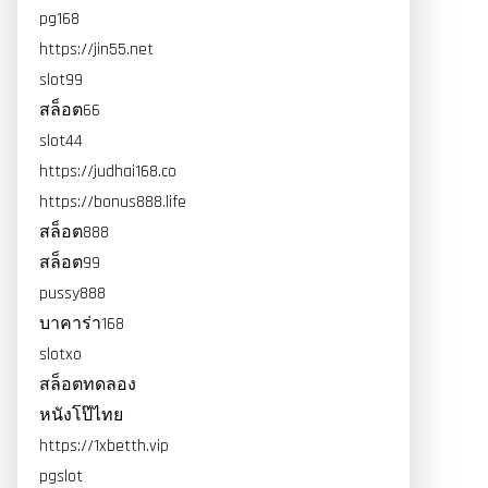
pg168
https://jin55.net
slot99
สล็อต66
slot44
https://judhai168.co
https://bonus888.life
สล็อต888
สล็อต99
pussy888
บาคาร่า168
slotxo
สล็อตทดลอง
หนังโป๊ไทย
https://1xbetth.vip
pgslot