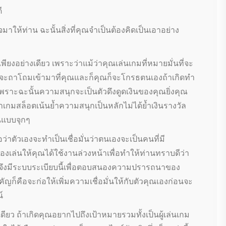
ี
าให้ท่าน ฉะนั้นสิ่งที่คุณจำเป็นต้องคิดเป็นเอาอย่าง
พียงอย่างเดียว เพราะว่าแม้ว่าคุณเล่นเกมที่หมายมั่นที่จะ
ๆจะถาโถมเข้ามาที่คุณและก็คุณก็จะโกรธตนเองถ้าเกิดทำ
เพราะฉะนั้นความสนุกจะเป็นตัวดึงดูดเงินของคุณยิ่งคุณ
ว่าเกมสล็อตเน้นย้ำความสนุกเป็นหลักไม่ได้ย้ำเงินรางวัล
ทนแบบจุกๆ
อว่าตัวเองจะทำเป็นเชื่อมั่นว่าตนเองจะเป็นคนที่มี
เล่นให้คุณได้ใช้งานล่วงหน้าเพื่อทำให้ท่านทราบดีว่า
ึงมีระบบระเบียบนี้เพื่อตอบสนองความปรารถนาของ
ัญก็คือจะก่อให้เพิ่มความเชื่อมั่นให้กับตัวคุณเองก่อนจะ
์
างเดียว ถ้าเกิดคุณอยากไปถึงเป้าหมายรวมทั้งเป็นผู้เล่นเกม