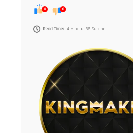
0
0
Read Time:
4 Minute, 58 Second