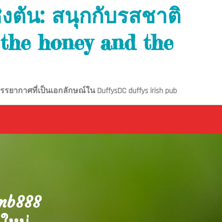
งตัน: สนุกกับรสชาติ
 the honey and the
ยากาศที่เป็นเอกลักษณ์ใน DuffysDC duffys irish pub
amb888