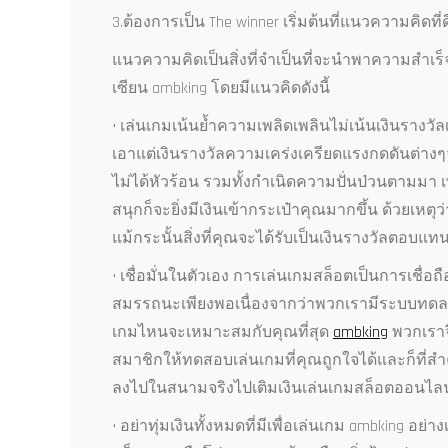
3.ต้องการเป็น The winner เริ่มต้นที่แนวความคิดที่ด
แนวความคิดเป็นสิ่งที่จำเป็นที่จะนำพาความสำเร็จม
เซียน ambking โดยมีแนวคิดดังนี้
• เล่นเกมเน้นย้ำความเพลิดเพลินไม่เน้นเงินรางวัลเ
เอาแต่เงินรางวัลความเคร่งเครียดแรงกดดันต่าง
ไม่ได้หัวร้อน รวมทั้งกำเนิดความปั่นป่วนตามมา 
สนุกก็จะยิ่งมีเงินเข้ากระเป๋าคุณมากขึ้น ด้วยเหตุ
แม้กระนั้นสิ่งที่คุณจะได้รับเป็นเงินรางวัลตอบแ
• เชื่อมั่นในตัวเอง การเล่นเกมสล็อตเป็นการเชื่อถื
สมรรถนะเพียงพอเนื่องจากว่าพวกเรามีระบบทดลอง
เกมไหนจะเหมาะสมกับคุณที่สุด
ambking
พวกเราจ
สมาชิกให้ทดสอบเล่นเกมที่คุณถูกใจได้และก็ที่สำค
ลงไปในสนามจริงไปเติมเงินเล่นเกมสล็อตออนไลน
• อย่าทุ่มเงินทั้งหมดที่มีเพื่อเล่นเกม ambking อย่