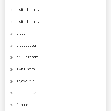
digital learning
digital learning
dr888
dr888bet.com
dr888bet.com
ek4567.com
enjoy24.fun
eu369clubs.com
faro168