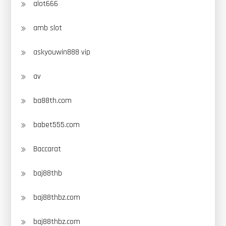
alot666
amb slot
askyouwin888 vip
av
ba88th.com
babet555.com
Baccarat
baj88thb
baj88thbz.com
baj88thbz.com