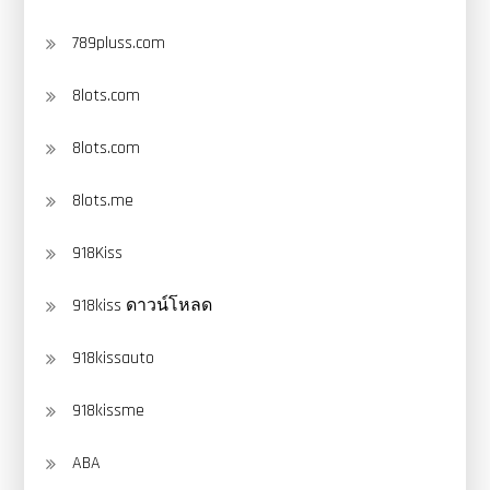
789pluss.com
8lots.com
8lots.com
8lots.me
918Kiss
918kiss ดาวน์โหลด
918kissauto
918kissme
ABA