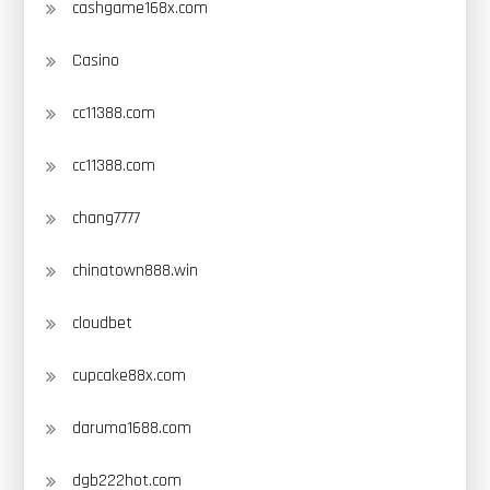
cashgame168x.com
Casino
cc11388.com
cc11388.com
chang7777
chinatown888.win
cloudbet
cupcake88x.com
daruma1688.com
dgb222hot.com