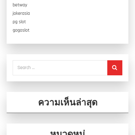
betway
jokerasia
pg slot
gogoslot
Search
for:
ความเห็นล่าสุด
หมวดหมู่