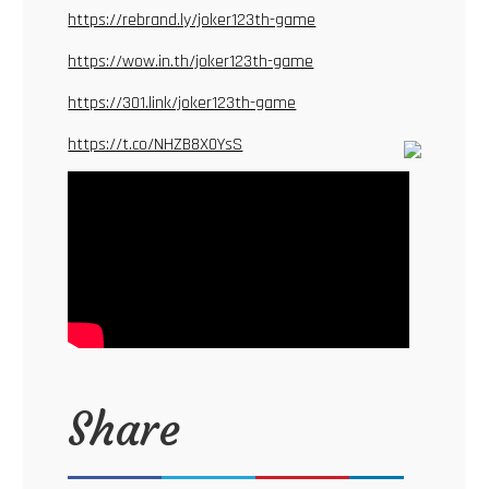
https://rebrand.ly/joker123th-game
https://wow.in.th/joker123th-game
https://301.link/joker123th-game
https://t.co/NHZB8X0YsS
Share