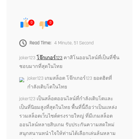
0
0
Read Time:
4 Minute, 51 Second
joker123
โจ๊กเกอร์123
คาสิโนออนไลน์ที่เป็นที่ชื่น
ชอบมากที่สุดในไทย
joker123 เกมสล็อต โจ๊กเกอร์123 ยอดฮิตที่
กำลังเติบโตในไทย
joker123 เป็นสล็อตออนไลน์ที่กำลังเติบโตและ
เป็นที่นิยมสูงที่สุดในไทย พื้นที่นี้ถือว่าเป็นแหล่ง
รวมสล็อตเว็บไซต์ตรงรายใหญ่ ที่มีเกมสล็อต
ออนไลน์หลายสิบเกม รับประกันความสดใหม่
สนุกสนานหนำใจให้ท่านได้เลือกเล่นล้นหลาม