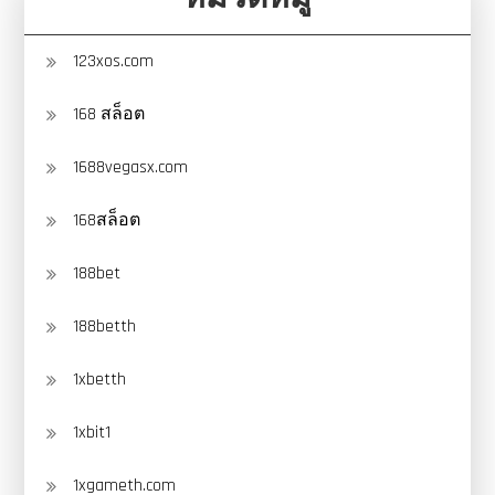
123xos.com
168 สล็อต
1688vegasx.com
168สล็อต
188bet
188betth
1xbetth
1xbit1
1xgameth.com