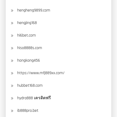
hengheng9899.com
hengjing168
hi6bet.com
hiso8888s.com
hongkong456
https://www.mfj889xx.com/
hubbet168.com
hydra888 เครดิตฟรี
ib888pro.bet