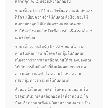
แล้วก็คุณจะไม่หงอยเหงาอีกต่อไป
-เกมสล็อต joker123 ช่วยฝึกซ้อมความนึกคิดและ
ก็จัดระเบียบความจำให้กับคุณ สิ่งนี้จะช่วยให้
สมองของคุณได้ฝึกฝนความคิดตลอดเวลา
ทำให้ลดจังหวะสำหรับเพื่อการกำเนิดโรคอัลไซ
เมอร์อีกด้วย
-เกมสล็อตออนไลน์ joker123 ช่วยลดโอกาส
สำหรับเพื่อการเกิดโรคกลัดกลุ้มให้กับคุณ
เนื่องจากว่าการเล่นสล็อตช่วยให้สมองของคุณ
ได้เกิดการตื่นตัวแล้วก็ตื่นเต้นตลอดเวลา ลด
อารมณ์ความเศร้าใจ ความว้าเหว่ ความ
กลัดกลุ้มทางอารมณ์ให้กับคุณได้
ทั้งหมดนี้เป็นเหตุผลที่ทำให้คนจำนวนมากใน
ปัจจุบันหันมาเล่นสล็อตออนไลน์จำนวนไม่ใช่
น้อย ถ้าหากคุณพึงพอใจสามารถสมัครมาเป็น