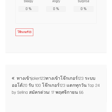
Sleepy
Angry
Surprise
0
%
0
%
0
%
โจ๊กเกอร์123
แนะแนว
ทางเข้าjoker123ทางเข้าโจ๊กเกอร์123 ระบบ
เรื่อง
ออโต้20 รับ 100 โจ๊กเกอร์123 แตกทุกวัน Top 24
by Selina สมัครด่วน! 17 พฤศจิกายน 66