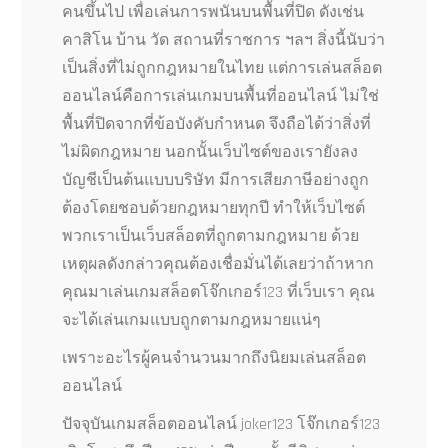
คนขึ้นไป เพื่อเล่นการพนันบนพื้นที่ปิด ดังเช่น
คาสิโน บ้าน วัด สถานที่ราชการ ฯลฯ สิ่งนี้นับว่า
เป็นสิ่งที่ไม่ถูกกฎหมายในไทย แต่การเล่นสล็อต
ออนไลน์คือการเล่นเกมบนพื้นที่ออนไลน์ ไม่ใช่
พื้นที่ปิดจากที่ข้อบังคับกำหนด จึงถือได้ว่าสิ่งที่
ไม่ผิดกฎหมาย นอกนั้นเว็บไซต์ของเรายังลง
บัญชีเป็นต้นแบบบริษัท มีการเสียภาษีอย่างถูก
ต้องโดยชอบด้วยกฎหมายทุกปี ทำให้เว็บไซต์
พวกเราเป็นเว็บสล็อตที่ถูกตามกฎหมาย ด้วย
เหตุผลดังกล่าวคุณต้องเชื่อมั่นได้เลยว่าถ้าหาก
คุณมาเล่นเกมสล็อตโจ๊กเกอร์123 ที่เว็บเรา คุณ
จะได้เล่นเกมแบบถูกตามกฎหมายแน่ๆ
เพราะอะไรผู้คนจำนวนมากถึงนิยมเล่นสล็อต
ออนไลน์
ปัจจุบันเกมสล็อตออนไลน์ joker123 โจ๊กเกอร์123