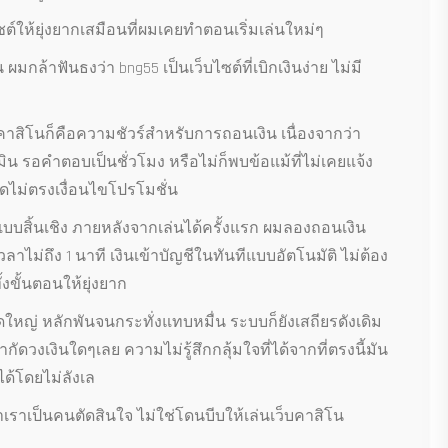
ไซต์ให้ยุ่งยากเสมือนที่ผมเคยทำตอนเริ่มเล่นใหม่ๆ
้าฟันธงว่า bng55 เป็นเว็บไซต์ที่เบิกเงินง่าย ไม่มี
5 คาสิโนก็คือความชัวร์สำหรับการถอนเงิน เนื่องจากว่า
ิน รอคำตอบเป็นชั่วโมง หรือไม่ก็พบข้อแม้ที่ไม่เคยแจ้ง
อดไม่ตรงเงื่อนไขโปรโมชั่น
บบสิ้นเชิง ภายหลังจากเล่นได้ครั้งแรก ผมลองถอนเงิน
ไม่ถึง 1 นาที เงินเข้าบัญชีในทันทีแบบอัตโนมัติ ไม่ต้อง
้งขั้นตอนให้ยุ่งยาก
หญ่ หลักพันจนกระทั่งแทบหมื่น ระบบก็ยังเสถียรดังเดิม
ัดวงเงินใดๆเลย ความไม่รู้สึกกลุ้มใจที่ได้จากที่ตรงนี้มัน
ได้โดยไม่ลังเล
กว่าเราเป็นคนตัดสินใจ ไม่ใช่โดนบีบให้เล่นเว็บคาสิโน