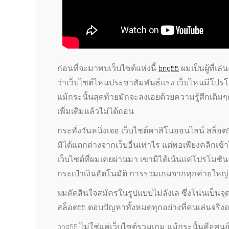
ก่อนที่จะมาพบเว็บไซต์แห่งนี้
bng55
ผมเป็นผู้ที่
ว่าเว็บไซต์ไหนประชาสัมพันธ์แรง เว็บไหนมีโปร
แม้กระนั้นสุดท้ายมักจะลงเอยด้วยความรู้สึกเด
เพิ่มเติมแล้วไม่ได้ถอน
กระทั่งวันหนึ่งเจอ เว็บไซต์คาสิโนออนไลน์ สล็อ
มิได้แตกต่างจากเว็บอื่นเท่าไร แต่พอเพียงคลิกเ
เว็บไซต์ที่ผมเคยผ่านมา เขามิได้เน้นแค่โปรโมชัน
กระเป๋าเงินอัตโนมัติ การรวมเกมจากทุกค่ายใหญ่
ผมตัดสินใจสมัครในรูปแบบไม่ลังเล ซึ่งโน่นเป็นจ
สล็อต55 ตอบปัญหาทั้งหมดทุกอย่างที่คนเล่นจริง
bng55 ไม่ใช่แค่เว็บไซต์รวมเกม แม้กระนั้นคือศูน