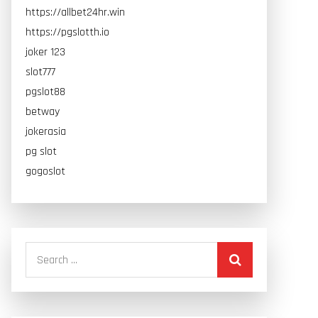
https://allbet24hr.win
https://pgslotth.io
joker 123
slot777
pgslot88
betway
jokerasia
pg slot
gogoslot
Search
for: