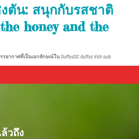
งตัน: สนุกกับรสชาติ
 the honey and the
ยากาศที่เป็นเอกลักษณ์ใน DuffysDC duffys irish pub
ล้วถึง