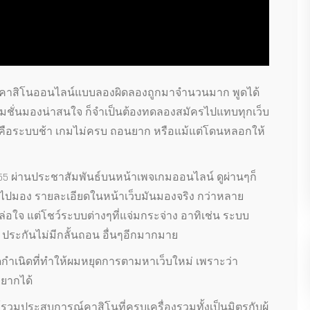
เล่นคาสิโนออนไลน์แบบลองผิดลองถูกมาจำนวนมาก พูดได้
โมชั่นมองน่าสนใจ ก็จำเป็นต้องทดลองสมัครไปแทบทุกเว็บ
ิมๆคือระบบช้า เกมไม่ครบ ถอนยาก หรือแม้แต่โดนหลอกให้
ต55 ผ่านประชาสัมพันธ์บนหน้าเพจเกมออนไลน์ ดูผ่านๆก็
ข้าไปมอง รายละเอียดในหน้าเว็บมันมองจริง กว่าหลาย
ล่อใจ แต่โชว์ระบบต่างๆที่แจ่มกระจ่าง อาทิเช่น ระบบ
 ประกันไม่มีกลั้นถอน อื่นๆอีกมากมาย
ุดกำเนิดที่ทำให้ผมหยุดการตามหาเว็บใหม่ เพราะว่า
อยากได้
ย์รวมประสบการณ์คาสิโนที่ครบเครื่องรวมทั้งเป็นมิตรกับผู้