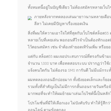
ทั้งหมดนี้อยู่ในบัญชีเดียว ไม่ต้องสมัครหลายเว็บ
ภายหลังจากทดลองเล่นมายาวนานหลายเดือน ผมกล
ลีลา ไม่เคยมีปัญหาเรื่องยอดเงิน
สิ่งที่ผมให้ความเอาใจใส่ที่สุดกับเว็บไซต์สล็อต5
หลายเว็บที่เคยเล่น พอถอนทีไรจำเป็นต้องทักแอดม
ไว้ตอนสมัคร เช่น จำต้องทำยอดเทิร์นเพิ่ม หรือย
แต่กับ สล็อต55 ผมเจอประสบการณ์ที่ตรงกันข้ามแ
จำนวน 1,000 บาท เพื่อทดสอบระบบ ปรากฏว่าใช้เวลา
แจ้งคนใดกัน ไม่ต้องรอ SMS การันตี ไม่มีแม้กระทั
ผมทดลองถอนอีกบ่อยมาก ทั้งยังยอดเล็กและก็ยอดใ
รวมทั้งที่สำคัญเป็นไม่มีการกลั้นถอนรายวันหรือจำก
มากพอที่จะทำให้ผมย้ายมาเล่นเว็บไซต์นี้เป็นหลัก
โปรโมชั่นที่มีให้เลือกเอง ไม่บังคับรับ ทำให้รู้สึ
ออนไลน์ ตามข้อตกลง