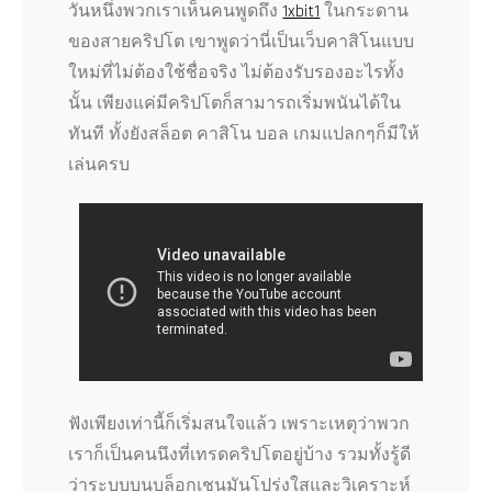
วันหนึ่งพวกเราเห็นคนพูดถึง
1xbit1
ในกระดาน
ของสายคริปโต เขาพูดว่านี่เป็นเว็บคาสิโนแบบ
ใหม่ที่ไม่ต้องใช้ชื่อจริง ไม่ต้องรับรองอะไรทั้ง
นั้น เพียงแค่มีคริปโตก็สามารถเริ่มพนันได้ใน
ทันที ทั้งยังสล็อต คาสิโน บอล เกมแปลกๆก็มีให้
เล่นครบ
ฟังเพียงเท่านี้ก็เริ่มสนใจแล้ว เพราะเหตุว่าพวก
เราก็เป็นคนนึงที่เทรดคริปโตอยู่บ้าง รวมทั้งรู้ดี
ว่าระบบบนบล็อกเชนมันโปร่งใสและวิเคราะห์