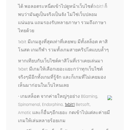
ได้ พอลอตระหนี่ดเข้าไปดูหน้าเว็บไซต์1xbit1 ก็
พบว่ามันดูเป็นจริงเป็นจัง ไม่ใช่เว็บปลอม
แน่นอน แถมรองรับหลายภาษา รวมถึงภาษา
ไทยด้วย
1xbit มีเกมสูงที่สุดเท่าที่เคยพบ มีทั้งสล็อต คาสิ
โนสด เกมกีฬา รวมทั้งเกมสายคริปโตแบบล้ำๆ
หากเทียบกับเว็บไซต์คาสิโนที่เราเคยเล่นมา
1xbet มีเกมให้เลือกเยอะแยะกว่าทุกเว็บไซต์
จริงๆมีอีกทั้งเกมที่รู้จัก และก็เกมที่ไม่เคยมอง
เห็นมาก่อนในเว็บไหนเลย
• เกมสล็อต จากค่ายใหญ่ๆอย่าง BGaming,
Spinomenal, Endorphina,
1xbit1
Betsoft,
Amatic และก็อื่นๆอีกเยอะ กดเข้าไปแต่ละค่ายมี
เกมให้เล่นหลายร้อยเกม