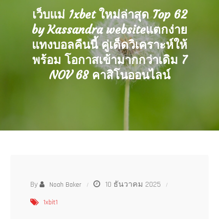
เว็บแม่ 1xbet ใหม่ล่าสุด Top 62
by Kassandra websiteแตกง่าย
แทงบอลคืนนี้ คู่เด็ดวิเคราะห์ให้
พร้อม โอกาสเข้ามากกว่าเดิม 7
NOV 68 คาสิโนออนไลน์
By
10 ธันวาคม 2025
Noah Baker
1xbit1