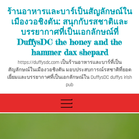
Skip
ร้านอาหารและบาร์เป็นสัญลักษณ์ใน
to
เมืองวอชิงตัน: สนุกกับรสชาติและ
content
บรรยากาศที่เป็นเอกลักษณ์ที่
DuffysDC the honey and the
hammer dax shepard
https://duffysdc.com เป็นร้านอาหารและบาร์ที่เป็น
สัญลักษณ์ในเมืองวอชิงตัน มอบประสบการณ์รสชาติที่ยอด
เยี่ยมและบรรยากาศที่เป็นเอกลักษณ์ใน DuffysDC duffys irish
pub