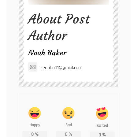
About Post
Author
Noah Baker
seoaba01@gmail.com
Happy
Sad
Excited
0
%
0
%
0
%