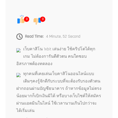
0
0
Read Time:
4 Minute, 52 Second
เว็บคาสิโน 1xbit เล่นง่าย ใช้คริปโตได้ทุก
เกม ไม่ต้องการันตีตัวตน คนใดชอบ
อิสรภาพต้องทดลอง
ทุกคนที่เคยเล่นเว็บคาสิโนออนไลน์แบบ
เดิมๆคงรู้จักดีกับระบบที่จะต้องรับรองตัวตน
ฝากถอนผ่านบัญชีธนาคาร ถ้าหากข้อมูลไม่ตรง
น้อยมากก็เบิกเงินมิได้ หรือบางเว็บไซต์ให้สมัคร
ผ่านแอดมินในไลน์ ใช้เวลานานเกินไปกว่าจะ
ได้เริ่มเล่น