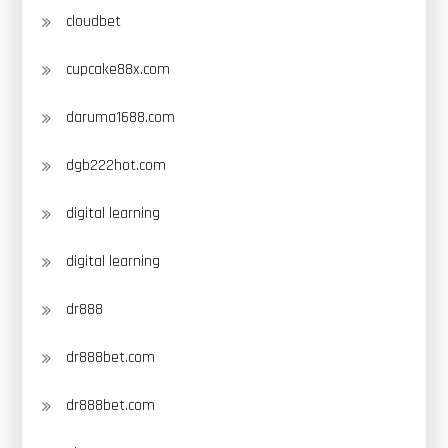
cloudbet
cupcake88x.com
daruma1688.com
dgb222hot.com
digital learning
digital learning
dr888
dr888bet.com
dr888bet.com