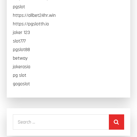
pgslot
https://allbet24hr.win
https://pgslotth.io
joker 123
slot777
pgslot88
betway
jokerasia
pg slot
gogoslot
Search
for: