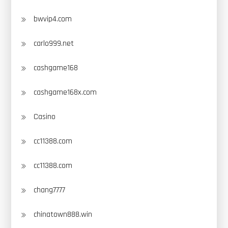
bwvip4.com
carlo999.net
cashgame168
cashgame168x.com
Casino
cc11388.com
cc11388.com
chang7777
chinatown888.win