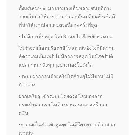
ตั้งแต่เล่น1xbit มา เรามองเห็นหลายชนิดที่ต่าง
จากเว็บปกติที่เคยเจอมา และมันเปลี่ยนเป็นข้อดี
ที่ทำให้เราเลือกเล่นตรงนี้บ่อยครั้งที่สุด
• ไม่มีการล็อคยูส ไม่ปรับผล ไม่ล๊อคจังหวะเกม
ไม่ว่าจะสล็อตหรือคาสิโนสด เล่นยังไงก็มีความ
คิดว่าเกมมันแฟร์ ไม่มีอาการหลุด ไม่มีสคริปต์
แปลกๆทุกๆสิ่งทุกๆอย่างมองโปร่งใส
• ระบบฝากถอนด้วยคริปโตล้วนๆไม่มีบาท ไม่มี
ตัวกลาง
ฝากเหรียญเข้าระบบโดยตรง โอนเองจาก
กระเป๋าพวกเรา ไม่ต้องผ่านคนกลางหรือแอ
ดมิน
• ความเป็นส่วนตัวสูงสุด ไม่มีใครทราบดีว่าพวก
เราเล่น