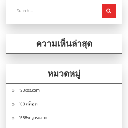
Search
for:
ความเห็นล่าสุด
หมวดหมู่
123xos.com
168 สล็อต
1688vegasx.com