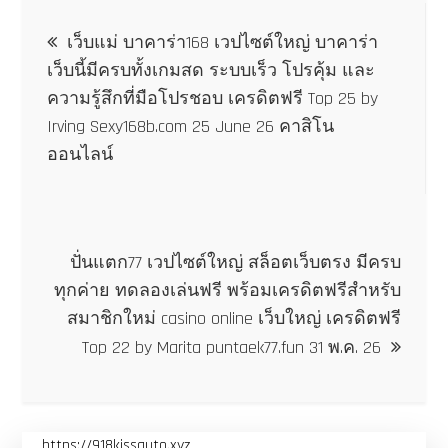
แนะแนว
เว็บแม่ บาคาร่า168 เวปไซต์ใหญ่ บาคาร่า
เรื่อง
เว็บนี้มีครบทั้งเกมสด ระบบเร็ว โปรคุ้ม และ
ความรู้สึกที่มือโปรชอบ เครดิตฟรี Top 25 by
Irving Sexy168b.com 25 June 26 คาสิโน
ออนไลน์
ปั่นแตก77 เวปไซต์ใหญ่ สล็อตเว็บตรง มีครบ
ทุกค่าย ทดลองเล่นฟรี พร้อมเครดิตฟรีสำหรับ
สมาชิกใหม่ casino online เว็บใหญ่ เครดิตฟรี
Top 22 by Marita puntaek77.fun 31 พ.ค. 26
https://918kissauto.xyz