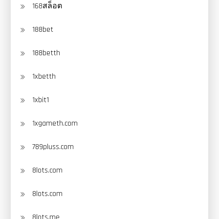
168สล็อต
188bet
188betth
1xbetth
1xbit1
1xgameth.com
789pluss.com
8lots.com
8lots.com
8lots.me