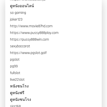
ดูหนังออนไลน์
sa gaming
joker123
http://www.movie87hd.com
https://www.pussy888play.com
https://pussy888win.com
sexybaccarat
https://www.pgslot.golf
pgslot
pg99
fullslot
live22slot
หนังชนโรง
ดูหนังฟรี
ดูหนังชนโรง
slot168