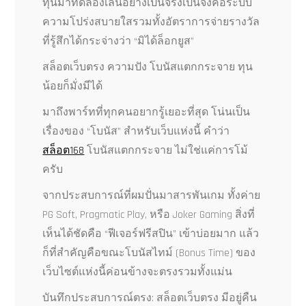
ทุนมาทดลองเล่นอย่างเป็นจริงเป็นจังคือระบบ
ความโปร่งสบายใสรวมทั้งอัตราการจ่ายรางวัล
ที่รู้สึกได้กระจ่างว่า “มิได้ล็อกยูส”
สล็อตเว็บตรง ความปัง โบนัสแตกกระจาย ทุน
น้อยก็มั่งมีได้
มาถึงพาร์ทที่ทุกคนอยากรู้เยอะที่สุด โน่นเป็น
เรื่องของ “โบนัส” สำหรับเว็บแห่งนี้ คำว่า
สล็อต168
โบนัสแตกกระจาย ไม่ใช่แค่การโม้
ครับ
จากประสบการณ์ที่ผมปั่นมาสารพันเกม ทั้งค่าย
PG Soft, Pragmatic Play, หรือ Joker Gaming สิ่งที่
เห็นได้ชัดคือ “ฟีเจอร์ฟรีสปิน” เข้าบ่อยมาก แล้ว
ก็ที่สำคัญคือขณะโบนัสไทม์ (Bonus Time) ของ
เว็บไซต์แห่งนี้ค่อนข้างจะตรงรวมทั้งแม่น
บันทึกประสบการณ์ตรง: สล็อตเว็บตรง มีอยู่คืน