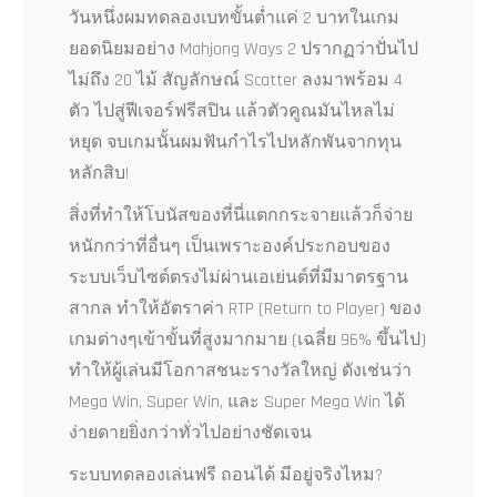
วันหนึ่งผมทดลองเบทขั้นต่ำแค่ 2 บาทในเกม
ยอดนิยมอย่าง Mahjong Ways 2 ปรากฏว่าปั่นไป
ไม่ถึง 20 ไม้ สัญลักษณ์ Scatter ลงมาพร้อม 4
ตัว ไปสู่ฟีเจอร์ฟรีสปิน แล้วตัวคูณมันไหลไม่
หยุด จบเกมนั้นผมฟันกำไรไปหลักพันจากทุน
หลักสิบ!
สิ่งที่ทำให้โบนัสของที่นี่แตกกระจายแล้วก็จ่าย
หนักกว่าที่อื่นๆ เป็นเพราะองค์ประกอบของ
ระบบเว็บไซต์ตรงไม่ผ่านเอเย่นต์ที่มีมาตรฐาน
สากล ทำให้อัตราค่า RTP (Return to Player) ของ
เกมต่างๆเข้าขั้นที่สูงมากมาย (เฉลี่ย 96% ขึ้นไป)
ทำให้ผู้เล่นมีโอกาสชนะรางวัลใหญ่ ดังเช่นว่า
Mega Win, Super Win, และ Super Mega Win ได้
ง่ายดายยิ่งกว่าทั่วไปอย่างชัดเจน
ระบบทดลองเล่นฟรี ถอนได้ มีอยู่จริงไหม?