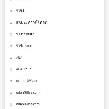
918Kiss
918kiss ดาวน์โหลด
918kissauto
918kissme
ABA
ABAGroup2
acebet789.com
aden168ss.com
aden168ss.com