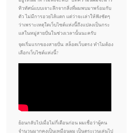
อยู่ไหนมาทำไมพึ่งจะพบ!” บทความนี้ผมจะมารี
ทิวทัศน์แบบเจาะลึกจากสิ่งที่ผมพบมาพร้อมกับ
ตัว ไม่มีการอวยไส้แตก แต่ว่าจะเล่าให้ฟังชัดๆ
ว่าเพราะเหตุใดเว็บไซต์แห่งนี้ถึงแปลงเป็นกระ
แสในหมู่สายปั่นในช่วงเวลานั้นนะครับ
จุดเริ่มแรกของสายปั่น: สล็อตเว็บตรง ทำไมต้อง
เลือกเว็บไซต์แห่งนี้?
ย้อนกลับไปเมื่อไม่กี่เดือนก่อน ผมเชื่อว่าผู้คน
จำนวนมากคงเป็นเหมือนผม เป็นตระเวนเล่นไป