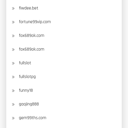
fiwdee.bet
fortune99vip.com
fox689ok.com
fox689ok.com
fullslot
fullslotpg
funny18
gaojing888
gem99ths.com