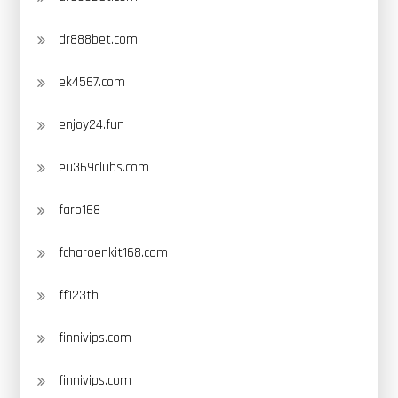
dr888bet.com
ek4567.com
enjoy24.fun
eu369clubs.com
faro168
fcharoenkit168.com
ff123th
finnivips.com
finnivips.com