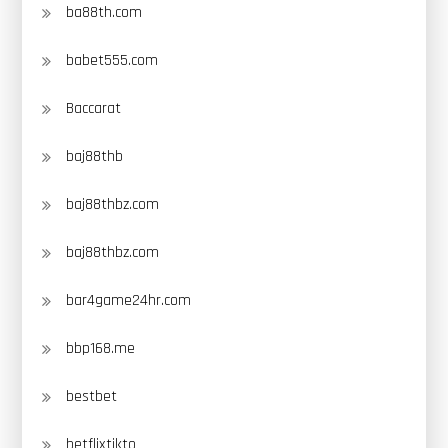
ba88th.com
babet555.com
Baccarat
baj88thb
baj88thbz.com
baj88thbz.com
bar4game24hr.com
bbp168.me
bestbet
betflixtikto