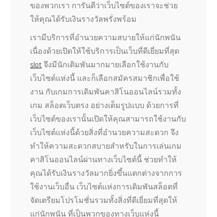
ของพวกเรา การันตีว่าเว็บไซต์ของเราจะช่วย
ให้คุณได้รับเงินรางวัลพรั่งพร้อม
เรามีบริการที่อำนวยความสบายให้แก่นักพนัน
เนื่องด้วยเปิดให้ใช้บริการเป็นเว็บที่ดีเยี่ยมที่สุด
slot
จึงมีนักเดิมพันมากมายเลือกใช้งานกับ
เว็บไซต์แห่งนี้ และก็เลือกสมัครสมาชิกเพื่อใช้
งาน กับเกมการเดิมพันคาสิโนออนไลน์รวมทั้ง
เกม สล็อตเว็บตรง อย่างเต็มรูปแบบ ด้วยการที่
เว็บไซต์ของเรานั้นเปิดให้คุณสามารถใช้งานกับ
เว็บไซต์แห่งนี้ด้วยสิ่งที่อำนวยความสะดวก จึง
ทำให้ความสะดวกสบายสำหรับในการเล่นเกม
คาสิโนออนไลน์ผ่านทางเว็บไซต์นี้ ช่วยทำให้
คุณได้รับเงินรางวัลมากยิ่งขึ้นแตกต่างจากการ
ใช้งานเว็บอื่น เว็บไซต์แห่งการเดิมพันสล็อตที่
จัดเตรียมโปรโมชั่นรวมทั้งสิ่งที่ดีเยี่ยมที่สุดให้
แก่นักพนัน ที่เป็นพวกของทางเว็บแห่งนี้