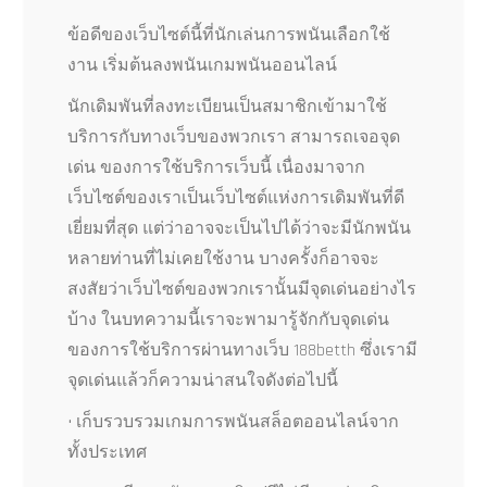
ข้อดีของเว็บไซต์นี้ที่นักเล่นการพนันเลือกใช้
งาน เริ่มต้นลงพนันเกมพนันออนไลน์
นักเดิมพันที่ลงทะเบียนเป็นสมาชิกเข้ามาใช้
บริการกับทางเว็บของพวกเรา สามารถเจอจุด
เด่น ของการใช้บริการเว็บนี้ เนื่องมาจาก
เว็บไซต์ของเราเป็นเว็บไซต์แห่งการเดิมพันที่ดี
เยี่ยมที่สุด แต่ว่าอาจจะเป็นไปได้ว่าจะมีนักพนัน
หลายท่านที่ไม่เคยใช้งาน บางครั้งก็อาจจะ
สงสัยว่าเว็บไซต์ของพวกเรานั้นมีจุดเด่นอย่างไร
บ้าง ในบทความนี้เราจะพามารู้จักกับจุดเด่น
ของการใช้บริการผ่านทางเว็บ 188betth ซึ่งเรามี
จุดเด่นแล้วก็ความน่าสนใจดังต่อไปนี้
• เก็บรวบรวมเกมการพนันสล็อตออนไลน์จาก
ทั้งประเทศ