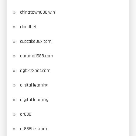
chinatown888.win
cloudbet
cupcake88x.com
daruma1688.com
dgb222hot.com
digital learning
digital learning
dr888
dr888bet.com