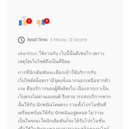
0
0
Read Time:
5 Minute, 13 Second
เล่น188bet ใช้งานกับ เว็บนี้นั้นดีเช่นไร เพราะ
เหตุใดเว็บไซต์ถึงเป็นที่นิยม
การที่นักเดิมพันจะเลือกเข้าใช้บริการกับ
เว็บไซต์สล็อตเรามีจุดแข็งมากนอกเหนือจากตัว
เกม คือบริการของผู้ที่ผลิตเว็บ เนื่องจากเราเป็น
เว็บตรงไม่ผ่านเอเยนต์ จึงสามารถส่งบริการพวก
นั้นให้กับ นักพนันโดยตรง รวมทั้งโปรโมชั่นที่
เตรียมพร้อมให้กับ นักพนันอยู่ตลอด ไม่ว่าจะ
เป็นในขณะใดนักเดิมพันก็จะได้รับโปรโมชั่น