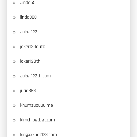
Jinda55
jinda888
Joker123
joker123auto
joker123th
Joker123th.com
juad888
khumsup888.me
kimchibetbet.com
kingxxxbet123.com