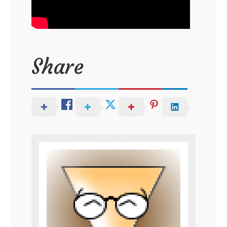
Share