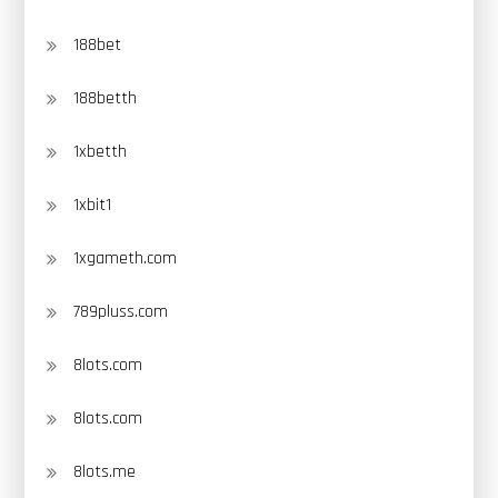
188bet
188betth
1xbetth
1xbit1
1xgameth.com
789pluss.com
8lots.com
8lots.com
8lots.me