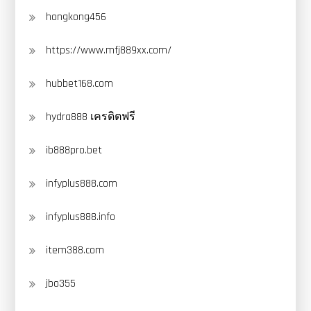
hongkong456
https://www.mfj889xx.com/
hubbet168.com
hydra888 เครดิตฟรี
ib888pro.bet
infyplus888.com
infyplus888.info
item388.com
jbo355