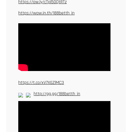
https://ow.ly/cTpl50QtRTz
https://wow.in.th/188betth_in
https://t.co/xV7XGZlMC3
http://gg.gg/188betth_in