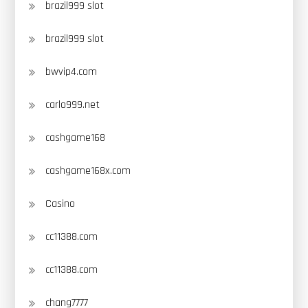
brazil999 slot
brazil999 slot
bwvip4.com
carlo999.net
cashgame168
cashgame168x.com
Casino
cc11388.com
cc11388.com
chang7777