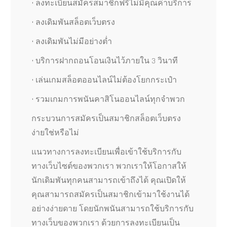
• ลงทะเบียนสมัครสมาชิกฟรีไม่มีคุณค่าบริการ
• ลงเดิมพันสล็อตเว็บตรง
• ลงเดิมพันไม่มีอย่างต่ำ
• บริการฝากถอนโอนเงินไว้ภายใน 3 วินาที
• เล่นเกมสล็อตออนไลน์ไม่ต้องโยกกระเป๋า
• รวมเกมการพนันคาสิโนออนไลน์ทุกจำพวก
กระบวนการสมัครเป็นสมาชิกสล็อตเว็บตรง
ง่ายใช่หรือไม่
แนวทางการลงทะเบียนเพื่อเข้าใช้บริการกับ
ทางเว็บไซต์ของพวกเรา พวกเราให้โอกาสให้
นักเดิมพันทุกคนสามารถเข้าถึงได้ คุณเปิดให้
คุณสามารถสมัครเป็นสมาชิกเข้ามาใช้งานได้
อย่างง่ายดาย โดยนักพนันสามารถใช้บริการกับ
ทางเว็บของพวกเรา ด้วยการลงทะเบียนเป็น