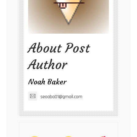
About Post
Author
Noah Baker
seoaba01@gmail.com