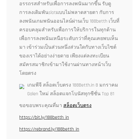
อรรถรสสำหรับเพื่อการลงพนันมากขึ้น รับดู
การลงเดิมพันslotแบบไม่พลาดสายตา กับการ
ลงพนันเกมพนันออนไลน์ผ่านเว็บ 188betth เว็บที่
ครอบคลุมสำหรับเพื่อการให้บริการในทุกด้าน
เพื่อการลงพนันเหนือระดับกว่าที่คุณเคยพบเห็น
มา เข้าร่วมเป็นส่วนหนึ่งส่วนใดกับทางเว็บไซต์
ของเราได้อย่างง่ายดาย เพียงแต่ลงทะเบียน
สมัครสมาชิกเข้ามาใช้งานผ่านทางหน้าเว็บ
โดยตรง
เกมพีจี สล็อตเว็บตรง 188Betth.in 8 มกราคม
Galen ใหม่ สล็อตแจกโบนัสทุกซีซั่น Top 81
ขอขอบพระคุณที่มา
สล็อตเว็บตรง
https://bit.ly/188betth_in
https://rebrand.ly/188betth_in