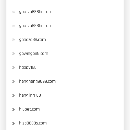
goatza888fin.com
goatza888fin.com
gobaza88.com
gowingo88.com
happy168
hengheng9899.com
hengjing168
hi6bet.com
hiso8888s.com