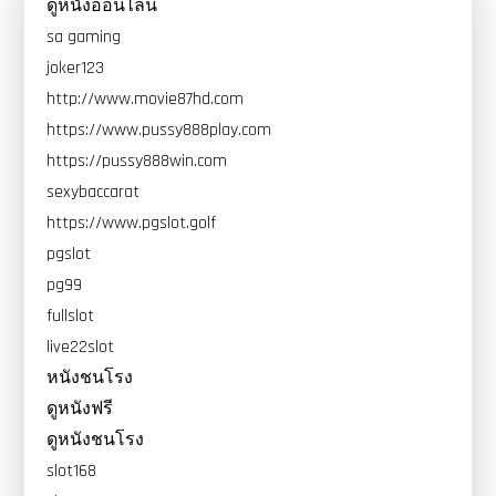
ดูหนังออนไลน์
sa gaming
joker123
http://www.movie87hd.com
https://www.pussy888play.com
https://pussy888win.com
sexybaccarat
https://www.pgslot.golf
pgslot
pg99
fullslot
live22slot
หนังชนโรง
ดูหนังฟรี
ดูหนังชนโรง
slot168