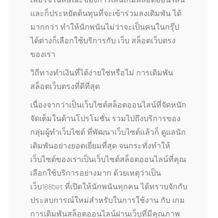
เพื่อใช้ในลัษณะของการเล่นเกมสล็อตออนไลน์
และก็ประหยัดต้นทุนที่จะเข้าร่วมลงเดิมพัน ได้
มากกว่า ทำให้นักพนันไม่ว่าจะเป็นคนในกรุ๊ป
ได้ต่างก็เลือกใช้บริการกับ เว็บ สล็อตเว็บตรง
ของเรา
วิถีทางทำเงินที่ได้ง่ายใช่หรือไม่ การเดิมพัน
สล็อตเว็บตรงที่ดีที่สุด
เนื่องจากว่าเป็นเว็บไซต์สล็อตออนไลน์ที่จัดหนัก
จัดเต็มในด้านโปรโมชั่น รวมไปถึงบริการของ
กลุ่มผู้ทำเว็บไซต์ ที่พัฒนาเว็บไซต์แล้วก็ ดูแลนัก
เดิมพันอย่างยอดเยี่ยมที่สุด จนกระทั่งทำให้
เว็บไซต์ของเราเป็นเว็บไซต์สล็อตออนไลน์ที่คุณ
เลือกใช้บริการอย่างมาก ด้วยเหตุว่าเป็น
เว็บ188bet ที่เปิดให้นักพนันทุกคน ได้ทราบจักกับ
ประสบการณ์ใหม่สำหรับในการใช้งาน กับ เกม
การเดิมพันสล็อตออนไลน์ผ่านเว็บที่มีคุณภาพ