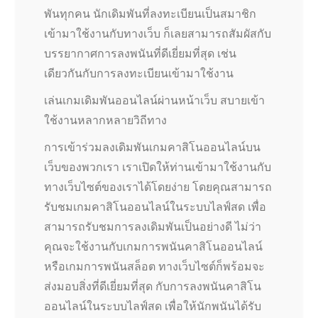
พันทุกคน นักเดิมพันที่ลงทะเบียนเป็นสมาชิก
เข้ามาใช้งานกับทางเว็บ ก็เลยสามารถสัมผัสกับ
บรรยากาศการลงพนันที่ดีเยี่ยมที่สุด เช่น
เดียวกันกับการลงทะเบียนเข้ามาใช้งาน
เล่นเกมเดิมพันออนไลน์ผ่านหน้าเว็บ สบายเข้า
ใช้งานหลากหลายวิถีทาง
การเข้าร่วมลงเดิมพันเกมคาสิโนออนไลน์บน
เว็บของพวกเรา เราเปิดให้ท่านเข้ามาใช้งานกับ
ทางเว็บไซต์ของเราได้โดยง่าย โดยคุณสามารถ
รับชมเกมคาสิโนออนไลน์ในระบบไลฟ์สด เพื่อ
สามารถรับชมการลงเดิมพันเป็นอย่างดี ไม่ว่า
คุณจะใช้งานกับเกมการพนันคาสิโนออนไลน์
หรือเกมการพนันสล็อต ทางเว็บไซต์ก็พร้อมจะ
ส่งมอบสิ่งที่ดีเยี่ยมที่สุด กับการลงพนันคาสิโน
ออนไลน์ในระบบไลฟ์สด เพื่อให้นักพนันได้รับ