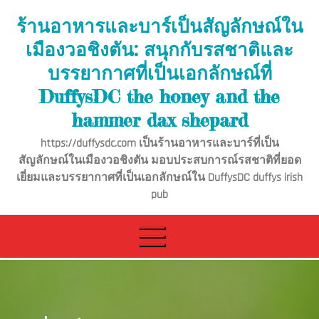
Skip
ร้านอาหารและบาร์เป็นสัญลักษณ์ใน
to
เมืองวอชิงตัน: สนุกกับรสชาติและ
content
บรรยากาศที่เป็นเอกลักษณ์ที่
DuffysDC the honey and the
hammer dax shepard
https://duffysdc.com เป็นร้านอาหารและบาร์ที่เป็น
สัญลักษณ์ในเมืองวอชิงตัน มอบประสบการณ์รสชาติที่ยอด
เยี่ยมและบรรยากาศที่เป็นเอกลักษณ์ใน DuffysDC duffys irish
pub