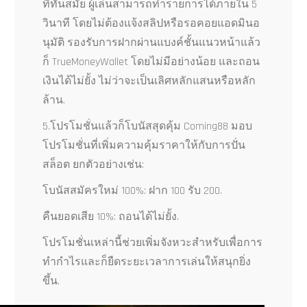
ที่ทันสมัย ผู้เล่นสามารถทำรายการได้ภายใน 5
วินาที โดยไม่ต้องแจ้งสลิปหรือรอคอยแอดมินอ
นุมัติ รองรับการฝากผ่านแบงค์ชั้นแนวหน้าแล้ว
ก็ TrueMoneyWallet โดยไม่มีอย่างน้อย และถอน
เงินได้ไม่ยั้ง ไม่ว่าจะเป็นเลิศหลักแสนหรือหลัก
ล้าน.
5.โปรโมชั่นแล้วก็โบนัสสุดคุ้ม Coming88 มอบ
โปรโมชั่นที่เพิ่มความคุ้มราคาให้กับการปั่น
สล็อต ยกตัวอย่างเช่น:
โบนัสสมัครใหม่ 100%: ฝาก 100 รับ 200.
คืนยอดเสีย 10%: ถอนได้ไม่ยั้ง.
โปรโมชั่นเหล่านี้ช่วยเพิ่มจังหวะสำหรับเพื่อการ
ทำกำไรและก็ยืดระยะเวลาการเล่นให้สนุกยิ่ง
ขึ้น.