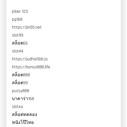
joker 123
pg168
https://jin55.net
slot99
สล็อต66
slot44
https://judhai168.co
https://bonus888.life
สล็อต888
สล็อต99
pussy888
บาคาร่า168
slotxo
สล็อตทดลอง
หนังโป๊ไทย