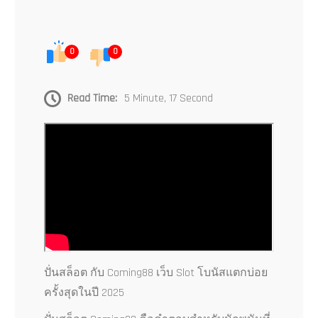
0
0
Read Time:
5 Minute, 17 Second
ปั่นสล็อต กับ Coming88 เว็บ Slot โบนัสแตกบ่อย
ครั้งสุดในปี 2025