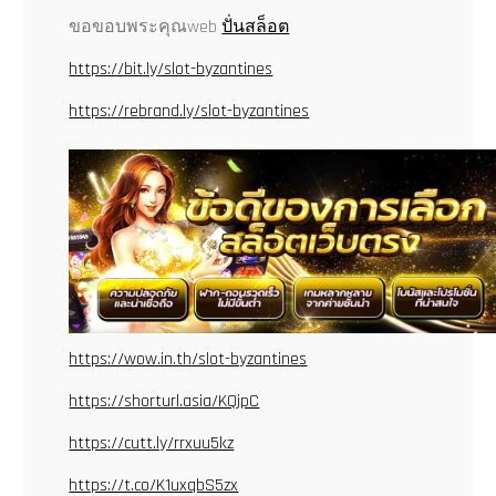
ขอขอบพระคุณweb
ปั่นสล็อต
https://bit.ly/slot-byzantines
https://rebrand.ly/slot-byzantines
https://wow.in.th/slot-byzantines
https://shorturl.asia/KQjpC
https://cutt.ly/rrxuu5kz
https://t.co/K1uxqbS5zx