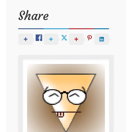
Share