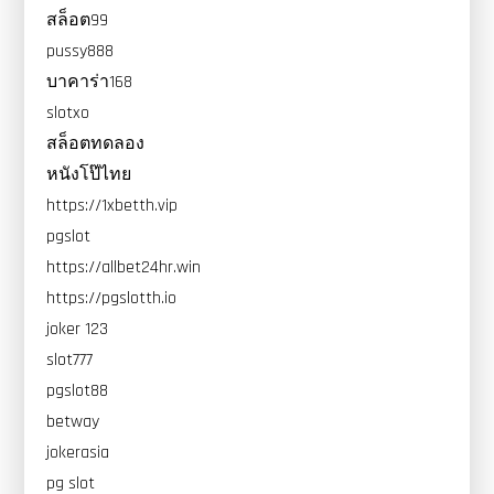
สล็อต99
pussy888
บาคาร่า168
slotxo
สล็อตทดลอง
หนังโป๊ไทย
https://1xbetth.vip
pgslot
https://allbet24hr.win
https://pgslotth.io
joker 123
slot777
pgslot88
betway
jokerasia
pg slot