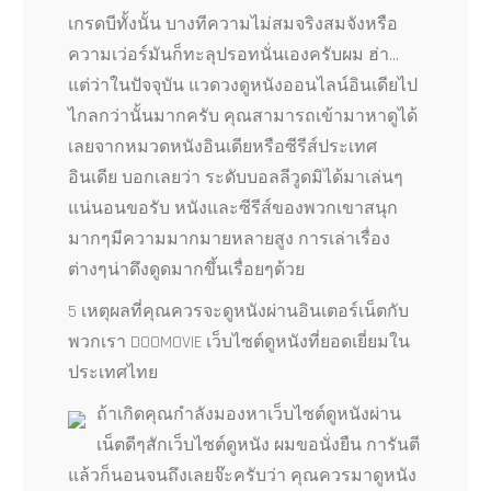
เกรดบีทั้งนั้น บางทีความไม่สมจริงสมจังหรือ
ความเว่อร์มันก็ทะลุปรอทนั่นเองครับผม ฮ่า…
แต่ว่าในปัจจุบัน แวดวงดูหนังออนไลน์อินเดียไป
ไกลกว่านั้นมากครับ คุณสามารถเข้ามาหาดูได้
เลยจากหมวดหนังอินเดียหรือซีรีส์ประเทศ
อินเดีย บอกเลยว่า ระดับบอลลีวูดมิได้มาเล่นๆ
แน่นอนขอรับ หนังและซีรีส์ของพวกเขาสนุก
มากๆมีความมากมายหลายสูง การเล่าเรื่อง
ต่างๆน่าดึงดูดมากขึ้นเรื่อยๆด้วย
5 เหตุผลที่คุณควรจะดูหนังผ่านอินเตอร์เน็ตกับ
พวกเรา DOOMOVIE เว็บไซต์ดูหนังที่ยอดเยี่ยมใน
ประเทศไทย
ถ้าเกิดคุณกำลังมองหาเว็บไซต์ดูหนังผ่าน
เน็ตดีๆสักเว็บไซต์ดูหนัง ผมขอนั่งยืน การันตี
แล้วก็นอนจนถึงเลยจ๊ะครับว่า คุณควรมาดูหนัง