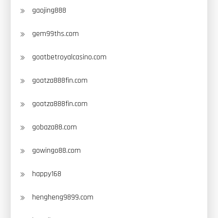
gaojing888
gem99ths.com
goatbetroyalcasino.com
goatza888fin.com
goatza888fin.com
gobaza88.com
gowingo88.com
happy168
hengheng9899.com