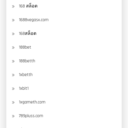
168 สล็อต
1688vegasx.com
168สล็อต
188bet
188betth
1xbetth
1xbit1
1xgameth.com
789pluss.com