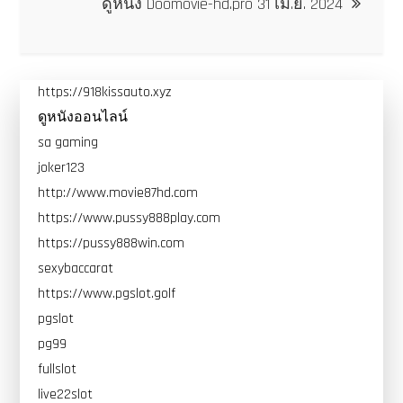
ดูหนัง Doomovie-hd.pro 31 เม.ย. 2024
https://918kissauto.xyz
ดูหนังออนไลน์
sa gaming
joker123
http://www.movie87hd.com
https://www.pussy888play.com
https://pussy888win.com
sexybaccarat
https://www.pgslot.golf
pgslot
pg99
fullslot
live22slot