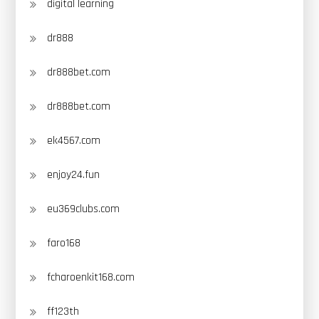
digital learning
dr888
dr888bet.com
dr888bet.com
ek4567.com
enjoy24.fun
eu369clubs.com
faro168
fcharoenkit168.com
ff123th