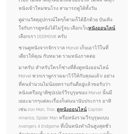
เรื่อง ไม่พลาดทุกตอนใหม่ของซีรีส์ ไม่พลาดทุก
หนังเข้าใหม่ชนโรง สามารถดูได้ทั้งวัน
ดูผ่านวัสดุอุปกรณ์ใดๆก็ตามก็ได้อีกด้วย บันเทิง
ใจกับการดูหนังได้ไม่รู้จบ เลือกเว็บ
หนังออนไลน์
เลือกเรา DOOMOVIE ครับ
ชวนดูหนังจากจักรวาล Marvel เก็บเอาไว้ในที่
เดียวให้คุณ กับหมวด รวมหนังภาคต่อ
มาครับ! สำหรับใครก็ช่างที่ติ่งดูหนังออนไลน์
Marvel พวกเราผูกรวมมาไว้ให้กับคุณแล้ว! อย่าง
ที่คนจำนวนไม่น้อยทราบกันดีอยู่แล้วขอรับว่า
หนังเครือญาติซุปเปอร์วีรบุรุษของ Marvel นั้นมี
เยอะมากๆแต่ละเรื่องก็เด่นนานับประการ อาทิ
เช่น Iron Man, Thor,
ดูหนังออนไลน์
Captain
America, Spider Man หรือหนังรวมวีรบุรุษแบบ
Avengers 4 Endgame ที่เป็นหนังทำเงินสูงสุดชั่ว