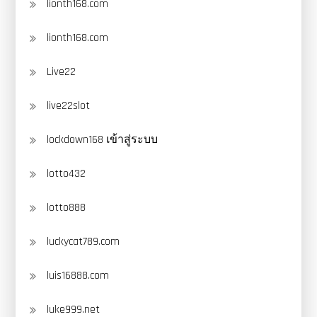
lionth168.com
lionth168.com
Live22
live22slot
lockdown168 เข้าสู่ระบบ
lotto432
lotto888
luckycat789.com
luis16888.com
luke999.net