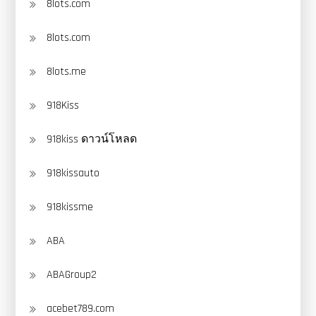
8lots.com
8lots.com
8lots.me
918Kiss
918kiss ดาวน์โหลด
918kissauto
918kissme
ABA
ABAGroup2
acebet789.com