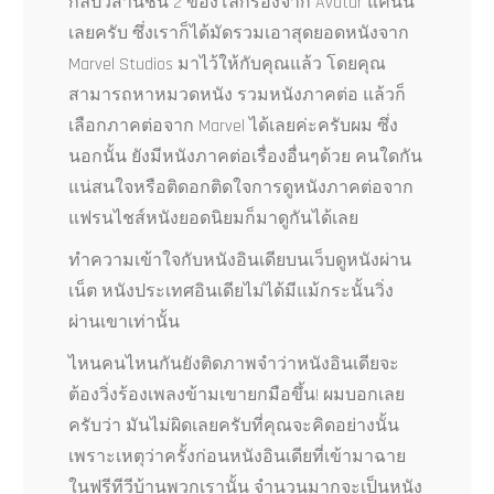
กัลปวสานชั้น 2 ของโลกรองจาก Avatar แค่นั้น
เลยครับ ซึ่งเราก็ได้มัดรวมเอาสุดยอดหนังจาก
Marvel Studios มาไว้ให้กับคุณแล้ว โดยคุณ
สามารถหาหมวดหนัง รวมหนังภาคต่อ แล้วก็
เลือกภาคต่อจาก Marvel ได้เลยค่ะครับผม ซึ่ง
นอกนั้น ยังมีหนังภาคต่อเรื่องอื่นๆด้วย คนใดกัน
แน่สนใจหรือติดอกติดใจการดูหนังภาคต่อจาก
แฟรนไชส์หนังยอดนิยมก็มาดูกันได้เลย
ทำความเข้าใจกับหนังอินเดียบนเว็บดูหนังผ่าน
เน็ต หนังประเทศอินเดียไม่ได้มีแม้กระนั้นวิ่ง
ผ่านเขาเท่านั้น
ไหนคนไหนกันยังติดภาพจำว่าหนังอินเดียจะ
ต้องวิ่งร้องเพลงข้ามเขายกมือขึ้น! ผมบอกเลย
ครับว่า มันไม่ผิดเลยครับที่คุณจะคิดอย่างนั้น
เพราะเหตุว่าครั้งก่อนหนังอินเดียที่เข้ามาฉาย
ในฟรีทีวีบ้านพวกเรานั้น จำนวนมากจะเป็นหนัง