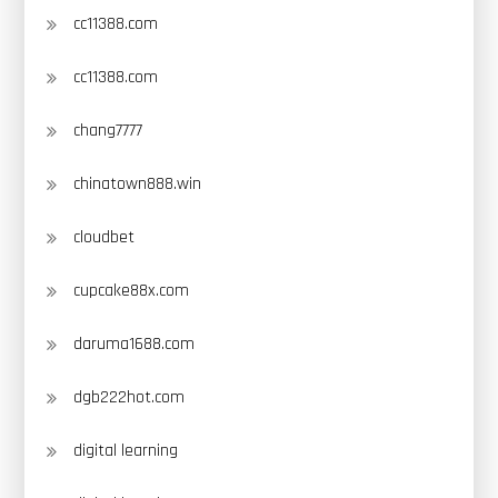
cc11388.com
cc11388.com
chang7777
chinatown888.win
cloudbet
cupcake88x.com
daruma1688.com
dgb222hot.com
digital learning