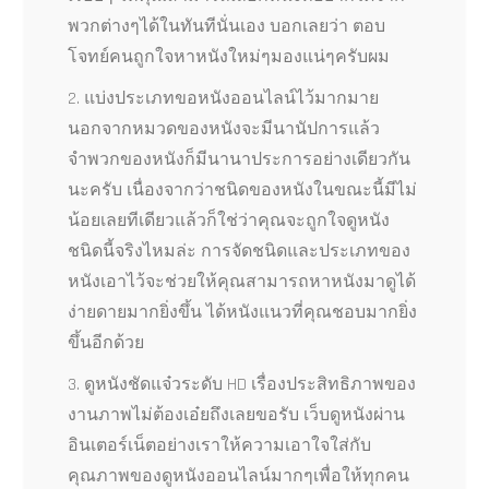
พวกต่างๆได้ในทันทีนั่นเอง บอกเลยว่า ตอบ
โจทย์คนถูกใจหาหนังใหม่ๆมองแน่ๆครับผม
2. แบ่งประเภทขอหนังออนไลน์ไว้มากมาย
นอกจากหมวดของหนังจะมีนานัปการแล้ว
จำพวกของหนังก็มีนานาประการอย่างเดียวกัน
นะครับ เนื่องจากว่าชนิดของหนังในขณะนี้มีไม่
น้อยเลยทีเดียวแล้วก็ใช่ว่าคุณจะถูกใจดูหนัง
ชนิดนี้จริงไหมล่ะ การจัดชนิดและประเภทของ
หนังเอาไว้จะช่วยให้คุณสามารถหาหนังมาดูได้
ง่ายดายมากยิ่งขึ้น ได้หนังแนวที่คุณชอบมากยิ่ง
ขึ้นอีกด้วย
3. ดูหนังชัดแจ๋วระดับ HD เรื่องประสิทธิภาพของ
งานภาพไม่ต้องเอ๋ยถึงเลยขอรับ เว็บดูหนังผ่าน
อินเตอร์เน็ตอย่างเราให้ความเอาใจใส่กับ
คุณภาพของดูหนังออนไลน์มากๆเพื่อให้ทุกคน