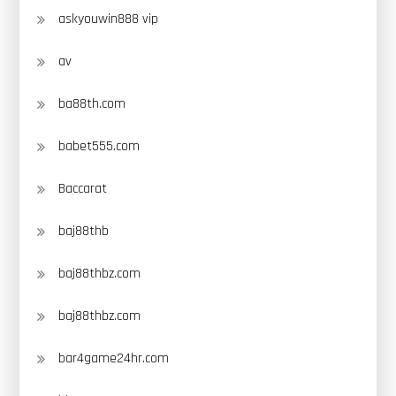
askyouwin888 vip
av
ba88th.com
babet555.com
Baccarat
baj88thb
baj88thbz.com
baj88thbz.com
bar4game24hr.com