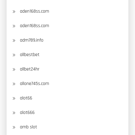
aden168ss.com
aden168ss.com
adm789.info
allbestbet
allbet24hr
allone745s.com
alot66
alot666
amb slot