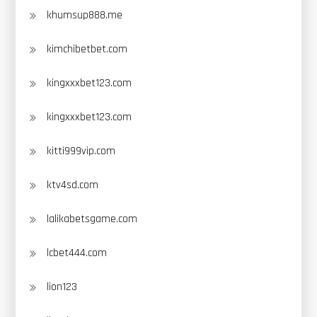
khumsup888.me
kimchibetbet.com
kingxxxbet123.com
kingxxxbet123.com
kitti999vip.com
ktv4sd.com
lalikabetsgame.com
lcbet444.com
lion123