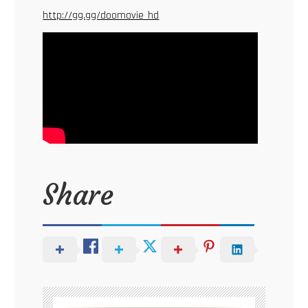
http://gg.gg/doomovie_hd
Share