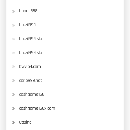
bonus888
brazil999
brazil999 slot
brazil999 slot
bwvip4.com
carlo999.net
cashgame168
cashgame168x.com
Casino