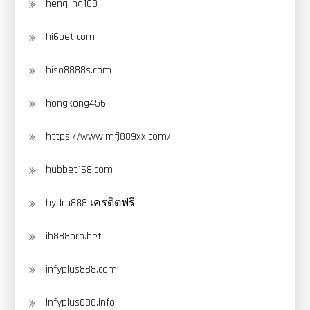
hengjing168
hi6bet.com
hiso8888s.com
hongkong456
https://www.mfj889xx.com/
hubbet168.com
hydra888 เครดิตฟรี
ib888pro.bet
infyplus888.com
infyplus888.info