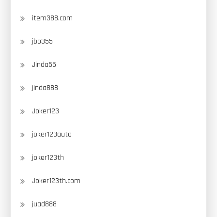
item388.com
jbo355
Jinda55
jinda888
Joker123
joker123auto
joker123th
Joker123th.com
juad888