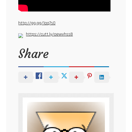
http://gg.gg/1aq7s0
https://cutt.ly/oewvhss8
Share