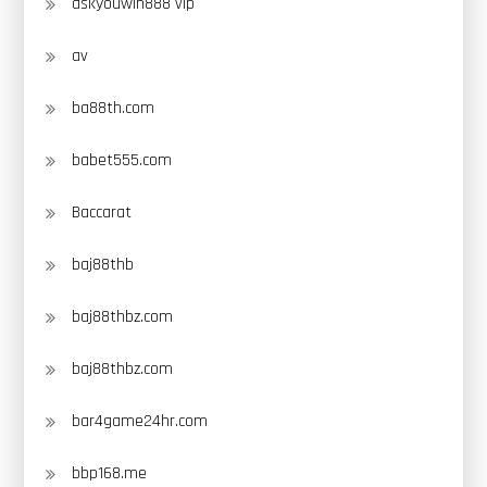
askyouwin888 vip
av
ba88th.com
babet555.com
Baccarat
baj88thb
baj88thbz.com
baj88thbz.com
bar4game24hr.com
bbp168.me