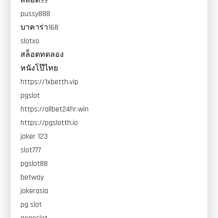
สล็อต99
pussy888
บาคาร่า168
slotxo
สล็อตทดลอง
หนังโป๊ไทย
https://1xbetth.vip
pgslot
https://allbet24hr.win
https://pgslotth.io
joker 123
slot777
pgslot88
betway
jokerasia
pg slot