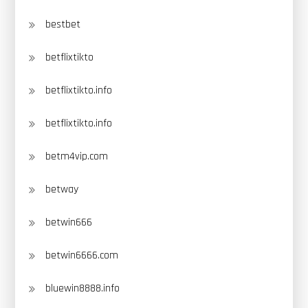
bestbet
betflixtikto
betflixtikto.info
betflixtikto.info
betm4vip.com
betway
betwin666
betwin6666.com
bluewin8888.info