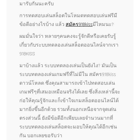
มารับกันนะครับ
การทดสอบเล่นสล็อตในโหมดทดสอบเล่นฟรีมี
ข้อดีอย่างไรบ้าง แล้ว
สมัคร918kiss
มีไหมนะ?
ผมมั่นใจว่า หลายๆคนคงจะรู้จักดีหรือเคยรับรู้
เกี่ยวกับระบบทดลองเล่นสล็อตออนไลน์จากเรา
918KISS
มาบ้างแล้ว ระบบทดลองเล่นเป็นยังไง? มันเป็น
ระบบทดลองเล่นเกมฟรีที่ไม่มีใน สมัคร918kiss
ดาวน์โหลด ซึ่งคุณสามารถเข้าไปทดสอบเล่น
เกมฟรีๆที่เสมอเหมือนจริงได้เลย ซึ่งสิ่งเหล่านี้จะ
ก่อให้คุณรู้จักและก็เข้าใจเกมสล็อตออนไลน์ได้
มากยิ่งขึ้นอีกด้วย รวมทั้งนอกเหนือจากจุดเด่น
ตรงส่วนนี้ ยังมีข้อดีอีกเพียบเลยจำนวนมากที่
ระบบทดลองเล่นสล็อตจะมอบให้คุณได้อีกเช่น
กัน บอกเลยขอรับว่า