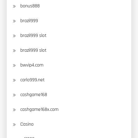
bonus888
brazil999
brazil999 slot
brazil999 slot
bwvip4.com
carlo999.net
cashgame168
cashgame168x.com
Casino