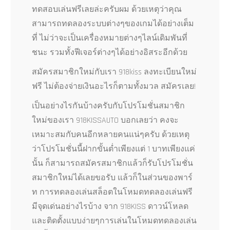
ทดสอบเล่นฟรีเลยล่ะครับผม ด้วยเหตุว่าคุณ
สามารถทดลองระบบต่างๆของเกมได้อย่างเต็ม
ที่ ไม่ว่าจะเป็นเครื่องหมายต่างๆไลน์เดิมพันที่
ชนะ รวมทั้งฟีเจอร์ต่างๆได้อย่างอิสระอีกด้วย
สมัครสมาชิกใหม่กับเรา 918kiss ลงทะเบียนใหม่
ฟรี ไม่ต้องจ่ายเงินอะไรก็ตามทั้งมวล สมัครเลย!
เป็นอย่างไรกันบ้างครับกับโปรโมชั่นสมาชิก
ใหม่ของเรา 918KISSAUTO บอกเลยว่า คงจะ
เหมาะสมกับคนอีกหลายคนแน่ๆครับ ด้วยเหตุ
ว่าโปรโมชั่นนี้ฝากขั้นต่ำเพียงแต่ 1 บาทเพียงแค่
นั้น ก็สามารถสมัครสมาชิกแล้วก็รับโปรโมชั่น
สมาชิกใหม่ได้เลยขอรับ แล้วก็ในส่วนของพาร์
ท การทดลองเล่นสล็อตในโหมดทดลองเล่นฟรี
มีจุดเด่นอย่างไรบ้าง จาก 918KISS ดาวน์โหลด
และติดตั้งแบบง่ายๆการเล่นในโหมดทดลองเล่น