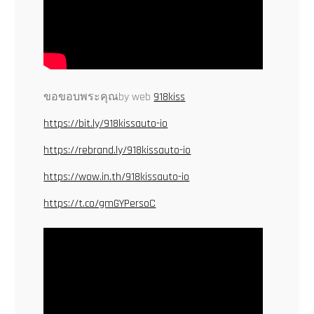
ขอขอบพระคุณby web
918kiss
https://bit.ly/918kissauto-io
https://rebrand.ly/918kissauto-io
https://wow.in.th/918kissauto-io
https://t.co/gmGYPersoC