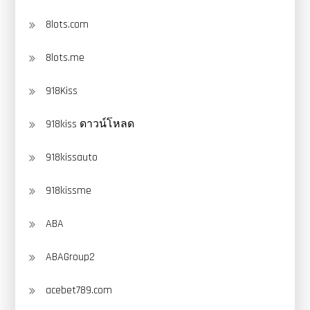
8lots.com
8lots.me
918Kiss
918kiss ดาวน์โหลด
918kissauto
918kissme
ABA
ABAGroup2
acebet789.com