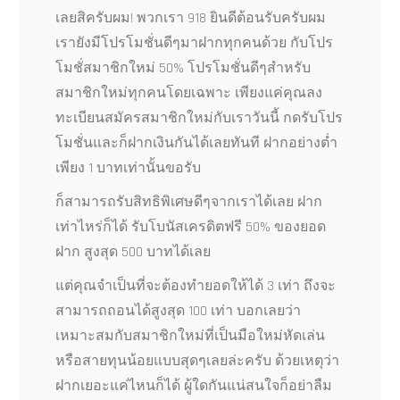
เลยสิครับผม! พวกเรา 918 ยินดีต้อนรับครับผม
เรายังมีโปรโมชั่นดีๆมาฝากทุกคนด้วย กับโปร
โมชั่สมาชิกใหม่ 50% โปรโมชั่นดีๆสำหรับ
สมาชิกใหม่ทุกคนโดยเฉพาะ เพียงแค่คุณลง
ทะเบียนสมัครสมาชิกใหม่กับเราวันนี้ กดรับโปร
โมชั่นและก็ฝากเงินกันได้เลยทันที ฝากอย่างต่ำ
เพียง 1 บาทเท่านั้นขอรับ
ก็สามารถรับสิทธิพิเศษดีๆจากเราได้เลย ฝาก
เท่าไหร่ก็ได้ รับโบนัสเครดิตฟรี 50% ของยอด
ฝาก สูงสุด 500 บาทได้เลย
แต่คุณจำเป็นที่จะต้องทำยอดให้ได้ 3 เท่า ถึงจะ
สามารถถอนได้สูงสุด 100 เท่า บอกเลยว่า
เหมาะสมกับสมาชิกใหม่ที่เป็นมือใหม่หัดเล่น
หรือสายทุนน้อยแบบสุดๆเลยล่ะครับ ด้วยเหตุว่า
ฝากเยอะแค่ไหนก็ได้ ผู้ใดกันแน่สนใจก็อย่าลืม