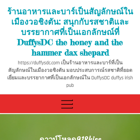
Skip
ร้านอาหารและบาร์เป็นสัญลักษณ์ใน
to
เมืองวอชิงตัน: สนุกกับรสชาติและ
content
บรรยากาศที่เป็นเอกลักษณ์ที่
DuffysDC the honey and the
hammer dax shepard
https://duffysdc.com เป็นร้านอาหารและบาร์ที่เป็น
สัญลักษณ์ในเมืองวอชิงตัน มอบประสบการณ์รสชาติที่ยอด
เยี่ยมและบรรยากาศที่เป็นเอกลักษณ์ใน DuffysDC duffys irish
pub
ดาวน์โหลด918kiss