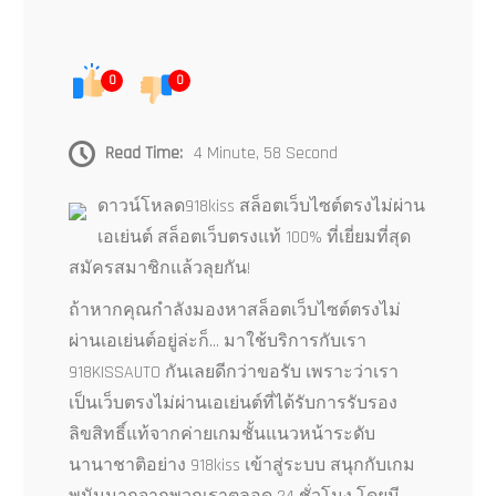
0
0
Read Time:
4 Minute, 58 Second
ดาวน์โหลด918kiss สล็อตเว็บไซต์ตรงไม่ผ่าน
เอเย่นต์ สล็อตเว็บตรงแท้ 100% ที่เยี่ยมที่สุด
สมัครสมาชิกแล้วลุยกัน!
ถ้าหากคุณกำลังมองหาสล็อตเว็บไซต์ตรงไม่
ผ่านเอเย่นต์อยู่ล่ะก็… มาใช้บริการกับเรา
918KISSAUTO กันเลยดีกว่าขอรับ เพราะว่าเรา
เป็นเว็บตรงไม่ผ่านเอเย่นต์ที่ได้รับการรับรอง
ลิขสิทธิ์แท้จากค่ายเกมชั้นแนวหน้าระดับ
นานาชาติอย่าง 918kiss เข้าสู่ระบบ สนุกกับเกม