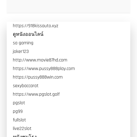
https://918kissauto.xyz
ดูหนังออนไลน์
sa gaming
joker123
http://www.movie87hd.com
https://www.pussy888play.com
https://pussy888win.com
sexybaccarat
https://www.pgslot.golf
pgslot
pg99
fullslot
live22slot