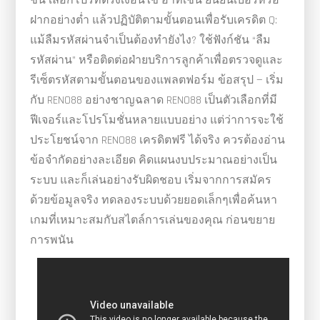
ชั่น เลือกโปรที่ตรงเงื่อนไข อาทิเช่น ยืนยันเบอร์หรือ
ฝากอย่างต่ำ แล้วปฏิบัติตามขั้นตอนเพื่อรับเครดิต
Q:
แม้ลืมรหัสผ่านจำเป็นต้องทำยังไง?
ใช้ฟังก์ชัน “ลืม
รหัสผ่าน” หรือติดต่อฝ่ายบริการลูกค้าเพื่อตรวจดูและ
รีเซ็ตรหัสตามขั้นตอนของแพลตฟอร์ม
ข้อสรุป — เริ่ม
กับ RENO88 อย่างชาญฉลาด
RENO88 เป็นตัวเลือกที่มี
ฟีเจอร์และโปรโมชั่นหลายแบบอย่าง แต่ว่าการจะใช้
ประโยชน์จาก RENO88 เครดิตฟรี ได้จริง ควรต้องอ่าน
ข้อจำกัดอย่างละเอียด คิดแผนงบประมาณอย่างเป็น
ระบบ และก็เล่นอย่างรับผิดชอบ เริ่มจากการสมัคร
ด้วยข้อมูลจริง ทดลองระบบด้วยยอดเล็กๆเพื่อค้นหา
เกมที่เหมาะสมกับสไตล์การเล่นของคุณ ก่อนขยาย
การพนัน