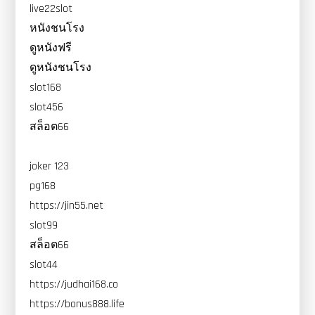
live22slot
หนังชนโรง
ดูหนังฟรี
ดูหนังชนโรง
slot168
slot456
สล็อต66
joker 123
pg168
https://jin55.net
slot99
สล็อต66
slot44
https://judhai168.co
https://bonus888.life