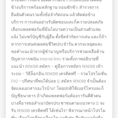
หรือจัดการแคช
ยอดฝากไม่เข้า: เก็บสลิปแล้วติดต่อ
ข้างบริการพร้อมหลักฐาน
ถอนชักช้า: สำรวจการ
ยืนยันตัวตนรวมทั้งข้อจำกัดถอน แล้วติดต่อข้าง
บริการ
การเล่นอย่างรับผิดชอบและก็ความปลอดภัย
เลือกแพลตฟอร์มที่มีนโยบายความเป็นส่วนตัวแจ่ม
แจ้ง ไม่แชร์บัญชีกับผู้อื่น ตั้งขีดจำกัดการเล่น และก็ถ้า
หากการเล่นส่งผลต่อชีวิตประจำวัน ควรจะหยุดและ
ขอคำแนะนำจากผู้ชำนาญหรือบริการช่วยเหลือด้าน
ปัญหาการพนัน
Internal links รวมทั้งภาพอธิบายที่
แนะนำ
RENO88 สมัคร — คู่มือการสมัคร
RENO88 เข้า
ระบบ — วิธีล็อกอิน
RENO88 เครดิตฟรี — รวมโปรโมชั่น
FAQ — ปริศนาที่พบได้บ่อย
Q: สมัคร RENO88 จำเป็นต้อง
จัดแจงเอกสารอะไรบ้าง?
โดยปกติใช้เบอร์โทรและก็
บัญชีธนาคาร ถ้าเกิดแพลตฟอร์มต้องการันตีตัวตน
บางทีอาจขอสำเนาบัตรประชาชนตามแนวทาง
Q: จะ
รับ RENO88 เครดิตฟรี ได้เช่นไร?
พิจารณาหน้าโปรโม