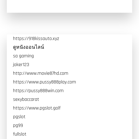
https://918kissauto.xyz
ดูหนังออนไลน์
sa gaming
joker123
http://www.movie87hd.com
https://www.pussy888play.com
https://pussy888win.com
sexybaccarat
https://www.pgslot.golf
pgslot
pg99
fullslot