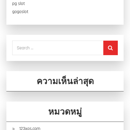
pg slot
gogoslot
Search
for:
ความเห็นล่าสุด
หมวดหมู่
123xos.com