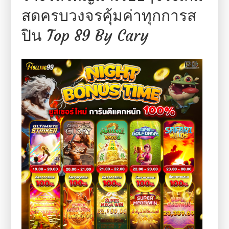
สดครบวงจรคุ้มค่าทุกการส
ปิน Top 89 By Cary