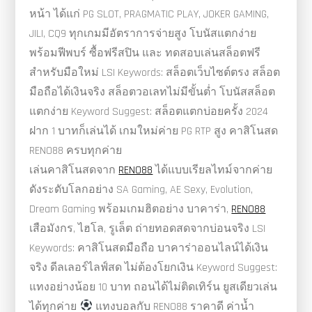
หน้า ได้แก่ PG SLOT, PRAGMATIC PLAY, JOKER GAMING,
JILI, CQ9 ทุกเกมมีอัตราการจ่ายสูง โบนัสแตกง่าย
พร้อมฟีพบร์ ซื้อฟรีสปิน และ ทดสอบเล่นสล็อตฟรี
สำหรับมือใหม่
LSI Keywords:
สล็อตเว็บไซต์ตรง
สล็อต
มือถือได้เงินจริง
สล็อตวอเลทไม่มีขั้นต่ำ
โบนัสสล็อต
แตกง่าย
Keyword Suggest:
สล็อตแตกบ่อยครั้ง 2024
ฝาก 1 บาทก็เล่นได้
เกมใหม่ค่าย PG
RTP สูง
คาสิโนสด
RENO88 ครบทุกค่าย
เล่นคาสิโนสดจาก
RENO88
ได้แบบเรียลไทม์จากค่าย
ดังระดับโลกอย่าง SA Gaming, AE Sexy, Evolution,
Dream Gaming พร้อมเกมฮิตอย่าง บาคาร่า,
RENO88
เสือมังกร, ไฮโล, รูเล็ต ถ่ายทอดสดจากบ่อนจริง
LSI
Keywords:
คาสิโนสดมือถือ
บาคาร่าออนไลน์ได้เงิน
จริง
ดีลเลอร์ไลฟ์สด
ไม่ต้องโยกเงิน
Keyword Suggest:
แทงอย่างน้อย 10 บาท
ถอนได้ไม่ติดเทิร์น
ยูสเดียวเล่น
ได้ทุกค่าย
แทงบอลกับ RENO88 ราคาดี ค่าน้ำ