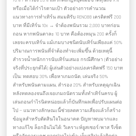
70% / สำรอง 20% แล้วก็ตั้งกฎหยุดเมื่อขาดทุนถึง X%
หรือเมื่อได้กำไรตามเป้า
ตัวอย่างการคำนวณ
แนวทางการทำเทิร์น
สมมติรับ RENO88 เครดิตฟรี 200
บาท ที่มีเทิร์น 10x → จำต้องพนันรวม 2,000 บาทก่อน
ถอน หากพนันตาละ 10 บาท คือต้องหมุน 200 ครั้งก็
เลยจะครบเทิร์น แม้เกมบางชนิดนับเทิร์นเพียงแค่ 50%
ปริมาณการพนันที่จำต้องทำจะเพิ่มขึ้น ด้วยเหตุนี้
สำรวจน้ำหนักการนับเทิร์นเสมอ
กรณีศึกษา (ตัวอย่าง
จริงที่ประยุกต์ได้)
ผู้เล่นตัวอย่างแบ่งเครดิตฟรี 150 บาท
เป็น: ทดสอบ 30% เพื่อหาเกมถนัด, เล่นจริง 50%
สำหรับพนันตามแผน, สำรอง 20% สำหรับเหตุฉุกเฉิน
หลังทดลองจนถึงเจอเกมถนัดรวมทั้งทำเทิร์นครบ ผู้
เล่นถอนกำไรนิดหน่อยแล้วก็บันทึกผลเพื่อปรับแผนต่อ
ไป — แนวทางลักษณะนี้ช่วยลดความเสี่ยงแล้วก็สร้าง
ข้อมูลสำหรับตัดสินใจในอนาคต
ปัญหาพบมากและ
ทางแก้ไข
ล็อกอินไม่ได้: วิเคราะห์ยูสเซอร์/พาส รีเซ็ต