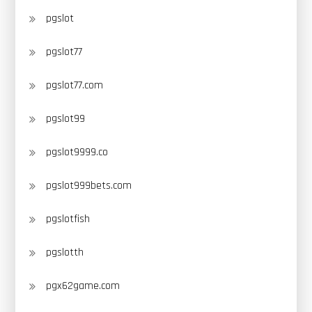
pgslot
pgslot77
pgslot77.com
pgslot99
pgslot9999.co
pgslot999bets.com
pgslotfish
pgslotth
pgx62game.com