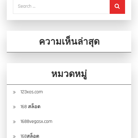
Search
for:
ความเห็นล่าสุด
หมวดหมู่
123xos.com
168 สล็อต
1688vegasx.com
168สล็อต