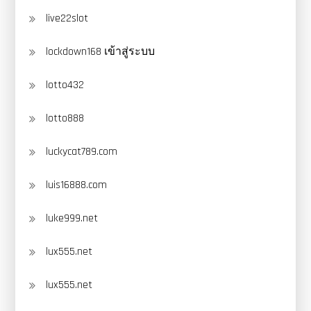
live22slot
lockdown168 เข้าสู่ระบบ
lotto432
lotto888
luckycat789.com
luis16888.com
luke999.net
lux555.net
lux555.net