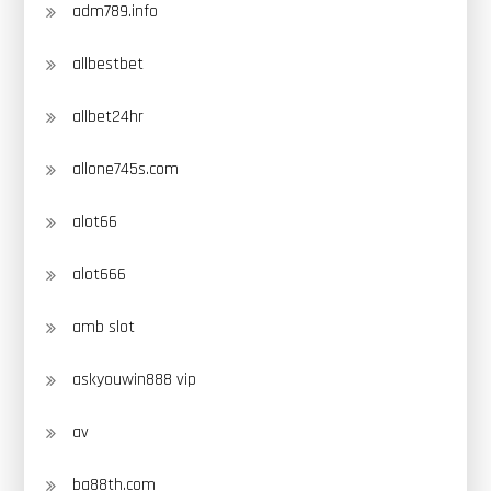
adm789.info
allbestbet
allbet24hr
allone745s.com
alot66
alot666
amb slot
askyouwin888 vip
av
ba88th.com