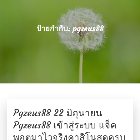
ป้ายกำกับ:
pgzeus88
Pgzeus88 22 มิถุนายน
Pgzeus88 เข้าสู่ระบบ แจ็ค
พอตมาไวจริงคาสิโนสดครบ