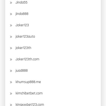
Jinda55
jinda888
Joker123
joker123auto
joker123th
Joker123th.com
juad888
khumsup888.me
kimchibetbet.com
kingxxxbet123.com