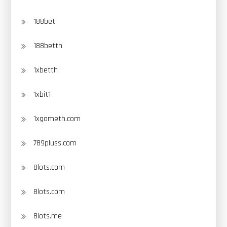
188bet
188betth
1xbetth
1xbit1
1xgameth.com
789pluss.com
8lots.com
8lots.com
8lots.me