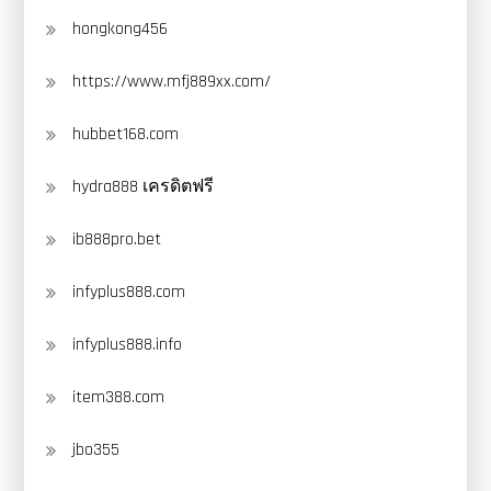
hongkong456
https://www.mfj889xx.com/
hubbet168.com
hydra888 เครดิตฟรี
ib888pro.bet
infyplus888.com
infyplus888.info
item388.com
jbo355