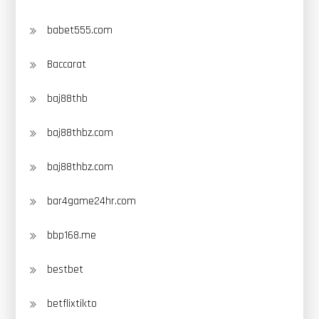
babet555.com
Baccarat
baj88thb
baj88thbz.com
baj88thbz.com
bar4game24hr.com
bbp168.me
bestbet
betflixtikto