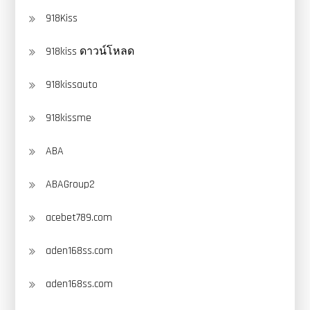
918Kiss
918kiss ดาวน์โหลด
918kissauto
918kissme
ABA
ABAGroup2
acebet789.com
aden168ss.com
aden168ss.com