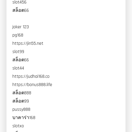
slot456
สล็อต66
joker 123
pg168
https://jin55.net
slot99
สล็อต66
slot44
https://judhai168.co
https://bonus888.life
สล็อต888
สล็อต99
pussy888
บาคาร่า168
slotxo