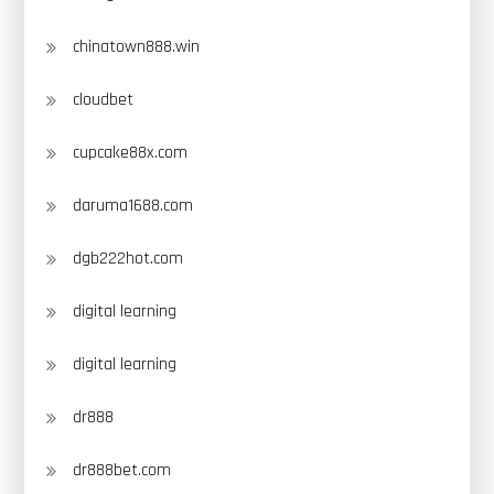
chinatown888.win
cloudbet
cupcake88x.com
daruma1688.com
dgb222hot.com
digital learning
digital learning
dr888
dr888bet.com