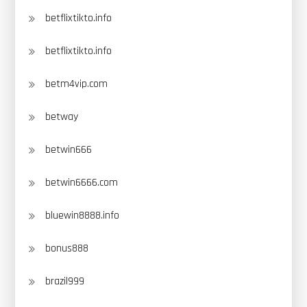
betflixtikto.info
betflixtikto.info
betm4vip.com
betway
betwin666
betwin6666.com
bluewin8888.info
bonus888
brazil999