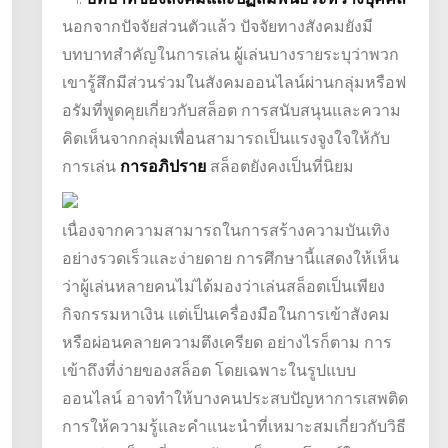
นอกจากปัจจัยส่วนตัวแล้ว ปัจจัยทางสังคมยังมี
บทบาทสำคัญในการเล่น ผู้เล่นบางรายระบุว่าพวก
เขารู้สึกมีส่วนร่วมในสังคมออนไลน์ผ่านกลุ่มหรือฟ
อรัมที่พูดคุยเกี่ยวกับสล็อต การสนับสนุนและความ
คิดเห็นจากกลุ่มเพื่อนสามารถเป็นแรงจูงใจให้กับ
การเล่น
การอภิปราย
สล็อตยังคงเป็นที่นิยม
เนื่องจากความสามารถในการสร้างความบันเทิง
อย่างรวดเร็วและง่ายดาย การศึกษานี้แสดงให้เห็น
ว่าผู้เล่นหลายคนไม่ได้มองว่าเล่นสล็อตเป็นเพียง
กิจกรรมหาเงิน แต่เป็นเครื่องมือในการเข้าสังคม
หรือผ่อนคลายความตึงเครียด อย่างไรก็ตาม การ
เข้าถึงที่ง่ายของสล็อต โดยเฉพาะในรูปแบบ
ออนไลน์ อาจทำให้บางคนประสบปัญหาการเสพติด
การให้ความรู้และคำแนะนำที่เหมาะสมเกี่ยวกับวิธี