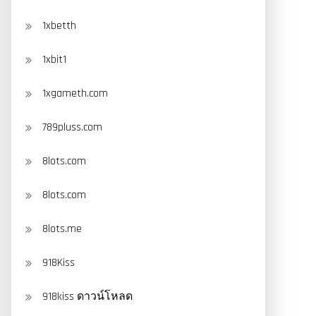
1xbetth
1xbit1
1xgameth.com
789pluss.com
8lots.com
8lots.com
8lots.me
918Kiss
918kiss ดาวน์โหลด