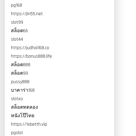
pg168
https://jin55.net
slot99
สล็อต66
slot44
https://judhai168.co
https://bonus888.life
สล็อต888
สล็อต99
pussy888
บาคาร่า168
slotxo
สล็อตทดลอง
หนังโป๊ไทย
https://1xbetth.vip
pgslot