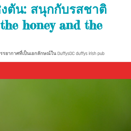
งตัน: สนุกกับรสชาติ
 the honey and the
ยากาศที่เป็นเอกลักษณ์ใน DuffysDC duffys irish pub