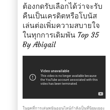
ต้องกดรับเลือกได้ว่าจะรับ
คืนเป็นเครดิตหรือโบนัส
เล่นต่อเพิ่มความสบายใจ
ในทุกการเดิมพัน Top 35
By Abigail
ในยุคที่การเล่นพนันออนไลน์กำลังเป็นที่นิยมเยอะ