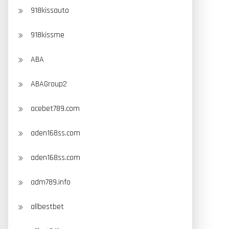
918kissauto
918kissme
ABA
ABAGroup2
acebet789.com
aden168ss.com
aden168ss.com
adm789.info
allbestbet