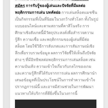
สมัคร
การรับรู้ของผู้เล่นและปัจจัยที่มีผลต่อ
พฤติกรรมการเล่น
บทคัดย่อ
การเล่นสล็อตแมชชีน
เป็นกิจกรรมที่เป็นที่นิยมในวงกว้างทั่วโลก ทั้งในรูป
แบบออนไลน์และตามสถานที่คาสิโนจริง การ
ศึกษาเชิงสังเกตนี้มีวัตถุประสงค์เพื่อสำรวจความ
รู้สึก ความเชื่อ และพฤติกรรมของผู้เล่นที่มีต่อ
สล็อต โดยใช้วิธีการสังเกตและการสัมภาษณ์เชิง
ลึกเพื่อรวบรวมข้อมูล ผลการวิจัยชี้ให้เห็นถึงปัจจัย
ต่าง ๆ ที่มีอิทธิพลต่อพฤติกรรมการเล่นสล็อต เช่น
ความบันเทิง ความเข้าใจเกี่ยวกับกลไกของเกม
และความรู้สึกที่ได้รับจากการเล่น ผลการศึกษานำ
เสนอข้อมูลที่เป็นประโยชน์ในการทำความเข้าใจ
ปรากฏการณ์นี้ และอาจมีส่วนช่วยในการพัฒนา
แนวทางให้บริการที่ดียิ่งขึ้นในวงการนี้