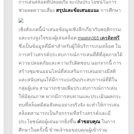
การเล่นสล็อตที่ปลอดภัย จะเป็นประโยชน์ในการ
ช่วยลดความเสี่ยง
สรุปและข้อเสนอแนะ
การศึกษา
เชิงสังเกตนี้นำเสนอข้อมูลเชิงลึกเกี่ยวกับพฤติกรรม
และแรงจูงใจของผู้เล่นสล็อต
meekin365 เครดิตฟรี
ซึ่งเป็นข้อมูลที่มีค่าสำหรับผู้ให้บริการเกมสล็อต ใน
การสร้างสรรค์ประสบการณ์การเล่นที่ดีที่สุดภายใต้
ความปลอดภัยและความรับผิดชอบ นอกจากนี้ การ
สร้างชุมชนออนไลน์ที่ส่งเสริมการเล่นอย่างมีสติ
และสนับสนุนให้มีการแบ่งปันประสบการณ์ที่ดีใน
กลุ่มผู้เล่น สามารถช่วยเพิ่มประสบการณ์การเล่น
ให้มีคุณภาพ หากมีการทบทวนและประเมินผลกระ
ทบที่สล็อตมีต่อสังคมอย่างจริงจัง จะทำให้การเล่น
สล็อตสามารถเป็นกิจกรรมที่สร้างสรรค์และมี
ประโยชน์ต่อผู้เล่นมากยิ่งขึ้น
คำขอบคุณ
ในการ
ศึกษาในครั้งนี้ ข้าพเจ้าขอขอบคุณผู้เข้าร่วม