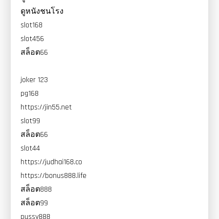
ดูหนังชนโรง
slot168
slot456
สล็อต66
joker 123
pg168
https://jin55.net
slot99
สล็อต66
slot44
https://judhai168.co
https://bonus888.life
สล็อต888
สล็อต99
pussy888