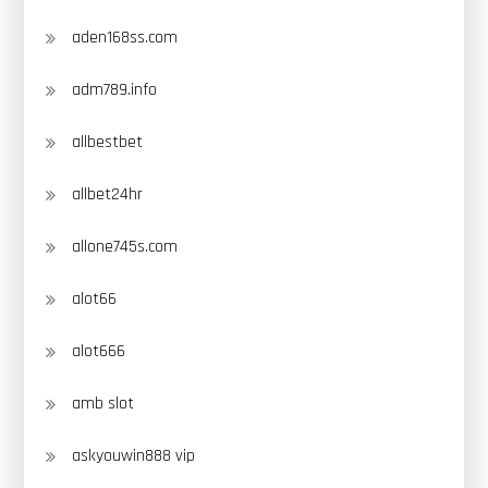
aden168ss.com
adm789.info
allbestbet
allbet24hr
allone745s.com
alot66
alot666
amb slot
askyouwin888 vip