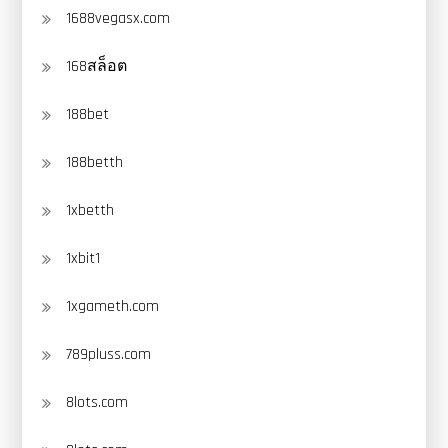
1688vegasx.com
168สล็อต
188bet
188betth
1xbetth
1xbit1
1xgameth.com
789pluss.com
8lots.com