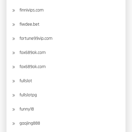
finnivips.com
fiwdee.bet
fortune99vip.com
fox689ok.com
fox689ok.com
fullslot
fullslotpg
funny18
gaojing888