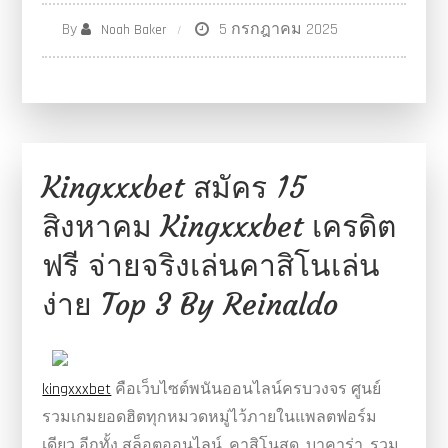
By
5 กรกฎาคม 2025
Noah Baker
Kingxxxbet สมัคร 15
สิงหาคม Kingxxxbet เครดิต
ฟรี จ่ายจริงเล่นคาสิโนเล่น
ง่าย Top 3 By Reinaldo
kingxxxbet
คือเว็บไซต์พนันออนไลน์ครบวงจร ศูนย์
รวมเกมยอดฮิตทุกหมวดหมู่ไว้ภายในแพลตฟอร์ม
เดียว อีกทั้ง สล็อตออนไลน์, คาสิโนสด, บาคาร่า, รวม