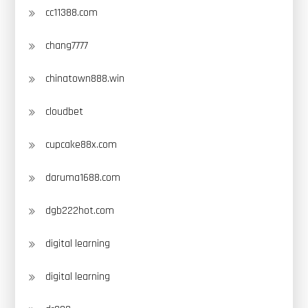
cc11388.com
chang7777
chinatown888.win
cloudbet
cupcake88x.com
daruma1688.com
dgb222hot.com
digital learning
digital learning