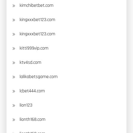
kimchibetbet.com
kingxxxbet123.com
kingxxxbet123.com
kitti999vip.com
ktv4sd.com
lalikabetsgame.com
lcbet444.com
lion123
lionth168.com