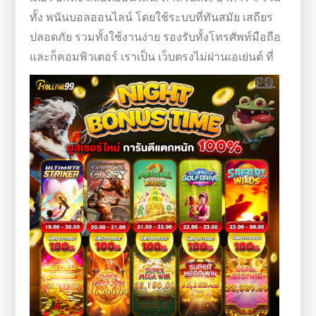
ทั้ง พนันบอลออนไลน์ โดยใช้ระบบที่ทันสมัย เสถียร
ปลอดภัย รวมทั้งใช้งานง่าย รองรับทั้งโทรศัพท์มือถือ
และก็คอมพิวเตอร์
เราเป็น เว็บตรงไม่ผ่านเอเย่นต์ ที่