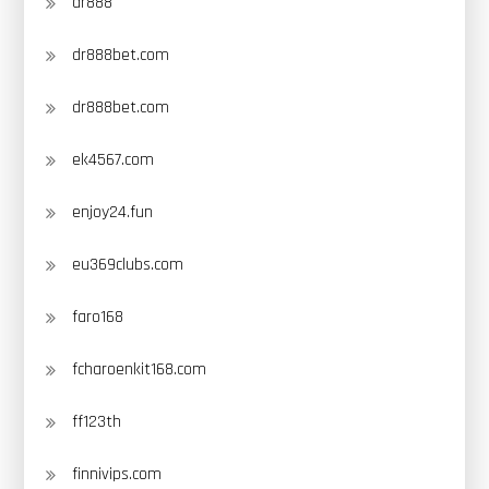
dr888
dr888bet.com
dr888bet.com
ek4567.com
enjoy24.fun
eu369clubs.com
faro168
fcharoenkit168.com
ff123th
finnivips.com