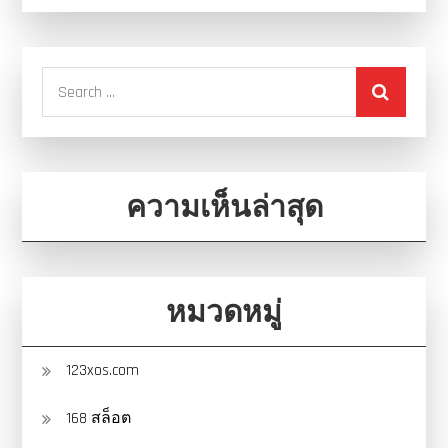
Search
for:
ความเห็นล่าสุด
หมวดหมู่
123xos.com
168 สล็อต