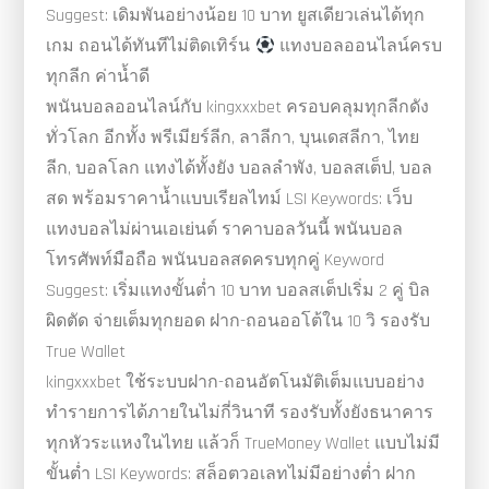
Suggest:
เดิมพันอย่างน้อย 10 บาท
ยูสเดียวเล่นได้ทุก
เกม
ถอนได้ทันทีไม่ติดเทิร์น
แทงบอลออนไลน์ครบ
ทุกลีก ค่าน้ำดี
พนันบอลออนไลน์กับ kingxxxbet ครอบคลุมทุกลีกดัง
ทั่วโลก อีกทั้ง พรีเมียร์ลีก, ลาลีกา, บุนเดสลีกา, ไทย
ลีก, บอลโลก แทงได้ทั้งยัง บอลลำพัง, บอลสเต็ป, บอล
สด พร้อมราคาน้ำแบบเรียลไทม์
LSI Keywords:
เว็บ
แทงบอลไม่ผ่านเอเย่นต์
ราคาบอลวันนี้
พนันบอล
โทรศัพท์มือถือ
พนันบอลสดครบทุกคู่
Keyword
Suggest:
เริ่มแทงขั้นต่ำ 10 บาท
บอลสเต็ปเริ่ม 2 คู่
บิล
ผิดตัด จ่ายเต็มทุกยอด
ฝาก-ถอนออโต้ใน 10 วิ รองรับ
True Wallet
kingxxxbet ใช้ระบบฝาก-ถอนอัตโนมัติเต็มแบบอย่าง
ทำรายการได้ภายในไม่กี่วินาที รองรับทั้งยังธนาคาร
ทุกหัวระแหงในไทย แล้วก็ TrueMoney Wallet แบบไม่มี
ขั้นต่ำ
LSI Keywords:
สล็อตวอเลทไม่มีอย่างต่ำ
ฝาก