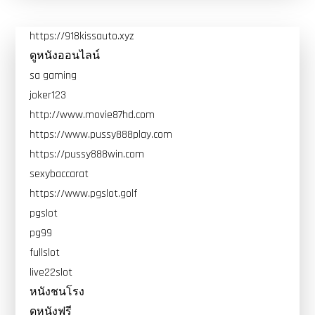
https://918kissauto.xyz
ดูหนังออนไลน์
sa gaming
joker123
http://www.movie87hd.com
https://www.pussy888play.com
https://pussy888win.com
sexybaccarat
https://www.pgslot.golf
pgslot
pg99
fullslot
live22slot
หนังชนโรง
ดูหนังฟรี