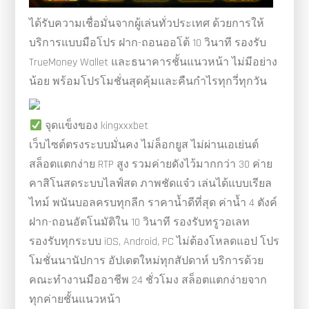
ได้รับความเชื่อมั่นจากผู้เล่นทั่วประเทศ ด้วยการให้
บริการแบบมือโปร ฝาก-ถอนออโต้ 10 วินาที รองรับ
TrueMoney Wallet และธนาคารชั้นแนวหน้า ไม่มีอย่าง
น้อย พร้อมโปรโมชั่นสุดคุ้มและคืนกำไรทุกวี่ทุกวัน
จุดแข็งของ kingxxxbet
เว็บไซต์ตรงระบบมั่นคง ไม่ล็อกยูส ไม่ผ่านเอเย่นต์
สล็อตแตกง่าย RTP สูง รวมค่ายดังไว้มากกว่า 30 ค่าย
คาสิโนสดระบบไลฟ์สด ภาพชัดแจ๋ว เล่นได้แบบเรียล
ไทม์
พนันบอลครบทุกลีก ราคาน้ำดีที่สุด ค่าน้ำ 4 ตังค์
ฝาก-ถอนอัตโนมัติใน 10 วินาที รองรับทรูวอเลท
รองรับทุกระบบ iOS, Android, PC ไม่ต้องโหลดแอป
โปร
โมชั่นนานัปการ อัปเดตใหม่ทุกสัปดาห์
บริการด้วย
คณะทำงานมืออาชีพ 24 ชั่วโมง
สล็อตแตกง่ายจาก
ทุกค่ายชั้นแนวหน้า