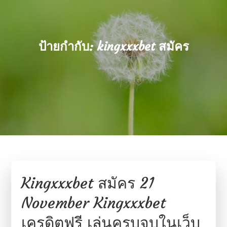
ป้ายกำกับ:
kingxxxbet สมัคร
Kingxxxbet สมัคร 21
November Kingxxxbet
เครดิตฟรี เล่นครบจบในเว็บ