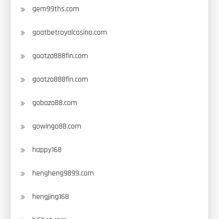
gem99ths.com
goatbetroyalcasino.com
goatza888fin.com
goatza888fin.com
gobaza88.com
gowingo88.com
happy168
hengheng9899.com
hengjing168