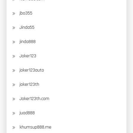
jbo355
Jinda55
jinda888
Joker123
joker123auto
joker123th
Joker123th.com
juad888
khumsup888.me