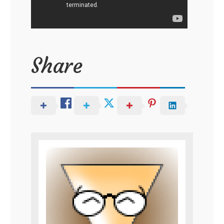
Share