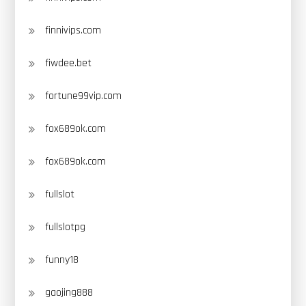
finnivips.com
fiwdee.bet
fortune99vip.com
fox689ok.com
fox689ok.com
fullslot
fullslotpg
funny18
gaojing888