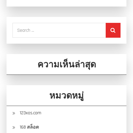
Search
for:
ความเห็นล่าสุด
หมวดหมู่
123xos.com
168 สล็อต