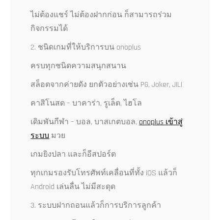
ไม่ต้องแชร์ ไม่ต้องฝากก่อน ก็สามารถร่วม
กิจกรรมได้
2. ชนิดเกมที่ให้บริการบน onoplus
ครบทุกชนิดความสนุกสนาน
สล็อตจากค่ายดัง ยกตัวอย่างเช่น PG, Joker, JILI
คาสิโนสด – บาคาร่า, รูเล็ต, ไฮโล
เดิมพันกีฬา – บอล, บาสเกตบอล,
onoplus เข้าสู่
ระบบ
มวย
เกมยิงปลา และก็อีสปอร์ต
ทุกเกมรองรับโทรศัพท์เคลื่อนที่ทั้ง iOS แล้วก็
Android เล่นลื่น ไม่มีสะดุด
3. ระบบฝากถอนแล้วก็การบริการลูกค้า