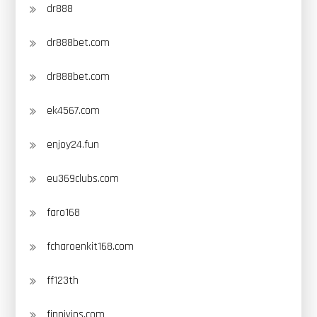
dr888
dr888bet.com
dr888bet.com
ek4567.com
enjoy24.fun
eu369clubs.com
faro168
fcharoenkit168.com
ff123th
finnivips.com