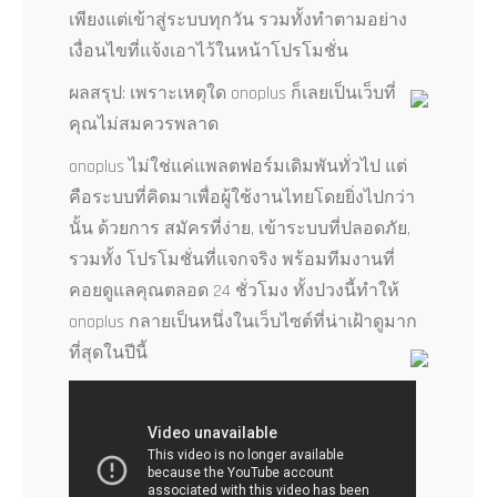
เพียงแต่เข้าสู่ระบบทุกวัน รวมทั้งทำตามอย่าง
เงื่อนไขที่แจ้งเอาไว้ในหน้าโปรโมชั่น
ผลสรุป: เพราะเหตุใด onoplus ก็เลยเป็นเว็บที่
คุณไม่สมควรพลาด
onoplus ไม่ใช่แค่แพลตฟอร์มเดิมพันทั่วไป แต่
คือระบบที่คิดมาเพื่อผู้ใช้งานไทยโดยยิ่งไปกว่า
นั้น ด้วยการ สมัครที่ง่าย, เข้าระบบที่ปลอดภัย,
รวมทั้ง โปรโมชั่นที่แจกจริง พร้อมทีมงานที่
คอยดูแลคุณตลอด 24 ชั่วโมง ทั้งปวงนี้ทำให้
onoplus กลายเป็นหนึ่งในเว็บไซต์ที่น่าเฝ้าดูมาก
ที่สุดในปีนี้