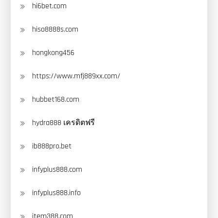
hi6bet.com
hiso8888s.com
hongkong456
https://www.mfj889xx.com/
hubbet168.com
hydra888 เครดิตฟรี
ib888pro.bet
infyplus888.com
infyplus888.info
item388.com