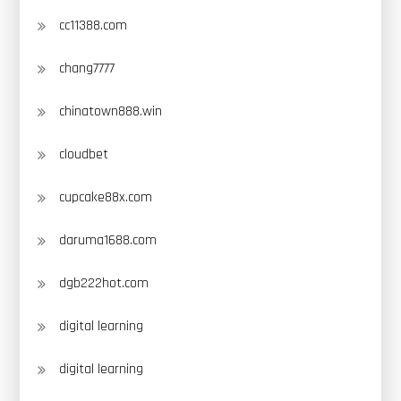
cc11388.com
chang7777
chinatown888.win
cloudbet
cupcake88x.com
daruma1688.com
dgb222hot.com
digital learning
digital learning