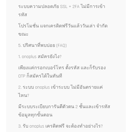
ระบบความปลอดภัย SSL + 2FA ไม่มีการเข้า
รหัส
โปรโมชั่น แจกเครดิตฟรีวันแล้ววันเล่า จำกัด
ขณะ
5. ปริศนาที่พบบ่อย (FAQ)
1. onoplus สมัครยังไง?
เพียงแค่กรอกเบอร์โทร ตั้งรหัส และก็รับรอง
OTP ก็สมัครได้ในทันที
2. ระบบ onoplus เข้าระบบ ไม่มีอันตรายแค่
ไหน?
มีระบบระเบียบการันตีตัวตน 2 ชั้นและเข้ารหัส
ข้อมูลทุกขั้นตอน
3. รับ onoplus เครดิตฟรี จะต้องทำอย่างไร?