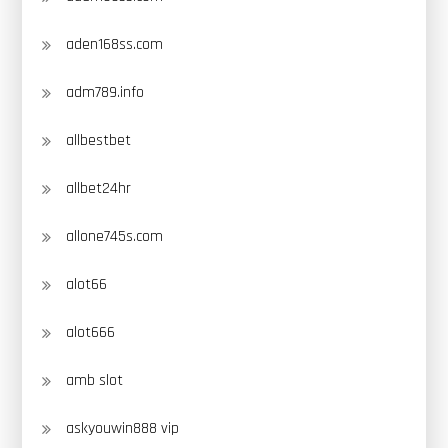
aden168ss.com
adm789.info
allbestbet
allbet24hr
allone745s.com
alot66
alot666
amb slot
askyouwin888 vip