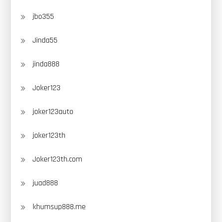
jbo355
Jinda55
jinda888
Joker123
joker123auto
joker123th
Joker123th.com
juad888
khumsup888.me