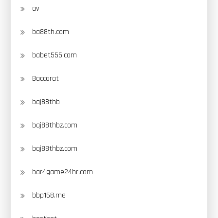
av
ba88th.com
babet555.com
Baccarat
baj88thb
baj88thbz.com
baj88thbz.com
bar4game24hr.com
bbp168.me