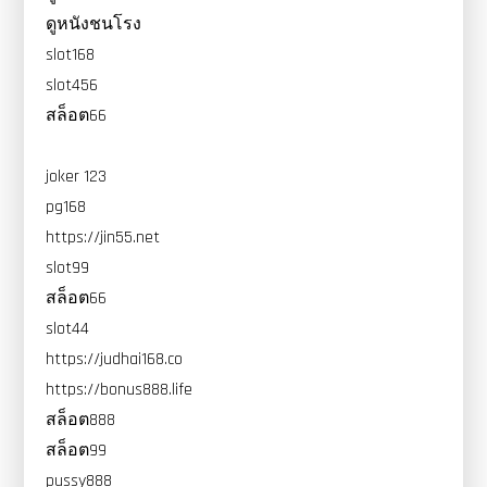
ดูหนังชนโรง
slot168
slot456
สล็อต66
joker 123
pg168
https://jin55.net
slot99
สล็อต66
slot44
https://judhai168.co
https://bonus888.life
สล็อต888
สล็อต99
pussy888