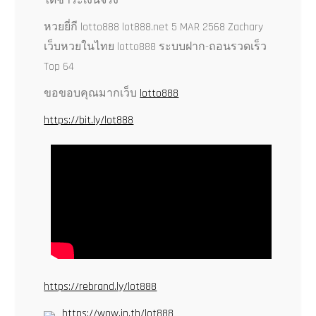
ได้ชำระเงินจริง
หวยยี่กี lotto888 lot888.net 5 MAR 2568 Zachary
เว็บหวยในไทย lotto888 ระบบฝาก-ถอนรวดเร็ว
Top 64
ขอขอบคุณมากเว็บ
lotto888
https://bit.ly/lot888
https://rebrand.ly/lot888
https://wow.in.th/lot888