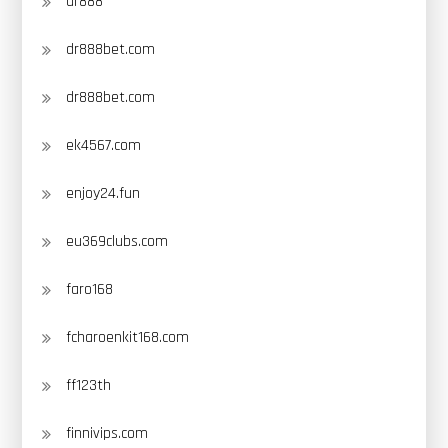
dr888
dr888bet.com
dr888bet.com
ek4567.com
enjoy24.fun
eu369clubs.com
faro168
fcharoenkit168.com
ff123th
finnivips.com