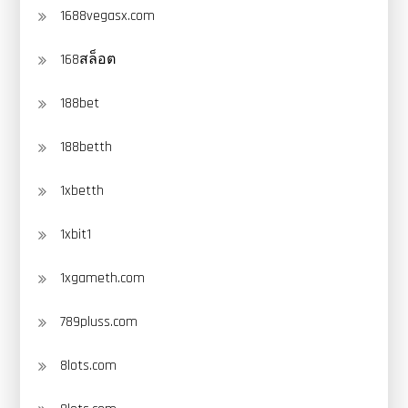
1688vegasx.com
168สล็อต
188bet
188betth
1xbetth
1xbit1
1xgameth.com
789pluss.com
8lots.com