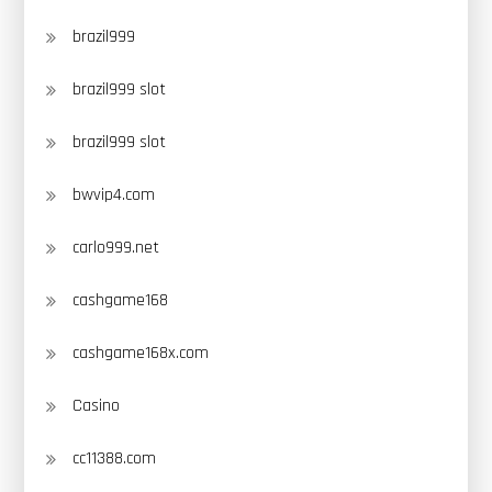
brazil999
brazil999 slot
brazil999 slot
bwvip4.com
carlo999.net
cashgame168
cashgame168x.com
Casino
cc11388.com