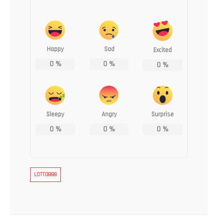
Happy
Sad
Excited
0
%
0
%
0
%
Sleepy
Angry
Surprise
0
%
0
%
0
%
LOTTO888