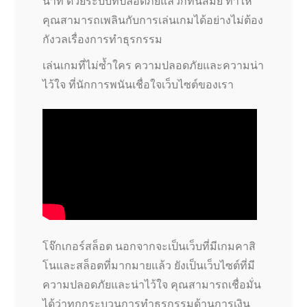
นาที ด้วยระบบที่ปลอดภัยแล้วก็ทันสมัย ทำให้
คุณสามารถเพลินกับการเล่นเกมได้อย่างไม่ต้อง
กังวลเรื่องการทำธุรกรรม
เล่นเกมที่ไม่ซ้ำใคร ความปลอดภัยและความน่า
ไว้ใจ ที่นักการพนันเชื่อใจเว็บไซต์ของเรา
โจ๊กเกอร์สล็อต นอกจากจะเป็นเว็บที่มีเกมคาสิ
โนและสล็อตที่มากมายแล้ว ยังเป็นเว็บไซต์ที่มี
ความปลอดภัยและน่าไว้ใจ คุณสามารถเชื่อมั่น
ได้ว่าทุกกระบวนการทำธุรกรรมด้านการเงิน