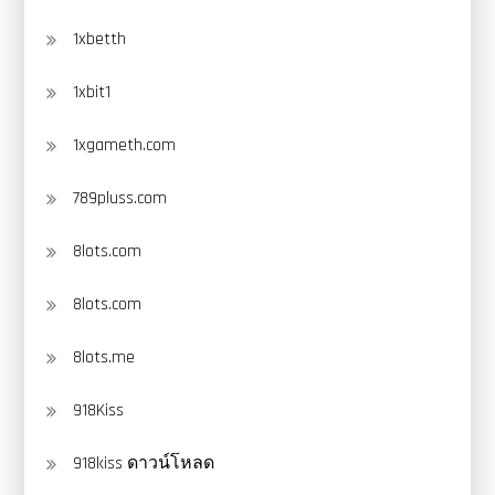
1xbetth
1xbit1
1xgameth.com
789pluss.com
8lots.com
8lots.com
8lots.me
918Kiss
918kiss ดาวน์โหลด