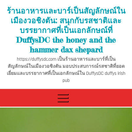
Skip
ร้านอาหารและบาร์เป็นสัญลักษณ์ใน
to
เมืองวอชิงตัน: สนุกกับรสชาติและ
content
บรรยากาศที่เป็นเอกลักษณ์ที่
DuffysDC the honey and the
hammer dax shepard
https://duffysdc.com เป็นร้านอาหารและบาร์ที่เป็น
สัญลักษณ์ในเมืองวอชิงตัน มอบประสบการณ์รสชาติที่ยอด
เยี่ยมและบรรยากาศที่เป็นเอกลักษณ์ใน DuffysDC duffys irish
pub