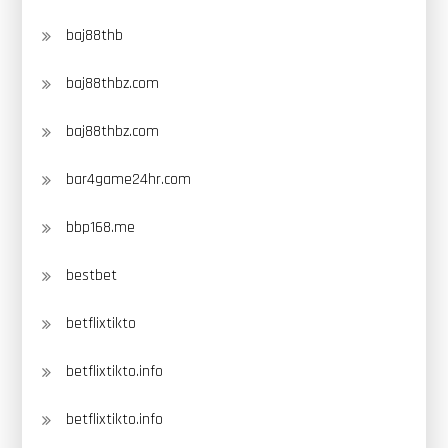
baj88thb
baj88thbz.com
baj88thbz.com
bar4game24hr.com
bbp168.me
bestbet
betflixtikto
betflixtikto.info
betflixtikto.info