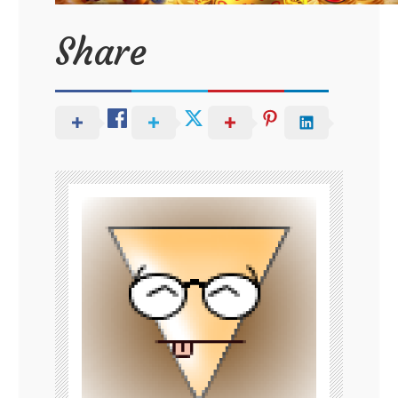
Share