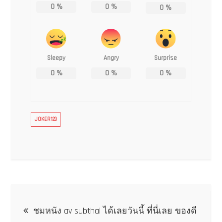
0
%
0
%
0
%
Sleepy
Angry
Surprise
0
%
0
%
0
%
JOKER123
แนะแนว
ชมหนัง av subthai ได้เลยวันนี้ ที่นี่เลย ของดี