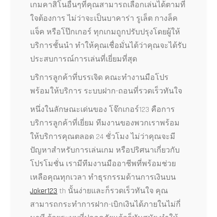
เกมคาสิโนอื่นๆที่คุณสามารถเลือกเล่นได้ตามที่
ใจต้องการ ไม่ว่าจะเป็นบาคาร่า รูเล็ต กางล็ค
แจ็ค หรือโป๊กเกอร์ ทุกเกมถูกปรับปรุงโดยผู้ให้
บริการชั้นนำ ทำให้คุณเชื่อมั่นได้ว่าคุณจะได้รับ
ประสบการณ์การเล่นที่เยี่ยมที่สุด
บริการลูกค้าที่บรรเจิด คณะทำงานมือโปร
พร้อมให้บริการ ระบบฝาก-ถอนที่รวดเร็วทันใจ
หนึ่งในลักษณะเด่นของ โจ๊กเกอร์123 คือการ
บริการลูกค้าที่เยี่ยม ทีมงานของพวกเราพร้อม
ให้บริการคุณตลอด 24 ชั่วโมง ไม่ว่าคุณจะมี
ปัญหาสำหรับการเล่นเกม หรือปริศนาเกี่ยวกับ
โปรโมชั่น เรามีทีมงานมืออาชีพที่พร้อมช่วย
เหลือคุณทุกเวลา ทำธุรกรรมด้านการเงินบน
Joker123
th นั้นง่ายและก็รวดเร็วทันใจ คุณ
สามารถกระทำการฝาก-เบิกเงินได้ภายในไม่กี่