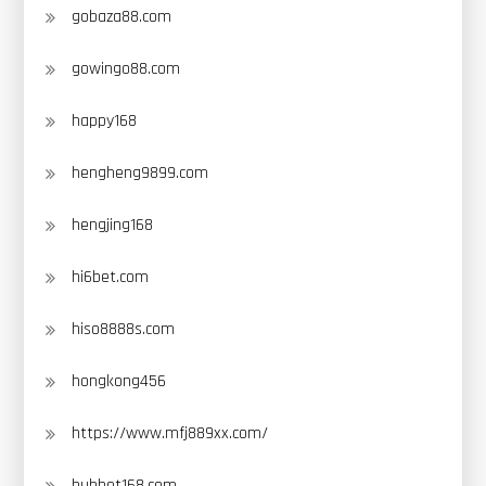
gobaza88.com
gowingo88.com
happy168
hengheng9899.com
hengjing168
hi6bet.com
hiso8888s.com
hongkong456
https://www.mfj889xx.com/
hubbet168.com