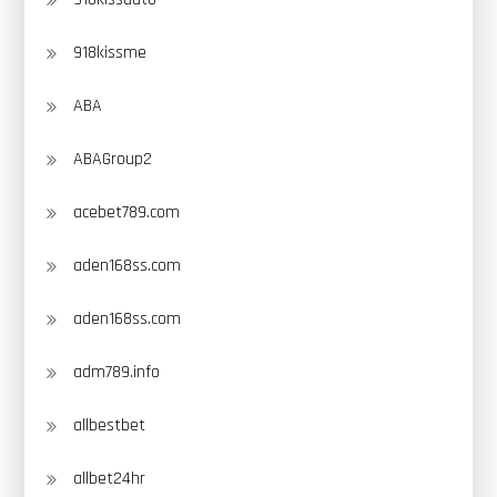
918kissme
ABA
ABAGroup2
acebet789.com
aden168ss.com
aden168ss.com
adm789.info
allbestbet
allbet24hr