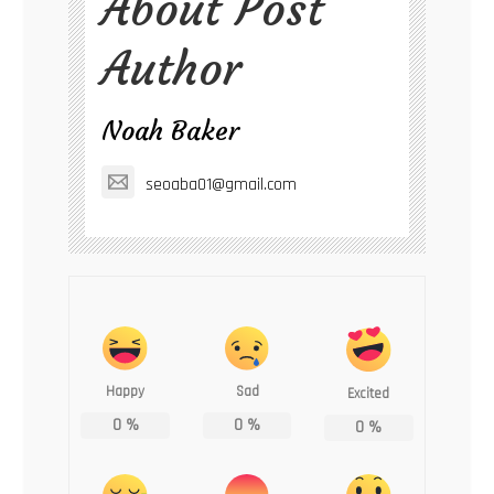
About Post
Author
Noah Baker
seoaba01@gmail.com
Happy
Sad
Excited
0
%
0
%
0
%