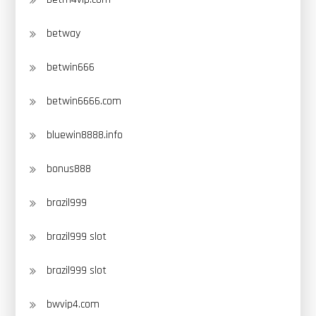
betway
betwin666
betwin6666.com
bluewin8888.info
bonus888
brazil999
brazil999 slot
brazil999 slot
bwvip4.com