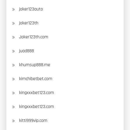
joker123auto
joker123th
Joker123th.com
juad888
khumsup888.me
kimchibetbet.com
kingxxxbet123.com
kingxxxbet123.com
kitti999vip.com