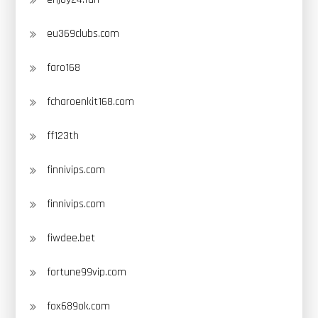
eu369clubs.com
faro168
fcharoenkit168.com
ff123th
finnivips.com
finnivips.com
fiwdee.bet
fortune99vip.com
fox689ok.com