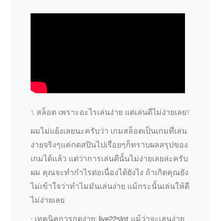
1. สล็อต เพราะอะไรเล่นง่าย แต่เล่นดีไม่ง่ายเลย?
ผมไม่แย้งเลยนะครับว่า เกมสล็อตเป็นเกมที่เล่น
ง่ายจริงๆแค่กดสปินไปเรื่อยๆก็ทราบผลสรุปของ
เกมได้แล้ว แต่ว่าการเล่นดีนั้นไม่ง่ายเลยล่ะครับ
ผม คุณจะทำกำไรต่อเนื่องได้ยังไง ถ้าเกิดคุณยัง
ไม่เข้าใจว่าทำไมมันเล่นง่าย แม้กระนั้นเล่นให้ดี
ไม่ง่ายเลย
• เทคนิคการกดง่าย:
live22slot
แม้ว่าจะเล่นง่าย