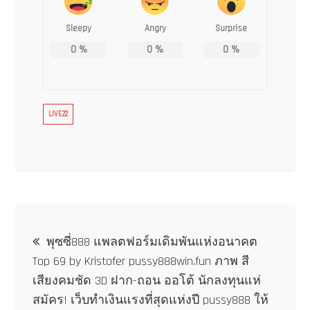
Sleepy
Angry
Surprise
0
%
0
%
0
%
LIVE22
แนะแนว
พุซซี่888 แพลตฟอร์มเดิมพันแห่งอนาคต
เรื่อง
Top 69 by Kristofer pussy888win.fun ภาพ สี
เสียงคมชัด 3D ฝาก-ถอน ออโต้ นักลงทุนแห่
สมัคร! เว็บทำเงินแรงที่สุดแห่งปี pussy888 ให้