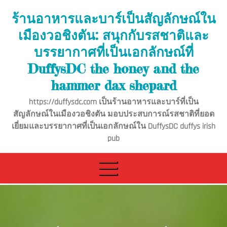
Skip
ร้านอาหารและบาร์เป็นสัญลักษณ์ใน
to
เมืองวอชิงตัน: สนุกกับรสชาติและ
content
บรรยากาศที่เป็นเอกลักษณ์ที่
DuffysDC the honey and the
hammer dax shepard
https://duffysdc.com เป็นร้านอาหารและบาร์ที่เป็น
สัญลักษณ์ในเมืองวอชิงตัน มอบประสบการณ์รสชาติที่ยอด
เยี่ยมและบรรยากาศที่เป็นเอกลักษณ์ใน DuffysDC duffys irish
pub