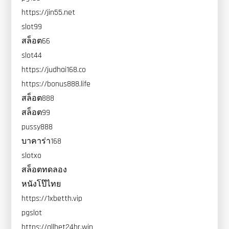
https://jin55.net
slot99
สล็อต66
slot44
https://judhai168.co
https://bonus888.life
สล็อต888
สล็อต99
pussy888
บาคาร่า168
slotxo
สล็อตทดลอง
หนังโป๊ไทย
https://1xbetth.vip
pgslot
https://allbet24hr.win