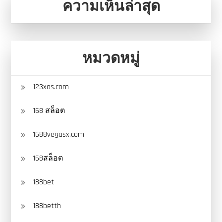
ความเห็นล่าสุด
หมวดหมู่
123xos.com
168 สล็อต
1688vegasx.com
168สล็อต
188bet
188betth