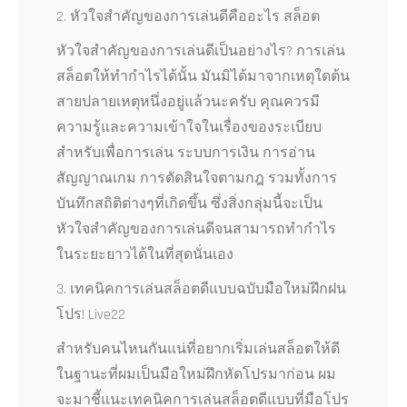
2. หัวใจสำคัญของการเล่นดีคืออะไร สล็อต
หัวใจสำคัญของการเล่นดีเป็นอย่างไร? การเล่น
สล็อตให้ทำกำไรได้นั้น มันมิได้มาจากเหตุใดต้น
สายปลายเหตุหนึ่งอยู่แล้วนะครับ คุณควรมี
ความรู้และความเข้าใจในเรื่องของระเบียบ
สำหรับเพื่อการเล่น ระบบการเงิน การอ่าน
สัญญาณเกม การตัดสินใจตามกฎ รวมทั้งการ
บันทึกสถิติต่างๆที่เกิดขึ้น ซึ่งสิ่งกลุ่มนี้จะเป็น
หัวใจสำคัญของการเล่นดีจนสามารถทำกำไร
ในระยะยาวได้ในที่สุดนั่นเอง
3. เทคนิคการเล่นสล็อตดีแบบฉบับมือใหม่ฝึกฝน
โปร! Live22
สำหรับคนไหนกันแน่ที่อยากเริ่มเล่นสล็อตให้ดี
ในฐานะที่ผมเป็นมือใหม่ฝึกหัดโปรมาก่อน ผม
จะมาชี้แนะเทคนิคการเล่นสล็อตดีแบบที่มือโปร