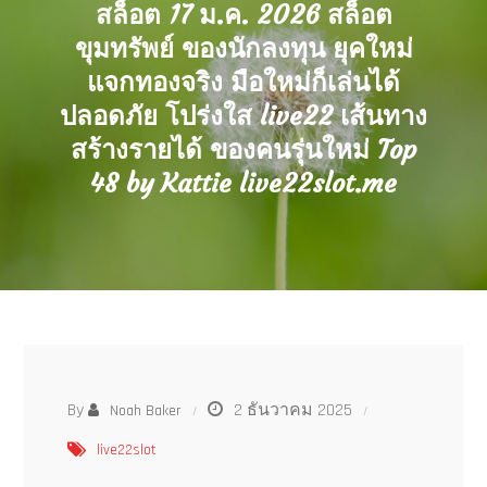
สล็อต 17 ม.ค. 2026 สล็อต
ขุมทรัพย์ ของนักลงทุน ยุคใหม่
แจกทองจริง มือใหม่ก็เล่นได้
ปลอดภัย โปร่งใส live22 เส้นทาง
สร้างรายได้ ของคนรุ่นใหม่ Top
48 by Kattie live22slot.me
By
2 ธันวาคม 2025
Noah Baker
live22slot