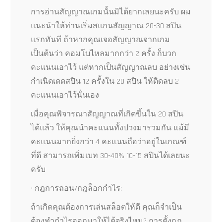
การอ่านสัญญาณเกมนั้นมิได้ยากเลยนะครับ ผม
แนะนำให้ท่านเริ่มสแกนสัญญาณ 20-30 สปิน
แรกทันที ถ้าหากคุณเจอสัญญาณจากเกม
เป็นต้นว่า คอมโบไหลมากกว่า 2 ครั้ง ก็บวก
คะแนนเอาไว้ แต่หากเป็นสัญญาณลบ อย่างเช่น
กำเนิดเดดสปิน 12 ครั้งใน 20 สปิน ให้ติดลบ 2
คะแนนเอาไว้นั่นเอง
เมื่อคุณพิจารณาสัญญาณที่เกิดขึ้นใน 20 สปิน
ได้แล้ว ให้คุณนำคะแนนทั้งปวงมารวมกัน แม้มี
คะแนนมากยิ่งกว่า 4 คะแนนถือว่าอยู่ในเกณฑ์
ที่ดี สามารถเพิ่มเบท 30-40% 10-15 สปินได้เลยนะ
ครับ
• กฎการถอน/กฎล็อกกำไร:
ถ้าเกิดคุณต้องการเล่นสล็อตให้ดี คุณก็จำเป็น
ต้องทำกำไรออกมาให้ได้จริงไหม? การตั้งกฎ