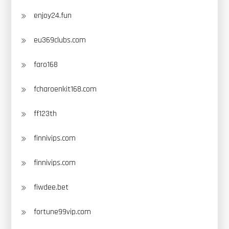
enjoy24.fun
eu369clubs.com
faro168
fcharoenkit168.com
ff123th
finnivips.com
finnivips.com
fiwdee.bet
fortune99vip.com