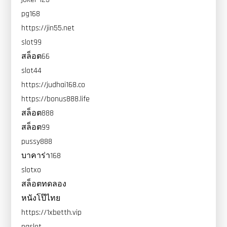
pg168
https://jin55.net
slot99
สล็อต66
slot44
https://judhai168.co
https://bonus888.life
สล็อต888
สล็อต99
pussy888
บาคาร่า168
slotxo
สล็อตทดลอง
หนังโป๊ไทย
https://1xbetth.vip
pgslot