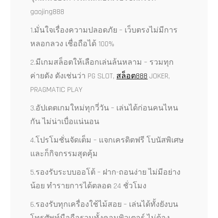
gaojing888
1.มั่นใจเรื่องความปลอดภัย – เว็บตรงไม่มีการ
หลอกลวง เชื่อถือได้ 100%
2.มีเกมสล็อตให้เลือกเล่นล้นหลาม – รวมทุก
ค่ายดัง ดังเช่นว่า PG SLOT,
สล็อต888
JOKER,
PRAGMATIC PLAY
3.อัปเดตเกมใหม่ทุกวี่วัน – เล่นได้ก่อนคนไหน
กัน ไม่น่าเบื่อแน่นอน
4.โปรโมชั่นจัดเต็ม – แจกเครดิตฟรี โบนัสพิเศษ
และก็กิจกรรมสุดคุ้ม
5.รองรับระบบออโต้ – ฝาก-ถอนง่าย ไม่มีอย่าง
น้อย ทำรายการได้ตลอด 24 ชั่วโมง
6.รองรับทุกเครื่องใช้ไม้สอย – เล่นได้ทั้งยังบน