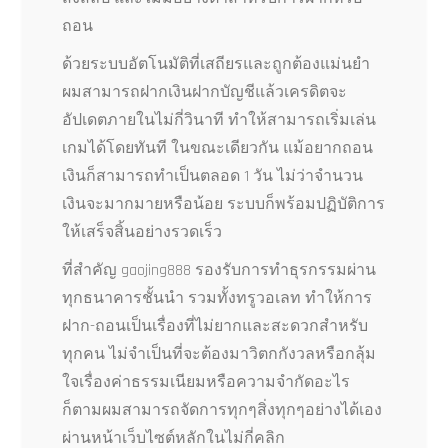
ถอน
ด้วยระบบอัตโนมัติที่เสถียรและถูกต้องแม่นยำ
ผมสามารถฝากเงินฝากบัญชีแล้วเครดิตจะ
อัปเดตภายในไม่กี่วินาที ทำให้สามารถเริ่มเล่น
เกมได้โดยทันที ในขณะเดียวกัน แม้อยากถอน
เงินก็สามารถทำเป็นตลอด 1 วัน ไม่ว่าจำนวน
เงินจะมากมายหรือน้อย ระบบก็พร้อมปฏิบัติการ
ให้เสร็จสิ้นอย่างรวดเร็ว
ที่สำคัญ gaojing888 รองรับการทำธุรกรรมผ่าน
ทุกธนาคารชั้นนำ รวมทั้งทรูวอเลท ทำให้การ
ฝาก-ถอนเป็นเรื่องที่ไม่ยากและสะดวกสำหรับ
ทุกคน ไม่จำเป็นที่จะต้องมาวิตกกังวลหรือกลุ้ม
ใจเรื่องค่าธรรมเนียมหรือความจำกัดอะไร
ก็ตามผมสามารถจัดการทุกๆสิ่งทุกๆอย่างได้เอง
ผ่านหน้าเว็บไซต์หลักในไม่กี่คลิก