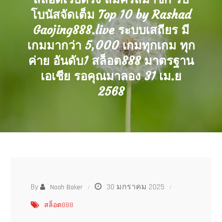
โบนัสจัดเต็ม Top 10 by Rashad
Gaojing888.live ระบบเสถียร มี
เกมมากว่า 5,000 เกมทุกเกม ทุก
ค่าย อันดับ1 สล็อต888 มาตรฐาน
เอเชีย รอคุณมาลอง 31 เม.ย
2568
By
30 มกราคม 2025
Noah Baker
สล็อต888