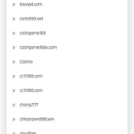
bwvip4.com
carlo999.net
cashgame168
cashgame168x.com
Casino
cc11388.com
cc11388.com
chang7777
chinatown888.win
cloudbet