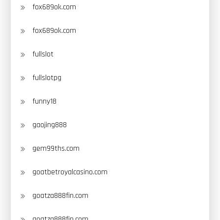
fox689ok.com
fox689ok.com
fullslot
fullslotpg
funny18
gaojing888
gem99ths.com
goatbetroyalcasino.com
goatza888fin.com
goatza888fin.com