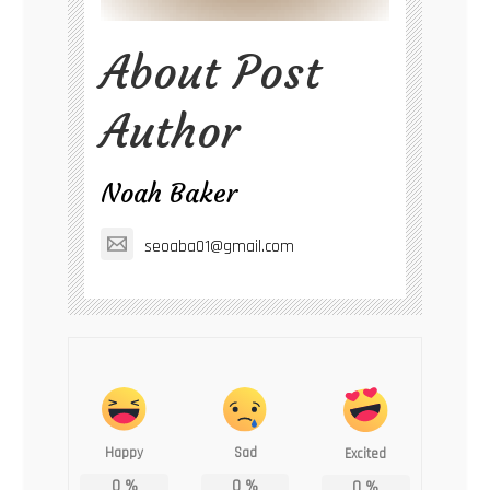
About Post
Author
Noah Baker
seoaba01@gmail.com
Happy
Sad
Excited
0
%
0
%
0
%