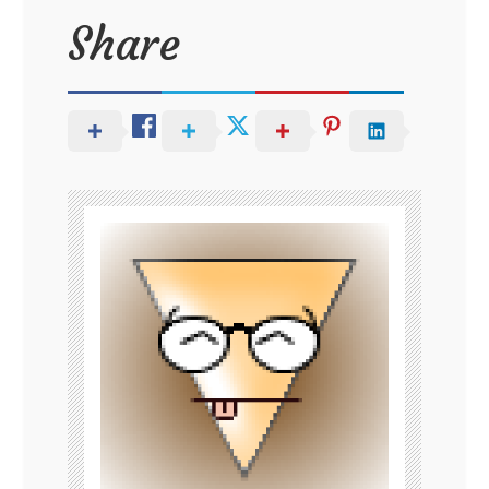
Share