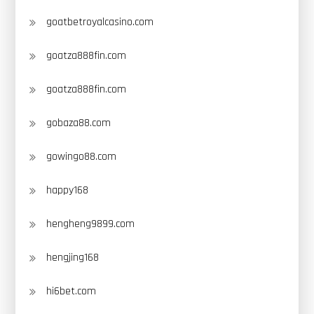
goatbetroyalcasino.com
goatza888fin.com
goatza888fin.com
gobaza88.com
gowingo88.com
happy168
hengheng9899.com
hengjing168
hi6bet.com