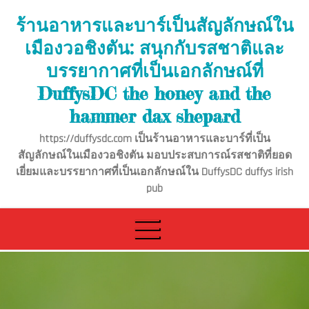
Skip
ร้านอาหารและบาร์เป็นสัญลักษณ์ใน
to
เมืองวอชิงตัน: สนุกกับรสชาติและ
content
บรรยากาศที่เป็นเอกลักษณ์ที่
DuffysDC the honey and the
hammer dax shepard
https://duffysdc.com เป็นร้านอาหารและบาร์ที่เป็น
สัญลักษณ์ในเมืองวอชิงตัน มอบประสบการณ์รสชาติที่ยอด
เยี่ยมและบรรยากาศที่เป็นเอกลักษณ์ใน DuffysDC duffys irish
pub