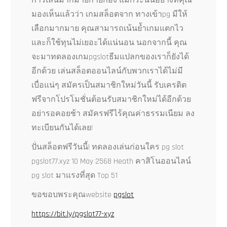
การเล่นมากมายก่ายกอง แม้กระนั้นอย่างที่คุณ
มองเห็นแล้วว่า เกมสล็อตจาก ทางเข้าpg มีให้
เลือกมากมาย คุณสามารถเน้นย้ำเกมแตกไว
และก็ใช้ทุนไม่เยอะได้แน่นอน นอกจากนี้ คุณ
จะมาทดลองเกมpgslotธีมแปลกของเราก็ยังได้
อีกด้วย เล่นสล็อตออนไลน์กับพวกเราได้ไม่มี
เบื่อแน่ๆ สมัครเป็นสมาชิกใหม่วันนี้ รับเครดิต
ฟรีจากโปรโมชั่นต้อนรับสมาชิกใหม่ได้อีกด้วย
อย่ารอคอยช้า สมัครฟรีไร้คุณค่าธรรมเนียม ลง
ทะเบียนกันได้เลย!
ปั่นสล็อตฟรีวันนี้! ทดลองเล่นก่อนใคร pg slot
pgslot77.xyz 10 May 2568 Heath คาสิโนออนไลน์
pg slot มาแรงที่สุด Top 51
ขอขอบพระคุณwebsite
pgslot
https://bit.ly/pgslot77-xyz