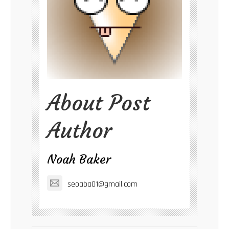
About Post
Author
Noah Baker
seoaba01@gmail.com