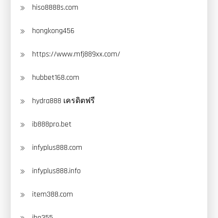
hiso8888s.com
hongkong456
https://www.mfj889xx.com/
hubbet168.com
hydra888 เครดิตฟรี
ib888pro.bet
infyplus888.com
infyplus888.info
item388.com
jbo355