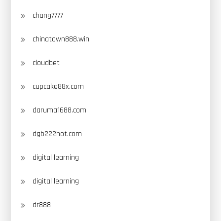
chang7777
chinatown888.win
cloudbet
cupcake88x.com
daruma1688.com
dgb222hot.com
digital learning
digital learning
dr888