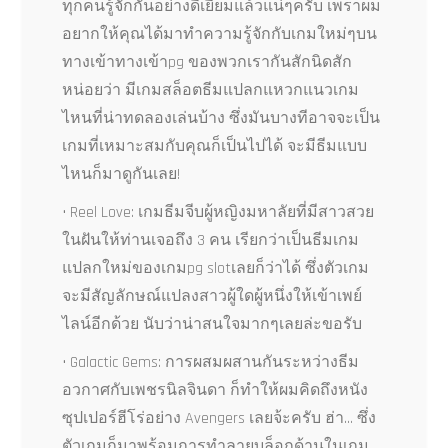
ทุกคนรู้จักกันอย่างดีเยี่ยมแล้วแน่ๆครับ เพราผม
อยากให้คุณได้มาทำความรู้จักกับเกมใหม่ๆบน
ทางเข้าทางเข้าpg ของพวกเรากันสักนิดสัก
หน่อยว่า มีเกมสล็อตธีมแปลกแหวกแนวเกม
ไหนที่น่าทดลองเล่นบ้าง ซึ่งมันบางทีอาจจะเป็น
เกมที่เหมาะสมกับคุณก็เป็นไปได้ จะมีธีมแบบ
ไหนก็มาดูกันเลย!
• Reel Love: เกมธีมจีบผู้หญิงมหาลัยที่มีสาวสวย
ในฝันให้ท่านเจอถึง 3 คน เรียกว่าเป็นธีมเกม
แปลกใหม่ของเกมpg slotเลยก็ว่าได้ ซึ่งตัวเกม
จะมีสัญลักษณ์แปลงสาวผู้ใดผู้หนึ่งให้เข้าเพย์
ไลน์อีกด้วย นับว่าน่าสนใจมากๆเลยล่ะขอรับ
• Galactic Gems: การผสมผสานกันระหว่างธีม
อวกาศกับเพชรนิลจินดา ก็ทำให้ผมคิดถึงหนัง
ซุปเปอร์ฮีโร่อย่าง Avengers เลยจ้ะครับ ฮ่า… ซึ่ง
ตัวเกมก็มาพร้อมการทำลายบล็อกด้านในเกม