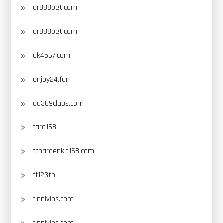
dr888bet.com
dr888bet.com
ek4567.com
enjoy24.fun
eu369clubs.com
faro168
fcharoenkit168.com
ff123th
finnivips.com
finnivips.com