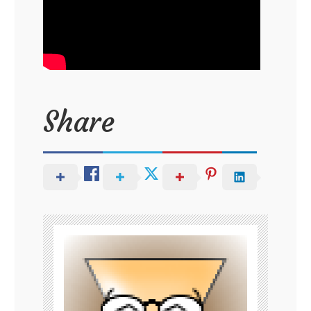
Share