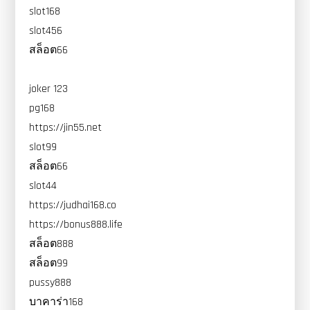
slot168
slot456
สล็อต66
joker 123
pg168
https://jin55.net
slot99
สล็อต66
slot44
https://judhai168.co
https://bonus888.life
สล็อต888
สล็อต99
pussy888
บาคาร่า168