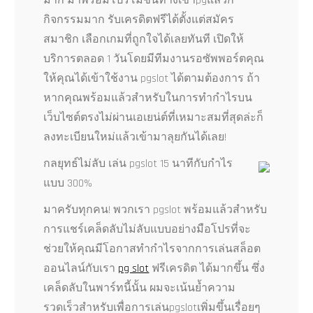
มาก มาพร้อมโปรโมชั่นทางเข้าpgแล้วก็
กิจกรรมมาก รับเครดิตฟรีได้ตั้งแต่สมัคร
สมาชิก เลือกเกมที่ถูกใจได้เลยทันที เปิดให้
บริการตลอด 1 วันโดยมีทีมงานรอซัพพอร์ตคุณ
ให้คุณได้เข้าใช้งาน pgslot ได้ตามต้องการ ถ้า
หากคุณพร้อมแล้วสำหรับในการทำกำไรบน
เว็บไซต์ตรงไม่ผ่านเอเยน่ต์ที่เหมาะสมที่สุดล่ะก็
ลงทะเบียนใหม่แล้วเข้ามาลุยกันได้เลย!
กลยุทธ์ไม่ลับ เล่น pgslot 15 นาทีกับกำไร
แบบ 300%
มาครับทุกคน! พวกเรา pgslot พร้อมแล้วสำหรับ
การแชร์เคล็ดลับไม่ลับแบบอย่างมือโปรที่จะ
ช่วยให้คุณมีโอกาสทำกำไรจากการเล่นสล็อต
ออนไลน์กับเรา
pg slot
ฟรีเครดิต ได้มากขึ้น ซึ่ง
เคล็ดลับในพาร์ทนี้นั้น ผมจะเน้นย้ำความ
รวดเร็วสำหรับเพื่อการเล่นpgslotเพิ่มขึ้นเรื่อยๆ