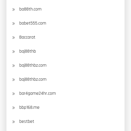
ba88th.com
babet555.com
Baccarat
baj88thb
baj88thbz.com
baj88thbz.com
bar4game24hr.com
bbp168.me
bestbet