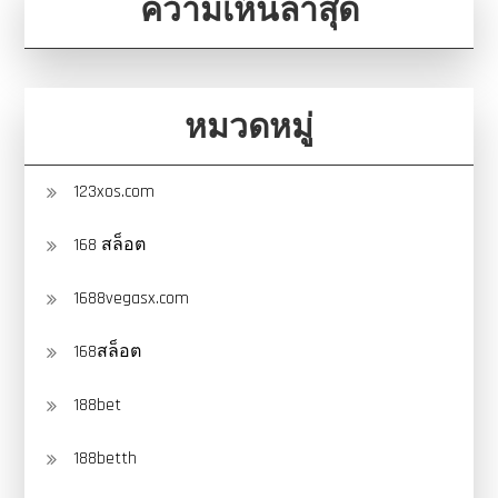
ความเห็นล่าสุด
หมวดหมู่
123xos.com
168 สล็อต
1688vegasx.com
168สล็อต
188bet
188betth