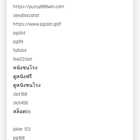
https://pussy888win.com
sexybaccarat
https://www.pgslot.golf
pgslot
pg99
fullslot
live22slot
หนังชนโรง
ดูหนังฟรี
ดูหนังชนโรง
slot168
slot456
สล็อต66
joker 123
pg168