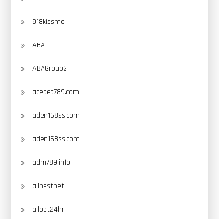
918kissme
ABA
ABAGroup2
acebet789.com
aden168ss.com
aden168ss.com
adm789.info
allbestbet
allbet24hr