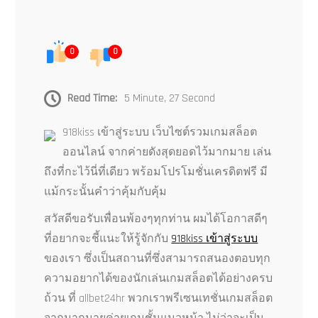
0
0
Read Time:
5 Minute, 27 Second
918kiss เข้าสู่ระบบ เว็บไซต์รวมเกมสล็อต
ออนไลน์ จากค่ายดังสุดยอดไว้มากมาย เล่น
ถึงที่กะไว้นี่ที่เดียว พร้อมโปรโมชั่นเครดิตฟรี มี
แม้กระนั้นคำว่าคุ้มกับคุ้ม
สวัสดีขอรับเพื่อนพ้องๆทุกท่าน ผมได้โอกาสดีๆ
ที่อยากจะชี้แนะให้รู้จักกับ
918kiss เข้าสู่ระบบ
ของเรา ซึ่งเป็นสถานที่ซึ่งสามารถสนองตอบทุก
ความอยากได้ของนักเล่นเกมสล็อตได้อย่างครบ
ถ้วน ที่ allbet24hr พวกเราพรีเซนเทชั่นเกมสล็อต