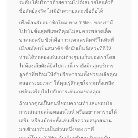
ระดับ ให้บริการด้วยความโปร่งสบายใสแล้วก็
ซื่อสัตย์สุจริต ไม่มีอันตรายและเชื่อถือได้
เพื่อต้อนรับสมาชิกใหม่ ทาง 918kiss ของเรามี
โปรโมชั่นสุดพิเศษที่คุณไม่สมควรพลาดเด็ด
ขาดนะครับ ซึ่งก็คือการแจกเครดิตฟรีในทันที
เมื่อสมัครเป็นสมาชิก ซึ่งนับเป็นจังหวะที่ดีให้
ท่านได้ทดลองเล่นเกมต่างๆบนเว็บของเราโดย
ไม่ต้องเสียตังค์ยิ่งไปกว่านี้ เรายังมีกลุ่มบริการ
ลูกค้าที่พร้อมให้คำปรึกษารวมทั้งช่วยเหลือคุณ
ตลอดระยะเวลา ให้คุณรู้สึกสุขใจรวมทั้งเพลิด
เพลินเจริญใจไปกับการเล่นเกมของคุณ
ถ้าหากคุณเป็นคนที่ชอบความท้าและชอบใจ
การเล่นเกมสล็อตออนไลน์ หรืออยากหารายได้
เสริม หรือแม้กระทั้งเล่นเพื่อความสนุกสนาน
มาเข้ามาร่วมเป็นส่วนหนึ่งของเราที่