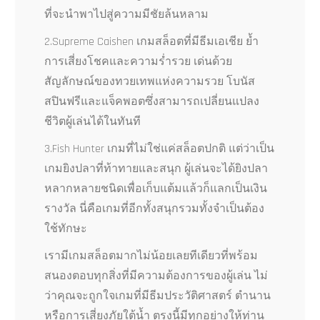
ที่จะนำพาไปสู่ความมีชัยล้นหลาม
2.Supreme Caishen เกมสล็อตที่มีธีมเอเชีย ย้ำ
การเสี่ยงโชคและความร่ำรวย เด่นด้วย
สัญลักษณ์ของทวยเทพแห่งความรวย โบนัส
สปินฟรีและแจ็คพอตซึ่งสามารถเปลี่ยนแปลง
ชีวิตผู้เล่นได้ในทันที
3.Fish Hunter เกมที่ไม่ใช่แค่สล็อตปกติ แต่ว่าเป็น
เกมยิงปลาที่ท้าทายและสนุก ผู้เล่นจะได้ยิงปลา
หลากหลายชนิดเพื่อเก็บแต้มแล้วก็แลกเป็นเงิน
รางวัล นี่คือเกมที่อีกทั้งสนุกรวมทั้งจำเป็นต้อง
ใช้ทักษะ
เรามีเกมสล็อตมากไม่น้อยเลยทีเดียวที่พร้อม
สนองตอบทุกสิ่งที่มีความต้องการของผู้เล่น ไม่
ว่าคุณจะถูกใจเกมที่มีธีมประวัติศาสตร์ ตำนาน
หรือการเสี่ยงภัยใต้น้ำ ตรงนี้มีทุกอย่างให้ท่าน