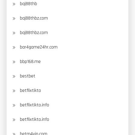
baj88thb
baj88thbz.com
baj88thbz.com
bar4game24hr.com
bbp168.me
bestbet
betflixtikto
betflixtikto.info
betflixtikto.info
betm4vip.com