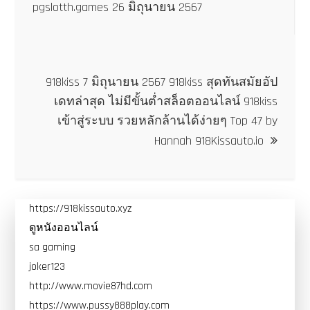
pgslotth.games 26 มิถุนายน 2567
918kiss 7 มิถุนายน 2567 918kiss สุดทันสมัยอัป
เดทล่าสุด ไม่มีขั้นต่ำสล็อตออนไลน์ 918kiss
เข้าสู่ระบบ รวยหลักล้านได้ง่ายๆ Top 47 by
Hannah 918Kissauto.io
https://918kissauto.xyz
ดูหนังออนไลน์
sa gaming
joker123
http://www.movie87hd.com
https://www.pussy888play.com