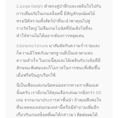
2.Jungle Delight ดำตรงสู่ป่าลึกและเพลินใจไปกับ
การเสี่ยงภัยในเกมสล็อตนี้ มีสัญลักษณ์ผลไม้
ทรอปิคัลรวมทั้งสัตว์ป่าที่จะนำพาคุณไปสู่
รางวัลใหญ่ ไม่ลืมเกมโบนัสที่บันเทิงใจที่จะ
ทำให้ท่านไม่ได้อยากต้องการหยุดเล่น
3.Ganesha Fortune มาสัมผัสกับความร่ำรวยและ
ก็ความมีโชคกับมาตรฐานที่เป็นเทวดาแห่ง
ความสำเร็จ ในเกมนี้คุณจะได้เพลินกับวงล้อที่มี
ลักษณะพิเศษและก็โอกาสในการชนะที่เพิ่มขึ้น
เมื่อฟรีสปินถูกเรียกใช้
นี่เป็นเพียงแค่เกมนิดหน่อยจากทางเราเพียงแค่
นั้นครับ เรามีเกมให้คุณเลือกเล่นมากยิ่งกว่า 100
เกม จากนานาประการค่าชั้นนำ ถ้าคุณพึงพอใจ
ที่จะทดลองเล่นเกมเหล่านี้หรือมีคำถามเพิ่มอีก
เกี่ยวกับเกมสล็อตที่ผมได้กล่าวมา ติดต่อผมได้