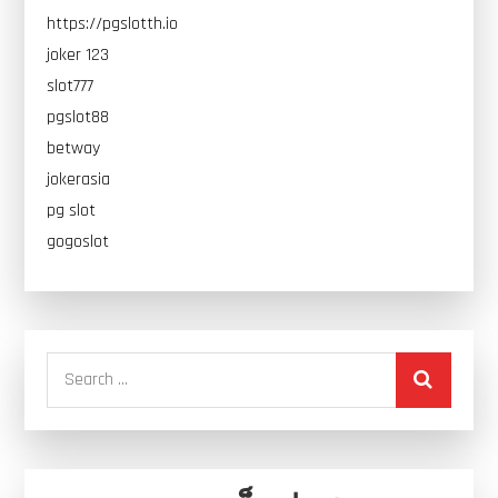
https://pgslotth.io
joker 123
slot777
pgslot88
betway
jokerasia
pg slot
gogoslot
Search
for: