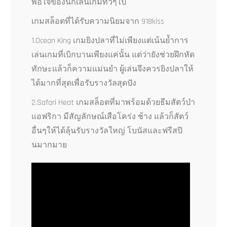
พอใจของนักเล่นเกมทั่วๆไป
เกมสล็อตที่ได้รับความนิยมจาก 918kiss
1.Ocean King เกมยิงปลาที่ไม่เพียงแต่เน้นย้ำการ
เล่นเกมที่เบิกบานเพียงแค่นั้น แต่ว่ายังช่วยฝึกหัด
ทักษะแล้วก็ความแม่นยำ ผู้เล่นจึงควรยิงปลาให้
ได้มากที่สุดเพื่อรับรางวัลสุดปัง
2.Safari Heat เกมสล็อตที่มาพร้อมด้วยธีมสัตว์ป่า
แอฟริกา มีสัญลักษณ์เสือโคร่ง ช้าง แล้วก็สัตว์
อื่นๆให้ได้ลุ้นรับรางวัลใหญ่ โบนัสและฟรีสปิ
นมากมาย