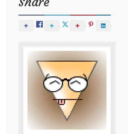
Share