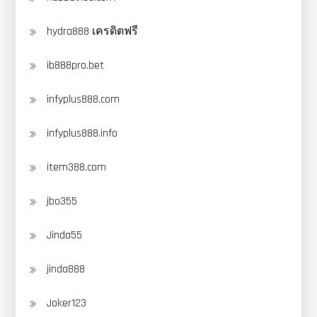
hydra888 เครดิตฟรี
ib888pro.bet
infyplus888.com
infyplus888.info
item388.com
jbo355
Jinda55
jinda888
Joker123