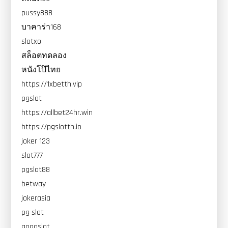
pussy888
บาคาร่า168
slotxo
สล็อตทดลอง
หนังโป๊ไทย
https://1xbetth.vip
pgslot
https://allbet24hr.win
https://pgslotth.io
joker 123
slot777
pgslot88
betway
jokerasia
pg slot
gogoslot