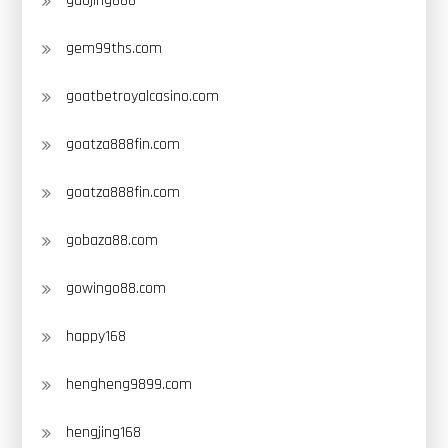
gaojing888
gem99ths.com
goatbetroyalcasino.com
goatza888fin.com
goatza888fin.com
gobaza88.com
gowingo88.com
happy168
hengheng9899.com
hengjing168