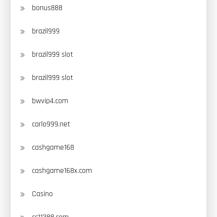
bonus888
brazil999
brazil999 slot
brazil999 slot
bwvip4.com
carlo999.net
cashgame168
cashgame168x.com
Casino