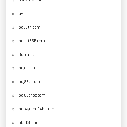
askyouwin888 vip
av
ba88th.com
babet555.com
Baccarat
baj88thb
baj88thbz.com
baj88thbz.com
bar4game24hr.com
bbp168.me