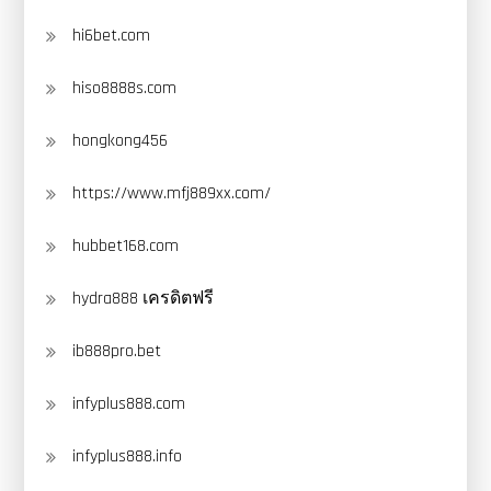
hi6bet.com
hiso8888s.com
hongkong456
https://www.mfj889xx.com/
hubbet168.com
hydra888 เครดิตฟรี
ib888pro.bet
infyplus888.com
infyplus888.info