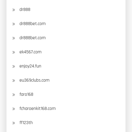
dr888
dr888bet.com
dr888bet.com
ek4567.com
enjoy24.fun
eu369clubs.com
faro168
fcharoenkit168.com
ff123th