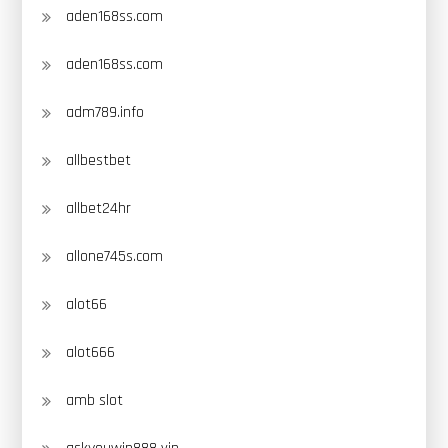
aden168ss.com
aden168ss.com
adm789.info
allbestbet
allbet24hr
allone745s.com
alot66
alot666
amb slot