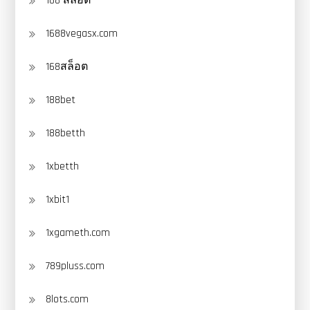
168 สล็อต
1688vegasx.com
168สล็อต
188bet
188betth
1xbetth
1xbit1
1xgameth.com
789pluss.com
8lots.com