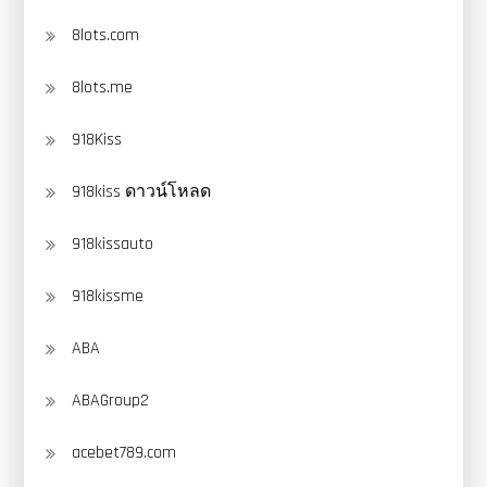
8lots.com
8lots.me
918Kiss
918kiss ดาวน์โหลด
918kissauto
918kissme
ABA
ABAGroup2
acebet789.com