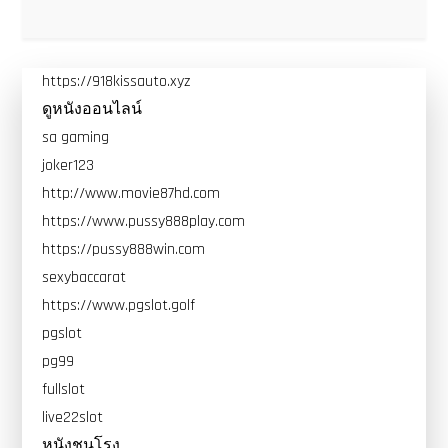
https://918kissauto.xyz
ดูหนังออนไลน์
sa gaming
joker123
http://www.movie87hd.com
https://www.pussy888play.com
https://pussy888win.com
sexybaccarat
https://www.pgslot.golf
pgslot
pg99
fullslot
live22slot
หนังชนโรง