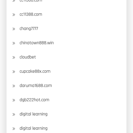
cc11388.com
cc11388.com
chang7777
chinatown888.win
cloudbet
cupcake88x.com
daruma1688.com
dgb222hot.com
digital learning
digital learning